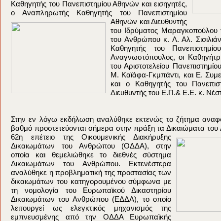
Καθηγητής του Πανεπιστημίου Αθηνών και εισηγητές,
ο Αναπληρωτής Καθηγητής του
Πανεπιστημίου
Αθηνών και Διευθυντής
του Ιδρύματος Μαραγκοπούλου 
του Ανθρώπου κ. Λ. Αλ. Σισιλι
Καθηγητής του Πανεπιστημί
Αναγνωστόπουλος, οι Καθηγήτρι
του Αριστοτελείου Πανεπιστημίο
Μ. Καϊάφα-Γκμπάντι, και Ε. Συμ
και ο Καθηγητής του Πανεπισ
Διευθυντής του Ε.Π.& Ε.Ε. κ. Νέ
Στην εν λόγω εκδήλωση αναλύθηκε εκτενώς το ζήτημα αναφο
βαθμό προστετεύονται σήμερα στην πράξη τα Δικαιώματα το
62η επέτειο της Οικουμενικής Διακήρυξης
Δικαιωμάτων του Ανθρώπου (ΟΔΔΑ), στην
οποία και θεμελιώθηκε το διεθνές σύστημα
Δικαιωμάτων του Ανθρώπου. Εκτενέστερα
αναλύθηκε η προβληματική της προστασίας των
δικαιωμάτων του κατηγορουμένου σύμφωνα με
τη νομολογία του Ευρωπαϊκού Δικαστηρίου
Δικαιωμάτων του Ανθρώπου (ΕΔΔΑ), το οποίο
λειτουργεί ως ελεγκτικός μηχανισμός της
εμπνευσμένης από την ΟΔΔΑ Ευρωπαϊκής