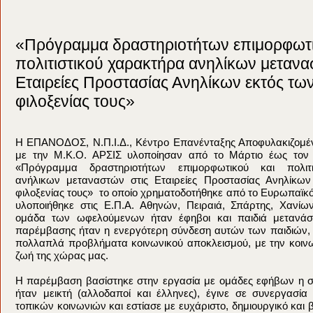
«Πρόγραμμα δραστηριοτήτων επιμορφωτι
πολιτιστικού χαρακτήρα ανηλίκων μετανα
Εταιρείες Προστασίας Ανηλίκων εκτός τ
φιλοξενίας τους»
Η ΕΠΑΝΟΔΟΣ, Ν.Π.Ι.Δ., Κέντρο Επανένταξης Αποφυλακιζομέ
με την Μ.Κ.Ο. ΑΡΣΙΣ υλοποίησαν από το Μάρτιο έως τον 
«Πρόγραμμα δραστηριοτήτων επιμορφωτικού και πολιτι
ανήλικων μεταναστών στις Εταιρείες Προστασίας Ανηλίκω
φιλοξενίας τους» το οποίο χρηματοδοτήθηκε από το Ευρωπαϊκό
υλοποιήθηκε στις Ε.Π.Α. Αθηνών, Πειραιά, Σπάρτης, Χανίω
ομάδα των ωφελούμενων ήταν έφηβοι και παιδιά μετανάστ
παρέμβασης ήταν η ενεργότερη σύνδεση αυτών των παιδιών, 
πολλαπλά προβλήματα κοινωνικού αποκλεισμού, με την κοινων
ζωή της χώρας μας.
Η παρέμβαση βασίστηκε στην εργασία με ομάδες εφήβων η 
ήταν μεικτή (αλλοδαποί και έλληνες), έγινε σε συνεργασί
τοπικών κοινωνιών και εστίασε με ευχάριστο, δημιουργικό και 