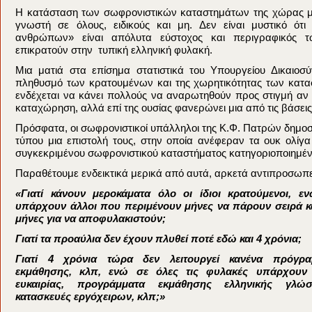
Η κατάσταση των σωφρονιστικών καταστημάτων της χώρας μ
γνωστή σε όλους, ειδικούς και μη. Δεν είναι μυστικό ότ
ανθρώπων» είναι απόλυτα εύστοχος και περιγραφικός 
επικρατούν στην τυπική ελληνική φυλακή.
Μια ματιά στα επίσημα στατιστικά του Υπουργείου Δικαιοσύ
πληθυσμό των κρατουμένων και της χωρητικότητας των κατ
ενδέχεται να κάνει πολλούς να αναρωτηθούν προς στιγμή αν 
καταχώρηση, αλλά επί της ουσίας φανερώνει μια από τις βάσει
Πρόσφατα, οι σωφρονιστικοί υπάλληλοι της Κ.Φ. Πατρών δημο
τύπου μια επιστολή τους, στην οποία ανέφεραν τα ουκ ολίγ
συγκεκριμένου σωφρονιστικού καταστήματος κατηγοριοποιημέν
Παραθέτουμε ενδεικτικά μερικά από αυτά, αρκετά αντιπροσωπε
«Γιατί κάνουν μεροκάματα όλο οι ίδιοι κρατούμενοι, 
υπάρχουν άλλοι που περιμένουν μήνες να πάρουν σειρά κ
μήνες για να αποφυλακιστούν;
Γιατί τα προαύλια δεν έχουν πλυθεί ποτέ εδώ και 4 χρόνια;
Γιατί 4 χρόνια τώρα δεν λειτουργεί κανένα πρόγρα
εκμάθησης, κλπ, ενώ σε όλες τις φυλακές υπάρχουν 
ευκαιρίας, προγράμματα εκμάθησης ελληνικής γλώσ
κατασκευές εργόχειρων, κλπ;»