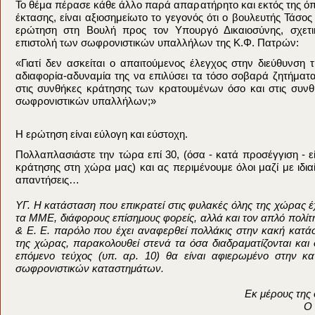
Το θέμα πέρασε κάθε άλλο παρά απαρατήρητο και εκτός της όπ
έκτασης, είναι αξιοσημείωτο το γεγονός ότι ο βουλευτής Τάσο
ερώτηση στη Βουλή προς τον Υπουργό Δικαιοσύνης, σχετι
επιστολή των σωφρονιστικών υπαλλήλων της Κ.Φ. Πατρών:
«Γιατί δεν ασκείται ο απαιτούμενος έλεγχος στην διεύθυνση 
αδιαφορία-αδυναμία της να επιλύσει τα τόσο σοβαρά ζητήμα
στις συνθήκες κράτησης των κρατουμένων όσο και στις συν
σωφρονιστικών υπαλλήλων;»
Η ερώτηση είναι εύλογη και εύστοχη.
Πολλαπλασιάστε την τώρα επί 30, (όσα - κατά προσέγγιση - ε
κράτησης στη χώρα μας) και ας περιμένουμε όλοι μαζί με ιδια
απαντήσεις…
ΥΓ. Η κατάσταση που επικρατεί στις φυλακές όλης της χώρας έ
τα ΜΜΕ, διάφορους επίσημους φορείς, αλλά και τον απλό πολίτ
& Ε. Ε. παρόλο που έχει αναφερθεί πολλάκις στην κακή κατ
της χώρας, παρακολουθεί στενά τα όσα διαδραματίζονται και 
επόμενο τεύχος (υπ. αρ. 10) θα είναι αφιερωμένο στην κ
σωφρονιστικών καταστημάτων.
Εκ μέρους της 
Ο 