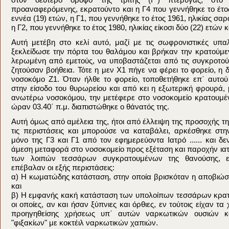
προαναφερόμενης, εκρατούντο και η Γ4 που γεννήθηκε το έτος
εννέα (19) ετών, η Γ1, που γεννήθηκε το έτος 1961, ηλικίας σαρ
η Γ2, που γεννήθηκε το έτος 1980, ηλικίας είκοσι δύο (22) ετών κ
Αυτή μετέβη στο κελί αυτό, μαζί με τις σωφρονιστικές υπα
ξεκλείδωσε την πόρτα του θαλάμου και βρήκαν την κρατούμε
λερωμένη από εμετούς, να υποβαστάζεται από τις συγκροτούμ
ζητούσαν βοήθεια. Τότε η μεν Χ1 πήγε να φέρει το φορείο, η 
νοσοκόμο Ζ1. Όταν ήλθε το φορείο, τοποθετήθηκε επ΄ αυτού
στην είσοδο του θυρωρείου και από κει η εξωτερική φρουρά, 
ανωτέρω νοσοκόμου, την μετέφερε στο νοσοκομείο κρατουμένω
ώραν 03.40΄ π.μ. διαπιστώθηκε ο θάνατός της.
Αυτή όμως από αμέλεια της, ήτοι από έλλειψη της προσοχής τη
τις περιστάσεις και μπορούσε να καταβάλει, αρκέσθηκε στη
μόνο της Γ3 και Γ1 από τον εφημερεύοντα Ιατρό ...... και δε
άμεση μεταφορά στο νοσοκομείο προς εξέταση και παροχήν ιατρ
των λοιπών τεσσάρων συγκρατουμένων της θανούσης, ε
επέβαλαν οι εξής περιστάσεις:
α) Η κωματώδης κατάσταση, στην οποία βρισκόταν η αποβιώσα
και
β) Η εμφανής κακή κατάσταση των υπολοίπων τεσσάρων κρα
οι οποίες, αν και ήσαν ξύπνιες και όρθιες, εν τούτοις είχαν τα
προηγηθείσης χρήσεως υπ΄ αυτών ναρκωτικών ουσιών κ
"φιξακίων" με κοκτέιλ ναρκωτικών χαπιών.