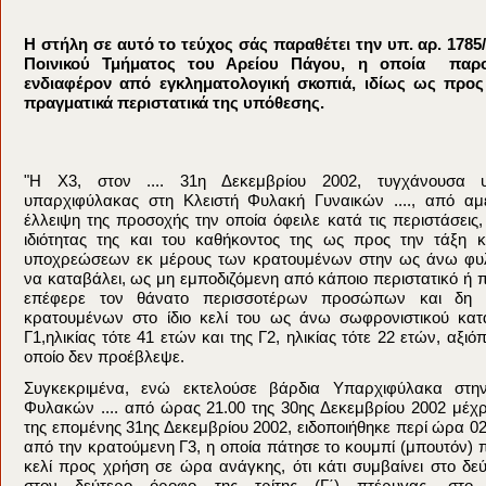
Η στήλη σε αυτό το τεύχος σάς παραθέτει την υπ. αρ. 178
Ποινικού Τμήματος του Αρείου Πάγου, η οποία παρουσ
ενδιαφέρον από εγκληματολογική σκοπιά, ιδίως ως προς
πραγματικά περιστατικά της υπόθεσης.
"Η Χ3, στον .... 31η Δεκεμβρίου 2002, τυγχάνουσα 
υπαρχιφύλακας στη Κλειστή Φυλακή Γυναικών ...., από αμέ
έλλειψη της προσοχής την οποία όφειλε κατά τις περιστάσει
ιδιότητας της και του καθήκοντος της ως προς την τάξη
υποχρεώσεων εκ μέρους των κρατουμένων στην ως άνω φυλ
να καταβάλει, ως μη εμποδιζόμενη από κάποιο περιστατικό ή 
επέφερε τον θάνατο περισσοτέρων προσώπων και δη δ
κρατουμένων στο ίδιο κελί του ως άνω σωφρονιστικού κατα
Γ1,ηλικίας τότε 41 ετών και της Γ2, ηλικίας τότε 22 ετών, αξι
οποίο δεν προέβλεψε.
Συγκεκριμένα, ενώ εκτελούσε βάρδια Υπαρχιφύλακα στην
Φυλακών .... από ώρας 21.00 της 30ης Δεκεμβρίου 2002 μέχρ
της επομένης 31ης Δεκεμβρίου 2002, ειδοποιήθηκε περί ώρα 0
από την κρατούμενη Γ3, η οποία πάτησε το κουμπί (μπουτόν) 
κελί προς χρήση σε ώρα ανάγκης, ότι κάτι συμβαίνει στο δεύ
στον δεύτερο όροφο της τρίτης (Γ΄) πτέρυγας, στο 