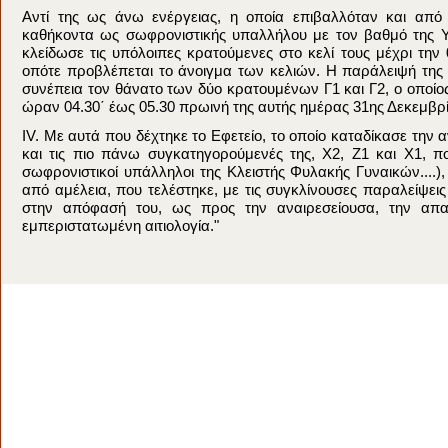
Αντί της ως άνω ενέργειας, η οποία επιβαλλόταν και από
καθήκοντα ως σωφρονιστικής υπαλλήλου με τον βαθμό της 
κλείδωσε τις υπόλοιπες κρατούμενες στο κελί τους μέχρι την
οπότε προβλέπεται το άνοιγμα των κελιών. Η παράλειψή της
συνέπεια τον θάνατο των δύο κρατουμένων Γ1 και Γ2, ο οποίος
ώραν 04.30΄ έως 05.30 πρωινή της αυτής ημέρας 31ης Δεκεμβρί
IV. Με αυτά που δέχτηκε το Εφετείο, το οποίο καταδίκασε την
και τις πιο πάνω συγκατηγορούμενές της, Χ2, Ζ1 και Χ1, 
σωφρονιστικοί υπάλληλοι της Κλειστής Φυλακής Γυναικών....)
από αμέλεια, που τελέστηκε, με τις συγκλίνουσες παραλείψεις
στην απόφασή του, ως προς την αναιρεσείουσα, την απαι
εμπεριστατωμένη αιτιολογία."