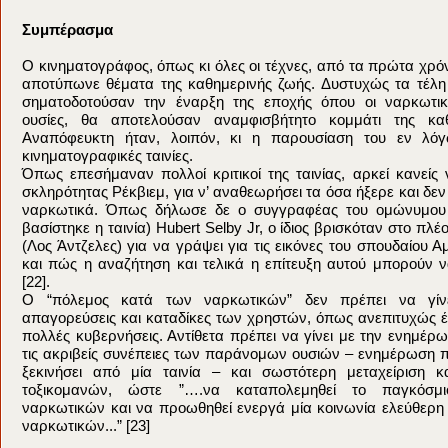
Συμπέρασμα
Ο κινηματογράφος, όπως κι όλες οι τέχνες, από τα πρώτα χρόν
αποτύπωνε θέματα της καθημερινής ζωής. Δυστυχώς τα τέλη
σηματοδοτούσαν την έναρξη της εποχής όπου οι ναρκωτικ
ουσίες, θα αποτελούσαν αναμφισβήτητο κομμάτι της καθ
Αναπόφευκτη ήταν, λοιπόν, κι η παρουσίαση του εν λόγ
κινηματογραφικές ταινίες.
Όπως επεσήμαναν πολλοί κριτικοί της ταινίας, αρκεί κανείς ν
σκληρότητας Ρέκβιεμ, για ν’ αναθεωρήσει τα όσα ήξερε και δεν
ναρκωτικά. Όπως δήλωσε δε ο συγγραφέας του ομώνυμου β
βασίστηκε η ταινία) Hubert Selby Jr, ο ίδιος βρισκόταν στο π
(Λος Άντζελες) για να γράψει για τις εικόνες του σπουδαίου 
και πώς η αναζήτηση και τελικά η επίτευξη αυτού μπορούν 
[22].
Ο “πόλεμος κατά των ναρκωτικών” δεν πρέπει να γίνε
απαγορεύσεις και καταδίκες των χρηστών, όπως ανεπιτυχώς 
πολλές κυβερνήσεις. Αντίθετα πρέπει να γίνει με την ενημέρ
τις ακριβείς συνέπειες των παράνομων ουσιών – ενημέρωση 
ξεκινήσει από μία ταινία – και σωστότερη μεταχείριση 
τοξικομανών, ώστε ”….να καταπολεμηθεί το παγκόσ
ναρκωτικών και να προωθηθεί ενεργά μία κοινωνία ελεύθερη
ναρκωτικών...” [23]