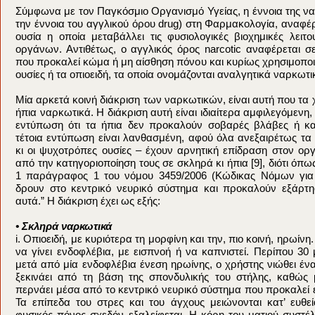
Σύμφωνα με τον Παγκόσμιο Οργανισμό Υγείας, η έννοια της να
την έννοια του αγγλικού όρου drug) στη Φαρμακολογία, αναφέρ
ουσία η οποία μεταβάλλει τις φυσιολογικές βιοχημικές λειτ
οργάνων. Αντιθέτως, ο αγγλικός όρος narcotic αναφέρεται σ
που προκαλεί κώμα ή μη αίσθηση πόνου και κυρίως χρησιμοποιεί
ουσίες ή τα οπιοειδή, τα οποία ονομάζονται αναλγητικά ναρκωτικ
Μία αρκετά κοινή διάκριση των ναρκωτικών, είναι αυτή που τα 
ήπια ναρκωτικά. Η διάκριση αυτή είναι ιδιαίτερα αμφιλεγόμενη, δ
εντύπωση ότι τα ήπια δεν προκαλούν σοβαρές βλάβες ή κ
τέτοια εντύπωση είναι λανθασμένη, αφού όλα ανεξαιρέτως τ
κι οι ψυχοτρόπες ουσίες – έχουν αρνητική επίδραση στον ορ
από την κατηγοριοποίηση τους σε σκληρά κι ήπια [9], διότι όπως
1 παράγραφος 1 του νόμου 3459/2006 (Κώδικας Νόμων για
δρουν στο κεντρικό νευρικό σύστημα και προκαλούν εξάρτ
αυτά.” Η διάκριση έχει ως εξής:
• Σκληρά ναρκωτικά
i. Οπιοειδή, με κυριότερα τη μορφίνη και την, πιο κοινή, ηρωίνη
να γίνει ενδοφλέβια, με εισπνοή ή να καπνιστεί. Περίπου 30
μετά από μία ενδοφλέβια ένεση ηρωίνης, ο χρήστης νιώθει έν
ξεκινάει από τη βάση της σπονδυλικής του στήλης, καθώς 
περνάει μέσα από το κεντρικό νευρικό σύστημα που προκαλεί 
Τα επίπεδα του στρες και του άγχους μειώνονται κατ’ ευθε
φυσικός πόνος σχεδόν εξαλείφεται. Η κόρη του ματιού συστέλ