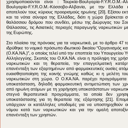
χρησιμοποιούνται είναι : Τουρκία-Βουλγαρία-F.Y.R.O.M.-
Βουλγαρία-F.Y.R.O.M.-Κόσσοβο-Αλβανία, με την Ελλάδα 
αποτελούν τους κύριους προορισμούς ηρωίνης [20]. Εξίσου εκτ
και τα νότια σύνορα της Ελλάδας, διότι η χώρα βρίσκεται σ
θαλάσσιου δρόμου που συνδέει, μέσω της Διώρυγας του Σο
Θάλασσας, τις Ασιατικές περιοχές παραγωγής ναρκωτικών με
της Ευρώπης.
Στο πλαίσιο της πρόνοιας για τα ναρκωτικά, με το άρθρο 47 τ
ιδρύθηκε το νομικό πρόσωπο ιδιωτικού δικαίου “Οργανισμός 
(Ο.ΚΑ.ΝΑ.)”, ο οποίος τελεί υπό την εποπτεία του Υπουργείου Υ
Αλληλεγγύης. Σκοπός του Ο.ΚΑ.ΝΑ. είναι η πρόληψη της χρήσ
ναρκωτικών και τη θεραπεία, την επαγγελματική κατάρτ
επανένταξη των εξαρτημένων από φαρμακευτικές ουσίες ατόμ
ευαισθητοποίηση της κοινής γνώμης καθώς κι η μελέτη τ
ναρκωτικών στη χώρα. Ο Ο.ΚΑ.ΝΑ. παρέχει προγράμματα 
υποκατάσταση, δηλαδή φαρμακευτική αντιμετώπιση των χρ
από ηρωίνη ατόμων με τη χορήγηση υποκατάστατων ναρκωτικ
στεγνά θεραπευτικά προγράμματα, τα οποία δεν χρησι
υποκατάστασης για τη θεραπεία της εξάρτησης [21]. Επομ
υπάρχουν οι κατάλληλες υποδομές για να υποστηριχθούν οι
νόμου κατά των ναρκωτικών και για την ομαλή αποτοξίν
επανένταξη των χρηστών.