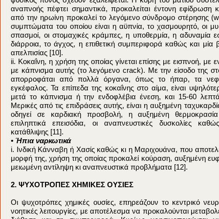
αναπνοής πέφτει σημαντικά, προκαλείται έντονη εφίδρωση 
από την ηρωίνη προκαλεί το λεγόμενο σύνδρομο στέρησης (w
συμπτώματα του οποίου είναι η αϋπνία, το χασμουρητό, οι μυι
σπασμοί, οι στομαχικές κράμπες, η υποθερμία, η αδυναμία εσ
διάρροια, το άγχος, η επιθετική συμπεριφορά καθώς και μία 
απελπισίας [10].
ii. Κοκαΐνη, η χρήση της οποίας γίνεται επίσης με εισπνοή, με 
με κάπνισμα αυτής (το λεγόμενο crack). Με την είσοδο της 
απορροφάται από πολλά όργανα, όπως το ήπαρ, τα νεφ
εγκέφαλος. Τα επίπεδα της κοκαΐνης στο αίμα, είναι υψηλότ
μετά το κάπνισμα ή την ενδοφλέβια ένεση, και 15-60 λεπτά
Μερικές από τις επιδράσεις αυτής, είναι η αυξημένη ταχυκαρδ
οδηγεί σε καρδιακή προσβολή, η αυξημένη θερμοκρασί
επιληπτικά επεισόδια, οι αναπνευστικές δυσκολίες καθ
κατάθλιψης [11].
• Ήπια ναρκωτικά
i. Ινδική Κάνναβη ή Χασίς καθώς κι η Μαριχουάνα, που αποτελ
μορφή της, χρήση της οποίας προκαλεί κούραση, αυξημένη ευφ
μειωμένη αντίληψη κι αναπνευστικά προβλήματα [12].
2. ΨΥΧΟΤΡΟΠΕΣ ΧΗΜΙΚΕΣ ΟΥΣΙΕΣ
Οι ψυχοτρόπες χημικές ουσίες, επηρεάζουν το κεντρικό νευρ
νοητικές λειτουργίες, με αποτέλεσμα να προκαλούνται μεταβολ