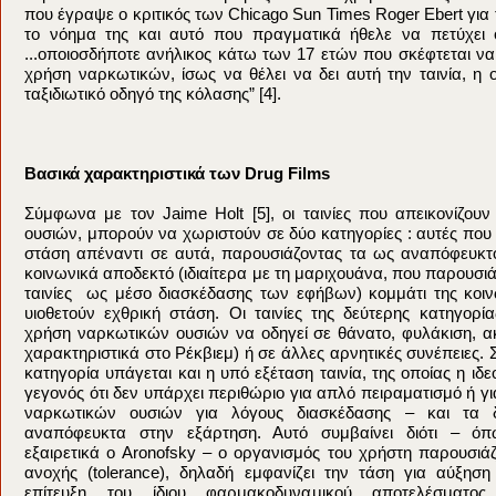
που έγραψε ο κριτικός των Chicago Sun Times Roger Ebert για τ
το νόημα της και αυτό που πραγματικά ήθελε να πετύχει 
...οποιοσδήποτε ανήλικος κάτω των 17 ετών που σκέφτεται να 
χρήση ναρκωτικών, ίσως να θέλει να δει αυτή την ταινία, η 
ταξιδιωτικό οδηγό της κόλασης” [4].
Βασικά χαρακτηριστικά των Drug Films
Σύμφωνα με τον Jaime Holt [5], οι ταινίες που απεικονίζο
ουσιών, μπορούν να χωριστούν σε δύο κατηγορίες : αυτές που 
στάση απέναντι σε αυτά, παρουσιάζοντας τα ως αναπόφευκτο
κοινωνικά αποδεκτό (ιδιαίτερα με τη μαριχουάνα, που παρουσι
ταινίες ως μέσο διασκέδασης των εφήβων) κομμάτι της κοιν
υιοθετούν εχθρική στάση. Οι ταινίες της δεύτερης κατηγορί
χρήση ναρκωτικών ουσιών να οδηγεί σε θάνατο, φυλάκιση, 
χαρακτηριστικά στο Ρέκβιεμ) ή σε άλλες αρνητικές συνέπειες.
κατηγορία υπάγεται και η υπό εξέταση ταινία, της οποίας η ιδε
γεγονός ότι δεν υπάρχει περιθώριο για απλό πειραματισμό ή γ
ναρκωτικών ουσιών για λόγους διασκέδασης – και τα 
αναπόφευκτα στην εξάρτηση. Αυτό συμβαίνει διότι – όπ
εξαιρετικά ο Aronofsky – ο οργανισμός του χρήστη παρουσιάζ
ανοχής (tolerance), δηλαδή εμφανίζει την τάση για αύξη
επίτευξη του ίδιου φαρμακοδυναμικού αποτελέσματος