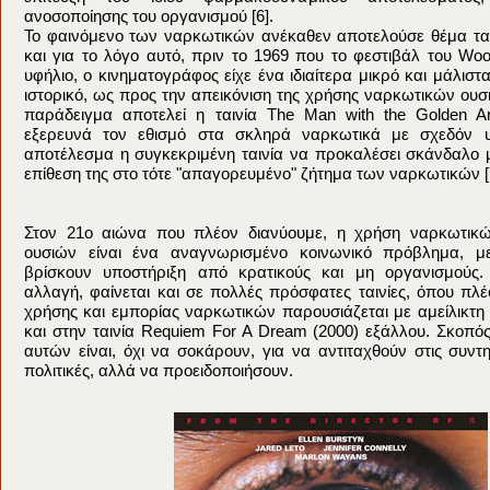
ανοσοποίησης του οργανισμού [6].
Το φαινόμενο των ναρκωτικών ανέκαθεν αποτελούσε θέμα ταμ
και για το λόγο αυτό, πριν το 1969 που το φεστιβάλ του W
υφήλιο, ο κινηματογράφος είχε ένα ιδιαίτερα μικρό και μάλιστ
ιστορικό, ως προς την απεικόνιση της χρήσης ναρκωτικών ουσ
παράδειγμα αποτελεί η ταινία The Man with the Golden A
εξερευνά τον εθισμό στα σκληρά ναρκωτικά με σχεδόν υ
αποτέλεσμα η συγκεκριμένη ταινία να προκαλέσει σκάνδαλο 
επίθεση της στο τότε "απαγορευμένο" ζήτημα των ναρκωτικών [
Στον 21ο αιώνα που πλέον διανύουμε, η χρήση ναρκωτικ
ουσιών είναι ένα αναγνωρισμένο κοινωνικό πρόβλημα, μ
βρίσκουν υποστήριξη από κρατικούς και μη οργανισμούς.
αλλαγή, φαίνεται και σε πολλές πρόσφατες ταινίες, όπου πλέ
χρήσης και εμπορίας ναρκωτικών παρουσιάζεται με αμείλικτ
και στην ταινία Requiem For A Dream (2000) εξάλλου. Σκοπό
αυτών είναι, όχι να σοκάρουν, για να αντιταχθούν στις συντη
πολιτικές, αλλά να προειδοποιήσουν.