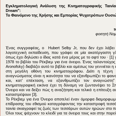
Εγκληματολογική Ανάλυση της Κινηματογραφικής Ταινί
Dream":
Το Φαινόμενο της Χρήσης και Εμπορίας Ψυχοτρόπων Ουσι
τ
φοιτητή Νο
Ένας συγγραφέας, ο Hubert Selby Jr, που δεν έχει λάβει
λογοτεχνική εκπαίδευση, που γράφει σε μία ακατέργαστη 
όπως έχει δηλώσει ο ίδιος κατά ένα μέρος με το αφτί του ∙ [1] γ
1978 το βιβλίο του Ρέκβιεμ για ένα όνειρο. Ένας ταλαντούχος
Aronofsky) διαβάζει αυτό το βιβλίο και αμέσως του γεννιέται η 
στη μεγάλη οθόνη του κινηματογράφου. Διότι η τέχνη 
αναγνώσματος είναι η ικανότητα του να εξανθρωπίζει το φα
και, κατ’ επέκταση, να εξανθρωπίζει τον αναγνώστη”
κινηματογραφική εικόνα έχει τη δύναμη να ζωντανέψει το Σ
Όνειρο και να δείξει πώς η αναζήτηση και τελικά η επίτευξη 
καταστρέψουν [3].
Το Ρέκβιεμ για ένα Όνειρο αποτελεί έναν όμορφα διαμορφωμ
επίδρασης του εθισμού καταγράφοντας την καταστροφή τε
ταινία σκιαγραφεί τις ζωές των τεσσάρων αυτών ηρώων στο 
Όλοι τους ψάχνουν το κλειδί για τα όνειρα τους και στην πορ