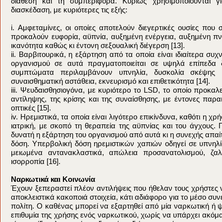
διάθεση και τη συμπεριφορά. Κυρίως χρησιμοποιούνται γ
διασκέδαση, με κυριότερες τις εξής:
i. Αμφεταμίνες, οι οποίες αποτελούν διεγερτικές ουσίες που 
προκαλούν ευφορία, αϋπνία, αυξημένη ενέργεια, αυξημένη πν
ικανότητα καθώς κι έντονη σεξουαλική διέγερση [13].
ii. Βαρβιτουρικά, η εξάρτηση από τα οποία είναι ιδιαίτερα συχν
οργανισμού σε αυτά πραγματοποιείται σε υψηλά επίπεδα 
συμπτώματα περιλαμβάνουν υπνηλία, δυσκολία σκέψης 
συναισθηματική αστάθεια, εκνευρισμό και επιθετικότητα [14].
iii. Ψευδαισθησιογόνα, με κυριότερο το LSD, το οποίο προκαλ
αντίληψης, της κρίσης και της συναίσθησης, με έντονες παραι
οπτικές [15].
iv. Ηρεμιστικά, τα οποία είναι λιγότερο επικίνδυνα, καθότι η χρ
ιατρική, με σκοπό τη θεραπεία της αϋπνίας και του άγχους. Π
δυνατή η εξάρτηση του οργανισμού από αυτά κι η συνεχής απαί
δόση. Υπερβολική δόση ηρεμιστικών χαπιών οδηγεί σε υπνηλί
μειωμένα αντανακλαστικά, απώλεια προσανατολισμού, ζαλ
ισορροπία [16].
Ναρκωτικά και Κοινωνία
Έχουν ξεπεραστεί πλέον αντιλήψεις που ήθελαν τους χρήστες 
αποκλειστικά κακοποιά στοιχεία, κάτι αδιάφορο για το μέσο συ
πολίτη. Ο καθένας μπορεί να εξαρτηθεί από μία ναρκωτική ή 
επιθυμία της χρήσης ενός ναρκωτικού, χωρίς να υπάρχει ακόμα