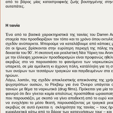
από το βάρος μίας καταστροφικής ζωής βουτηγμένης στην
αυταπάτες.
Η ταινία
Ένα από τα βασικά χαρακτηριστικά της ταινίας του Darren Aro
στοιχεία που προσδιορίζουν τον τόπο και το χρόνο όπου εκτυλίσ
σχεδόν ανύπαρκτα. Μπορούμε να καταλάβουμε από κάποιες μι
ότι οι ήρωες βρίσκονται στην ευρύτερη περιοχή της πόλης τ
δεκαετία του 90΄. Η σκοτεινή και ρεαλιστική Νέα Υόρκη του Ar
με την έλλειψη χρονικών προσδιορισμών είναι προφανώς ηθελ
ακριβώς στο να παρουσιάσει το φαινόμενο των ναρκωτικών
υπαρκτό, σε μία αμείλικτη κι άχρονη πόλη, κατάλληλη για τη 
των ονείρων των τεσσάρων τραγικών και παγιδευμένων στα ε
ηρώων.
Λόγω, λοιπόν, της σχεδόν αποκλειστικής απεικόνισης της χρ
ψυχοτρόπων ουσιών, το Ρέκβιεμ για ένα Όνειρο υπάγεται 
ταινιών με θέμα τα ναρκωτικά (drug films). Πρόκειται για μία τα
φανερό ότι δεν γίνεται καμία απολύτως προσπάθεια ωραιοποί
που παρουσιάζει, με σκοπό να γίνει αποδεκτή από το ευρύ κοι
να ενοχλήσει το μέσο θεατή, παρουσιάζοντας με τραγικά ρεα
ακριβώς σε αυτό έγκειται η σκληρότητα της ταινίας – τους 
κυριολεκτικά κάτω από το βάρος των καταχρήσεων τους – και τ