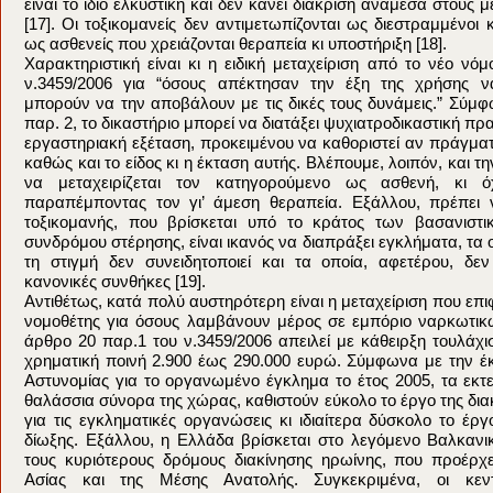
είναι το ίδιο ελκυστική και δεν κάνει διάκριση ανάμεσα στους 
[17]. Oι τοξικομανείς δεν αντιμετωπίζονται ως διεστραμμένοι 
ως ασθενείς που χρειάζονται θεραπεία κι υποστήριξη [18].
Χαρακτηριστική είναι κι η ειδική μεταχείριση από το νέο νό
ν.3459/2006 για “όσους απέκτησαν την έξη της χρήσης ν
μπορούν να την αποβάλουν με τις δικές τους δυνάμεις.” Σύμ
παρ. 2, το δικαστήριο μπορεί να διατάξει ψυχιατροδικαστική 
εργαστηριακή εξέταση, προκειμένου να καθοριστεί αν πράγματ
καθώς και το είδος κι η έκταση αυτής. Βλέπουμε, λοιπόν, και τ
να μεταχειρίζεται τον κατηγορούμενο ως ασθενή, κι ό
παραπέμποντας τον γι’ άμεση θεραπεία. Εξάλλου, πρέπει ν
τοξικομανής, που βρίσκεται υπό το κράτος των βασανιστ
συνδρόμου στέρησης, είναι ικανός να διαπράξει εγκλήματα, τα 
τη στιγμή δεν συνειδητοποιεί και τα οποία, αφετέρου, δε
κανονικές συνθήκες [19].
Αντιθέτως, κατά πολύ αυστηρότερη είναι η μεταχείριση που επ
νομοθέτης για όσους λαμβάνουν μέρος σε εμπόριο ναρκωτικ
άρθρο 20 παρ.1 του ν.3459/2006 απειλεί με κάθειρξη τουλάχι
χρηματική ποινή 2.900 έως 290.000 ευρώ. Σύμφωνα με την έ
Αστυνομίας για το οργανωμένο έγκλημα το έτος 2005, τα εκτ
θαλάσσια σύνορα της χώρας, καθιστούν εύκολο το έργο της δι
για τις εγκληματικές οργανώσεις κι ιδιαίτερα δύσκολο το έρ
δίωξης. Εξάλλου, η Ελλάδα βρίσκεται στο λεγόμενο Βαλκανι
τους κυριότερους δρόμους διακίνησης ηρωίνης, που προέρχ
Ασίας και της Μέσης Ανατολής. Συγκεκριμένα, οι κεν