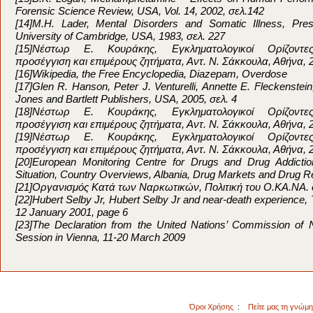
Forensic Science Review, USA, Vol. 14, 2002, σελ.142
[14]M.H. Lader, Mental Disorders and Somatic Illness, Pre
University of Cambridge, USA, 1983, σελ. 227
[15]Νέστωρ Ε. Κουράκης, Εγκληματολογικοί Ορίζοντες
προσέγγιση και επιμέρους ζητήματα, Αντ. Ν. Σάκκουλα, Αθήνα, 2
[16]Wikipedia, the Free Encyclopedia, Diazepam, Overdose
[17]Glen R. Hanson, Peter J. Venturelli, Annette E. Fleckenstei
Jones and Bartlett Publishers, USA, 2005, σελ. 4
[18]Νέστωρ Ε. Κουράκης, Εγκληματολογικοί Ορίζοντες
προσέγγιση και επιμέρους ζητήματα, Αντ. Ν. Σάκκουλα, Αθήνα, 2
[19]Νέστωρ Ε. Κουράκης, Εγκληματολογικοί Ορίζοντες
προσέγγιση και επιμέρους ζητήματα, Αντ. Ν. Σάκκουλα, Αθήνα, 2
[20]European Monitoring Centre for Drugs and Drug Addict
Situation, Country Overviews, Albania, Drug Markets and Drug R
[21]Οργανισμός Κατά των Ναρκωτικών, Πολιτική του Ο.ΚΑ.ΝΑ.
[22]Hubert Selby Jr, Hubert Selby Jr and near-death experience,
12 January 2001, page 6
[23]The Declaration from the United Nations’ Commission of 
Session in Vienna, 11-20 March 2009
Όροι Χρήσης
:
Πείτε μας τη γνώμ