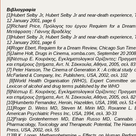
Βιβλιογραφία
[1]Hubert Selby Jr, Hubert Selby Jr and near-death experience, 
12 January 2001, page 6
[2]Richard Price, Πρόλογος του έργου Requiem for a Dream
Μετάφραση : Γιάννης Βραδέλης
[3]Hubert Selby Jr, Hubert Selby Jr and near-death experience, 
12 January 2001, page 6
[4]Roger Ebert, Requiem for a Dream Review, Chicago Sun Tim
[5]Jaime Holt, Drugs in Cinema, xomba.com, September 20 2008
[6]Νέστωρ Ε. Κουράκης, Εγκληματολογικοί Ορίζοντες: Πραγμα
και επιμέρους ζητήματα, Αντ. Ν. Σάκκουλα, Αθήνα, 2005, σελ. 83
[7] Peter Hanson, The Cinema of Generation X : A critical study of
McFarland & Company, Inc. Publishers, USA, 2002, σελ. 102
[8]World Health Organisation (WHO), Expert Committee o
Lexicon of alcohol and drug terms published by the WHO
[9]Νέστωρ Ε. Κουράκης, Εγκληματολογικοί Ορίζοντες: Πραγμα
και επιμέρους ζητήματα, Αντ. Ν. Σάκκουλα, Αθήνα, 2005, σελ. 82
[10]Humberto Fernandez, Heroin, Hazelden, USA, 1998, σελ. 51-
[11]Roger D. Weiss MD, Steven M. Mirin MD, Roxanne L. B
American Psychiatric Press Inc, USA, 1994, σελ. 30-33
[12]Franjo Grotenhermen MD, Ethan Russo MD, Cannabis 
Pharmacology, Toxicology and Therapeutic Potential, The Haworth
Press, USA, 2002, σελ. 55
[13]B.K. Logan, Methamphetamine – Effects on Human Perfor