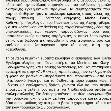
εγκληματικής προσβολής
», αναφέρθηκε στις μεθόδους μελέτης 
μέσα από την ανάλυση παραγόντων που αυξάνουν ή μειώνο
διάπραξης εγκληματικών πράξεων. Τα συμπεράσματα που
παρουσιάσθηκαν ήταν αποτέλεσμα έρευνας στους νέους της
πόλης Pittsburg. Ο δεύτερος εισηγητής,
Michel Born
,
Καθηγητής Ψυχολογίας του Πανεπιστημίου της Λιέγης, μίλησε
για την «
Διαιώνιση και διάδοση της παραβατικότητας μέσω της
υποκουλτούρας των νέων
», παρουσιάζοντας τόσο τους
υποπολιτισμικούς εκείνους παράγοντες οι οποίοι λειτουργούν
θετικά στη διάδοση της παραβατικής συμπεριφοράς, όσο και
εκείνους που λειτουργούν αρνητικά προς αυτή την
κατεύθυνση.
Τη δεύτερη θεματική ενότητα κάλυψαν οι εισηγήσεις των
Carlo
Εγκληματολογίας στο Πανεπιστήμιο του Montreal και
Gary 
Εγκληματολογίας και Ποινικής Δικαιοσύνης του Πανεπιστημίου
αναφέρθηκε στην «
Άνθηση της προσέγγισης των εγκληματικώ
έμφαση σε βασικά συμπεράσματα που προκύπτουν από έρευ
ηλεκτρονικό έγκλημα και το διεθνές εμπόριο ναρκωτικών. 
δίκτυα με εγκληματική δράση γίνονται όλο και πιο περίπλ
επομένως η μελέτη τους πρέπει να ληφθεί σοβαρά υπόψη απ
εγκληματολογίας. Στη δεύτερη εισήγηση με τίτλο «
Αντιμετωπίζο
την τρομοκρατία
», ο Garry La Free παρουσίασε και κατέρριψ
δέκα ετών, μύθους σχετικά με τα βασικά χαρακτηριστικά και τ
τυπικών τρομοκρατικών οργανώσεων.