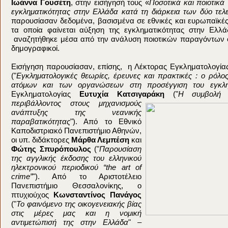
Ιωάννα Γουσέτη
, στην εισήγησή τους «
Ποσοτικά και ποιοτικά
εγκληματικότητας στην Ελλάδα κατά τη διάρκεια των δύο τελ
παρουσίασαν δεδομένα, βασισμένα σε εθνικές και ευρωπαϊκέ
τα οποία φαίνεται αύξηση της εγκληματικότητας στην Ελλ
αναζητήθηκε μέσα από την ανάλυση ποιοτικών παραγόντων ό
δημογραφικοί.
Εισήγηση παρουσίασαν, επίσης, η Λέκτορας Εγκληματολογί
("
Εγκληματολογικές θεωρίες, έρευνες και πρακτικές : ο ρόλ
ατόμων και των οργανώσεων στη προσέγγιση του εγκλή
Εγκληματολογίας
Ευτυχία Κατσιγαράκη
("
Η συμβολή τ
περιβάλλοντος στους μηχανισμούς
ανάπτυξης της νεανικής
παραβατικότητας
"). Από το Εθνικό
Καποδιστριακό Πανεπιστήμιο Αθηνών,
οι υπ. διδάκτορες
Μάρθα Λεμπέση
και
Φώτης Σπυρόπουλος
("
Παρουσίαση
της αγγλικής έκδοσης του ελληνικού
ηλεκτρονικού περιοδικού “the art of
crime”
"). Από το Αριστοτέλειο
Πανεπιστήμιο Θεσσαλονίκης, ο
πτυχιούχος
Κωνσταντίνος Πανάγος
("
Το φαινόμενο της οικογενειακής βίας
στις μέρες μας και η νομική
αντιμετώπισή της στην Ελλάδα
" –