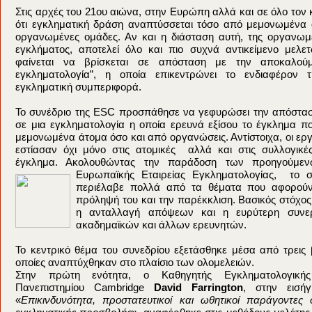
Στις αρχές του 21ου αιώνα, στην Ευρώπη αλλά και σε όλο τον 
ότι εγκληματική δράση αναπτύσσεται τόσο από μεμονωμένα 
οργανωμένες ομάδες. Αν και η διάσταση αυτή, της οργανωμ
εγκλήματος, αποτελεί όλο και πιο συχνά αντικείμενο μελ
φαίνεται να βρίσκεται σε απόσταση με την αποκαλούμ
εγκληματολογία”, η οποία επικεντρώνει το ενδιαφέρον
εγκληματική συμπεριφορά.
Το συνέδριο της ΕSC προσπάθησε να γεφυρώσει την απόσταση
σε μια εγκληματολογία η οποία ερευνά εξίσου το έγκλημα π
μεμονωμένα άτομα όσο και από οργανώσεις. Αντίστοιχα, οι εργ
εστίασαν όχι μόνο στις ατομικές αλλά και στις συλλογικέ
έγκλημα. Ακολουθώντας την παράδοση των προηγούμεν
Ευρωπαϊκής Εταιρείας Εγκληματολογίας, το σ
περιέλαβε πολλά από τα θέματα που αφορούν
πρόληψή του και την παρέκκλιση. Βασικός στόχος
η ανταλλαγή απόψεων και η ευρύτερη συνερ
ακαδημαϊκών και άλλων ερευνητών.
Το κεντρικό θέμα του συνεδρίου εξετάσθηκε μέσα από τρεις β
οποίες αναπτύχθηκαν στο πλαίσιο των ολομελειών.
Στην πρώτη ενότητα, ο Καθηγητής Εγκληματολογική
Πανεπιστημίου Cambridge
David Farrington
, στην εισή
«
Επικινδυνότητα, προστατευτικοί και ωθητικοί παράγοντες