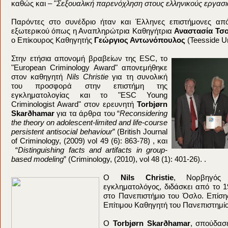
καθώς και – "
Σεξουαλική παρενόχληση στους ελληνικούς εργασ
Παρόντες στο συνέδριο ήταν και Έλληνες επιστήμονες απ
εξωτερικού όπως η Αναπληρώτρια Καθηγήτρια
Αναστασία Τσ
ο Επίκουρος Καθηγητής
Γεώργιος Αντωνόπουλος
(Teesside Un
Στην ετήσια απονομή βραβείων της ESC, το
"European Criminology Award" απονεμήθηκε
στον καθηγητή
Nils Christie
για τη συνολική
του προσφορά στην επιστήμη της
εγκληματολογίας και το "ESC Young
Criminologist Award" στον ερευνητή
Torbjørn
Skarðhamar
για τα άρθρα του “
Reconsidering
the theory on adolescent-limited and life-course
persistent antisocial behaviour
” (British Journal
of Criminology, (2009) vol 49 (6): 863-78) , και
“
Distinguishing facts and artifacts in group-
based modeling
” (Criminology, (2010), vol 48 (1): 401-26). .
O
Nils Christie
, Νορβηγός 
εγκληματολόγος, διδάσκει από το 
στο Πανεπιστήμιο του Όσλο. Επίσης 
Επίτιμου Καθηγητή του Πανεπιστημί
Ο
Torbjørn Skarðhamar
, σπούδασ