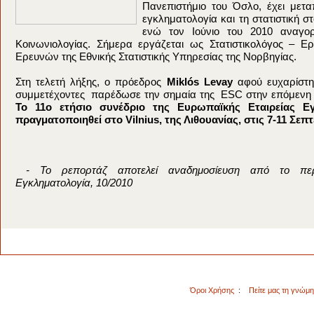
Πανεπιστήμιο του Όσλο, έχει μετα
εγκληματολογία και τη στατιστική στ
ενώ τον Ιούνιο του 2010 αναγορ
Κοινωνιολογίας. Σήμερα εργάζεται ως Στατιστικολόγος – Ε
Ερευνών της Εθνικής Στατιστικής Υπηρεσίας της Νορβηγίας.
Στη τελετή λήξης, ο πρόεδρος
Miklós Levay
αφού ευχαρίστη
συμμετέχοντες παρέδωσε την σημαία της ESC στην επόμενη 
Το 11ο ετήσιο συνέδριο της Ευρωπαϊκής Εταιρείας Εγ
πραγματοποιηθεί στο Vilnius, της Λιθουανίας, στις 7-11 Σεπ
- Το ρεπορτάζ αποτελεί αναδημοσίευση από το περ
Εγκληματολογία, 10/2010
Όροι Χρήσης
:
Πείτε μας τη γνώμ