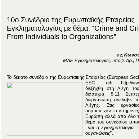
10o Συνέδριο της Ευρωπαϊκής Εταιρείας
Εγκληματολογίας με θέμα: “Crime and Cri
From Individuals to Organizations”
της
Κωνστ
ΜΔΕ Εγκληματολογίας, υποψ. Δρ., Π
Το δέκατο συνέδριο της Ευρωπαϊκής Εταιρείας (European Socie
ESC – url: http://www.
διεξήχθη στη Λιέγη το
διάστημα 8-11 Σεπτε
διοργάνωση ανέλαβε το
Λιέγης. Στις εργασί
συμμετείχαν επιστήμονε
Ευρώπη αλλά από όλο τ
θέμα του συνεδρίου απο
και η εγκληματολογία :
οργανώσεις
”.