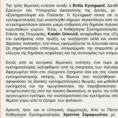
Την τρίτη θεματική ενότητα άνοιξε η
Βritta Kyvsgaard
, Διευθ
Ερευνών του Υπουργείου Δικαιοσύνης της Δανίας, με 
«
Εγκληματολογία και Πολιτική
». Η Kyvsgaard τόνισε ότι ε
εγκληματολογίας έχει αναπτυχθεί σήμερα περισσότερο από ποτ
οι εγκληματολόγοι ασκούν μικρή επίδραση στη δημόσια πολιτι
ευρωπαϊκών χωρών. Τέλος, η Καθηγήτρια Εγκληματολογίας
Eötvös της Ουγγαρίας,
Katalin Gönczöl
, αναφέρθηκε στις «
Στ
του εγκλήματος στην πράξη, ως ανεξάρτητο αλλά και ανα
δημόσιας πολιτικής
», έτσι όπως εφαρμόζονται τα τελευταία οκτ
Ως σημαντικότερο επίτευγμα, υπογράμμισε, την ισορροπία μ
ελέγχου της δημόσιας ασφάλειας και της αυτονομίας των ατόμω
Εκτός από τις κεντρικές θεματικές ενότητες, ένα ευρύ 
εγκληματολογίας καλύφθηκαν από τις εισηγήσεις των πολυάρ
Αφιερωμένα τόσο στα σύγχρονα ζητήματα όσο και στις κλασι
εγκληματολογικής σκέψης, τα θέματα που συζητήθηκαν
αφορούσαν τις βασικές εγκληματολογικές θεωρίες και μεθοδολ
εγκλήματος και την τιμωρητικότητα, την παραβατικότητα
αντιμετώπισή της από την ποινική δικαιοσύνη, το φύλο, την ενδο
οργανωμένο έγκλημα, την αναπαράσταση του εγκλήματος απ
θέματα γύρω από το ζήτημα των φυλακών .
Αρκετές ήταν και οι ελληνικές συμμετοχές. Από το Πάντε
Καθηγήτρια Εγκληματολογίας
Χριστίνα Ζαραφωνίτου
με τ