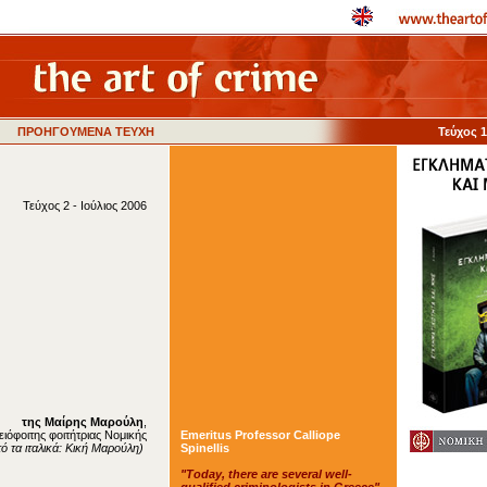
ΠΡΟΗΓΟΥΜΕΝΑ ΤΕΥΧΗ
Τεύχος 
Τεύχος 2 - Ιούλιος 2006
της Μαίρης Μαρούλη
,
Emeritus Professor Calliope
ειόφοιτης φοιτήτριας Νομικής
Spinellis
 τα ιταλικά: Κική Μαρούλη)
"Today, there are several well-