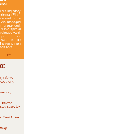
of a
minal
teresting story
criminal (Elias)
cerated in a
. We managed
im, unattended,
99 in a special
ardhouse yard.
opic of our
 was his life
 of a young man
rison bars…
σότερα...
αζομένων
 Κράτησης
ινωνικές
- Κέντρο
ικών ερευνών
ών Υπαλλήλων
στωρ