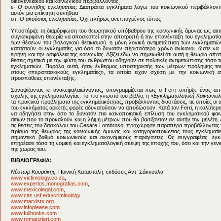
δ-
Ο περιστασιακός εγκληματίας
: Για την πλειοψηφία των εγκληματίων το έγκλημα ε
οικογενειακού και κοινωνικού περιβάλλοντος
ε-
Ο συνήθης εγκληματίας
: Διαπράττει εγκλήματα λόγω του κοινωνικού περιβάλλοντο
αυτόν μία επίκτητη συνήθεια
στ-
Ο ακούσιος εγκληματίας
: Όχι πλήρως ανεπτυγμένος τύπος
Υποστήριζε τη διαμόρφωση του θεωρητικού υπόβαθρου της κοινωνικής άμυνας ως αιτιολ
συγκεκριμένη θεωρία να αποσκοπεί στην αποτροπή ή την επανένταξη του εγκληματία
των θέσεων του βιολογικού θετικισμού, η μόνη λογική αντιμετώπιση των εγκληματιών, 
καταστούν οι εγκληματίες για όσο το δυνατόν περισσότερο χρόνο ανίκανοι, ώστε να
ειρήνη και την ασφάλεια της κοινωνίας. Αξίζει εδώ να σημειωθεί ότι αυτή η θεωρία απο
θέσεις σχετικά με την φύση του ανθρώπου οδηγούν σε πολιτικές αντιμετώπισης τόσο τ
εγκληματιών. Παρόλα αυτά, ήταν ένθερμος υποστηρικτής των μέτρων πρόληψης το
στους «περιστασιακούς εγκληματίες», τα οποία είχαν σχέση με την κοινωνική 
προσπάθειες επανένταξής.
Συνοψίζοντας κι ανακεφαλαιώνοντας, υπογραμμίζεται πως ο Ferri υπήρξε ένας από
σχολής της εγκληματολογίας. Το πιο γνωστό του βιβλίο, η
«Εγκληματολογική Κοινωνιολ
τα πρακτικά προβλήματα της εγκληματικότητας, προβάλλοντας διαστάσεις, τις οποίες οι 
του εγκλήματος αρκετές φορές αδυνατούσαν να αποδώσουν. Κατά τον Ferri, η καλύτε
να οδηγήσει στην όσο το δυνατόν πιο ικανοποιητική επίλυση του εγκληματικού φαι
αιτιών που το προκαλούν και η λήψη μέτρων που θα βασίζονταν σε αυτήν την μελέτη
τις θέσεις του δασκάλου του Cesare Lombroso, προχώρησε παραπέρα προβάλλοντας 
πρίσμα της θεωρίας της κοινωνικής άμυνας και κατηγοριοποιώντας τους εγκληματ
σημαντικό βαθμό κοινωνικούς και οικονομικούς παράγοντες. Ως συγγραφέας, εγκ
επηρέασε τόσο τη νομική και εγκληματολογική σκέψη της εποχής του, όσο και την γενι
της χώρας του.
ΒΙΒΛΙΟΓΡΑΦΙΑ:
Νέστωρ Κουράκης
, Ποινική Καταστολή, εκδόσεις Αντ. Σάκκουλα,
www.victimology.co.za
,
www.expertos.monografias.com
,
www.mexicolegal.com
,
www.cas.usf.edu/criminology
www.marxists.org
www.infoplease.com
www.fullbooks.com