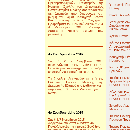
Εγκληματολογικών Επιστημών της
Υπουργείο Προ
Νομικής Σχολής του Δημοκριτείου
Πολίτη
Πανεπιστημίου Θράκης σας προσκαλεί
σε Διημερίδα που διογρανώει στη
Νιώθω Ασφαλ
μνήμη του Ομότ. Καθηγητή Κώστα
Κωνσταντινίδη με θέμα: "Σύγχρονα
Υπουργείο Δικ
Προβλήματα του Ποινικού Δικαίου". 3 &
Διαφάνειας κα
4 Δεκεμβρίου 2015 Κομοτηνή,
Δικαιωμάτων
Αμφιθέατρο Νομικής Σχολής Παν/
μιούπολη
Άρειος Πάγος
Κέντρο Επανέ
Αποφυλακισμ
"ΕΠΑΝΟΔΟΣ"
4o Συνέδριο eLife 2015
Καθηγητής Γιά
Πανούσης
Στις 6 & 7 Νοεμβρίου 2015
διοργανώνεται στην Αθήνα το 4ο
Κέντρο Ψυχαν
Πανελλήνιο Διεπιστημονικό Συνέδριο
Ερευνών
με Διεθνή Συμμετοχή "eLife 2015".
Τομέας Ποινι
To Συνέδριο διοργανώνεται από την
Τμήματος Νομι
Ελληνική Εταιρεία Μελέτης της
Πανεπιστημίο
Διαταραχής Εθισμού στο Διαδίκτυο και η
συμμετοχή θα είναι Δωρεάν για το
Σύλλογος Ελ
κοινό.
Εγκληματολόγ
Πανεπιστημίο
Σπουδαστήριο
Μελετών Τ.Ε.Ι
4o Συνέδριο eLife 2015
Τομέας Εγκλη
Στις 6 & 7 Νοεμβρίου 2015
Παντείου Πανε
διοργανώνεται στην Αθήνα το 4ο
Πανελλήνιο Διεπιστημονικό Συνέδριο
Τομέας Ποινικ