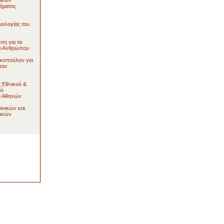
ικών
ήματος
ολογίας του
ση για τα
ου Ανθρώπου
κοπούλου για
του
 Eθνικού &
ού
υ Αθηνών
ινικών και
ικών