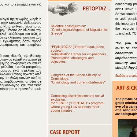
μφανίζεται ως απόρροια του
concerning pri
ς και το έγκλημα είναι για
didn’t leave 
So we found t
to ask people
ογία της τιμωρίας, χωρίς η
this important
 στην κοινωνία. Δεδομένων
Scientific colloquium on:
the recorder i
κατά το Ferri, είναι το να
“Criminological Aspects of Migration in
 μην θέτουν σε κίνδυνο την
Greece”
... and ask YO
τελεί παράδειγμα του πώς οι
ου εγκλήματος, όσο και των
"Do you be
υ εγκλήματος, όσον αφορά
"EPANODOS" (“Return” back to the
αναμόρφωση και ορισμένες
must be cha
society)
condit
Rehabilitation Center for ex-prisoners
Presentation, challenges and
imprisonm
 τους ιδρυτές της Θετικής
objectives
ογία»
ασχολήθηκε άμεσα με
country and
αμιγώς θεωρητικές ερμηνείες
should they 
ρη μέθοδος που θα μπορούσε
νομένου είναι η μελέτη των
Congress of the Greek Society of
διαβάστε περισ
. Ακολουθώντας αρκετές από
Criminology:
την επιβολή ποινών υπό το
"Criminology and current challenges"
ίες, λαμβάνοντας υπόψη σε
ληματολόγος και πολιτικός
κότερη επιστημονική πορεία
Combating discrimination and social
The profile o
exclusion:
greek crimina
the “EPAFI” (“CONTACT”) program,
eye of a camer
where young Law students meet
of a song and
young inmates...
autobiograp