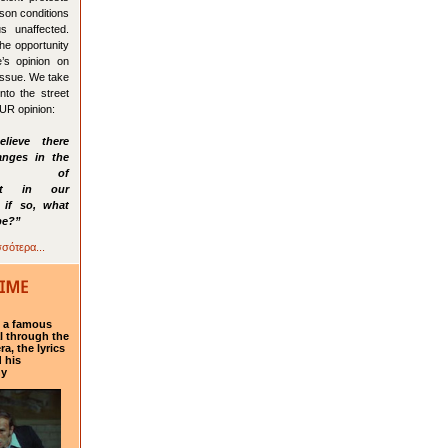
son conditions
us unaffected.
he opportunity
’s opinion on
 issue. We take
nto the street
UR opinion:
lieve there
nges in the
ions of
ent in our
 if so, what
be?”
σότερα...
f a famous
l through the
a, the lyrics
 his
hy