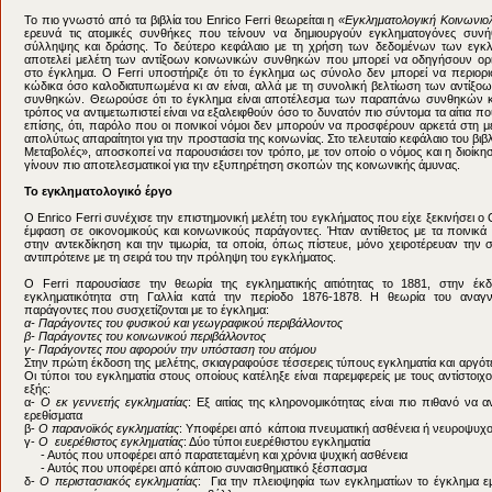
Η «Εγκληματολογική Κοινωνιολογία» (1892)
Το πιο γνωστό από τα βιβλία του Enrico Ferri θεωρείται η
«
Εγκληματολογική Κοινωνιο
ερευνά τις ατομικές συνθήκες που τείνουν να δημιουργούν εγκληματογόνες συνή
σύλληψης και δράσης. Το δεύτερο κεφάλαιο με τη χρήση των δεδομένων των εγκλ
αποτελεί μελέτη των αντίξοων κοινωνικών συνθηκών που μπορεί να οδηγήσουν ορ
στο έγκλημα. Ο Ferri υποστήριζε ότι το έγκλημα ως σύνολο δεν μπορεί να περιορι
κώδικα όσο καλοδιατυπωμένα κι αν είναι, αλλά με τη συνολική βελτίωση των αντίξο
συνθηκών. Θεωρούσε ότι το έγκλημα είναι αποτέλεσμα των παραπάνω συνθηκών κι
τρόπος να αντιμετωπιστεί είναι να εξαλειφθούν όσο το δυνατόν πιο σύντομα τα αίτια 
επίσης, ότι, παρόλο που οι ποινικοί νόμοι δεν μπορούν να προσφέρουν αρκετά στη με
απολύτως απαραίτητοι για την προστασία της κοινωνίας. Στο τελευταίο κεφάλαιο του βιβλ
Μεταβολές», αποσκοπεί να παρουσιάσει τον τρόπο, με τον οποίο ο νόμος και η διοίκ
γίνουν πιο αποτελεσματικοί για την εξυπηρέτηση σκοπών της κοινωνικής άμυνας.
Το εγκληματολογικό έργο
Ο Enrico Ferri συνέχισε την επιστημονική μελέτη του εγκλήματος που είχε ξεκινήσει 
έμφαση σε οικονομικούς και κοινωνικούς παράγοντες. Ήταν αντίθετος με τα ποινικ
στην αντεκδίκηση και την τιμωρία, τα οποία, όπως πίστευε, μόνο χειροτέρευαν την σ
αντιπρότεινε με τη σειρά του την πρόληψη του εγκλήματος.
Ο Ferri παρουσίασε την θεωρία της εγκληματικής αιτιότητας το 1881, στην έκδ
εγκληματικότητα στη Γαλλία κατά την περίοδο 1876-1878. Η θεωρία του αναγνωρ
παράγοντες που συσχετίζονται με το έγκλημα:
α- Παράγοντες του φυσικού και γεωγραφικού περιβάλλοντος
β- Παράγοντες του κοινωνικού περιβάλλοντος
γ- Παράγοντες που αφορούν την υπόσταση του ατόμου
Στην πρώτη έκδοση της μελέτης, σκιαγραφούσε τέσσερεις τύπους εγκληματία και αργό
Οι τύποι του εγκληματία στους οποίους κατέληξε είναι παρεμφερείς με τους αντίστοιχο
εξής:
α-
Ο εκ γεννετής εγκληματίας
: Εξ αιτίας της κληρονομικότητας είναι πιο πιθανό να 
ερεθίσματα
β-
Ο παρανοϊκός εγκληματίας
: Υποφέρει από κάποια πνευματική ασθένεια ή νευροψυχ
γ-
Ο
ευερέθιστος εγκληματίας
: Δύο τύποι ευερέθιστου εγκληματία
- Αυτός που υποφέρει από παρατεταμένη και χρόνια ψυχική ασθένεια
- Αυτός που υποφέρει από κάποιο συναισθηματικό ξέσπασμα