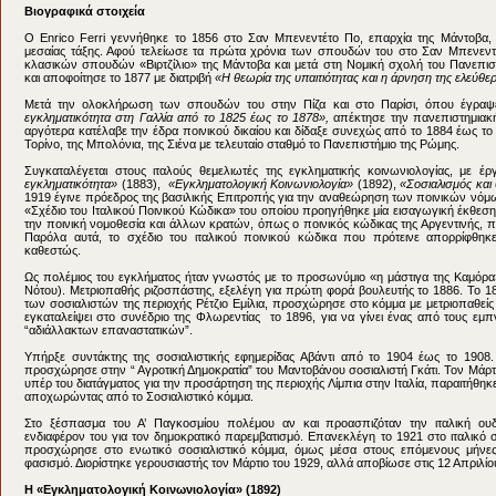
Βιογραφικά στοιχεία
Ο Enrico Ferri γεννήθηκε το 1856 στο Σαν Μπενεντέτο Πο, επαρχία της Μάντοβα, Ή
μεσαίας τάξης. Αφού τελείωσε τα πρώτα χρόνια των σπουδών του στο Σαν Μπενεντέ
κλασικών σπουδών «Βιρτζίλιο» της Μάντοβα και μετά στη Νομική σχολή του Πανεπισ
και αποφοίτησε το 1877 με διατριβή
«Η θεωρία της υπαιτιότητας και η άρνηση της ελεύθε
Μετά την ολοκλήρωση των σπουδών του στην Πίζα και στο Παρίσι, όπου έγρα
εγκληματικότητα στη Γαλλία από το 1825 έως το 1878»,
απέκτησε την πανεπιστημιακή
αργότερα κατέλαβε την έδρα ποινικού δικαίου και δίδαξε συνεχώς από το 1884 έως το
Τορίνο, της Μπολόνια, της Σιένα με τελευταίο σταθμό το Πανεπιστήμιο της Ρώμης.
Συγκαταλέγεται στους ιταλούς θεμελιωτές της εγκληματικής κοινωνιολογίας, με 
εγκληματικότητα»
(1883),
«Εγκληματολογική Κοινωνιολογία»
(1892),
«Σοσιαλισμός και 
1919 έγινε πρόεδρος της βασιλικής Επιτροπής για την αναθεώρηση των ποινικών νόμ
«Σχέδιο του Ιταλικού Ποινικού Κώδικα» του οποίου προηγήθηκε μία εισαγωγική έκθεσ
την ποινική νομοθεσία και άλλων κρατών, όπως ο ποινικός κώδικας της Αργεντινής, πο
Παρόλα αυτά, το σχέδιο του ιταλικού ποινικού κώδικα που πρότεινε απορρίφθηκ
καθεστώς.
Ως πολέμιος του εγκλήματος ήταν γνωστός με το προσωνύμιο «η μάστιγα της Καμόρα» (
Νότου). Μετριοπαθής ριζοσπάστης, εξελέγη για πρώτη φορά βουλευτής το 1886. Το 1
των σοσιαλιστών της περιοχής Ρέτζιο Εμίλια, προσχώρησε στο κόμμα με μετριοπαθείς τ
εγκαταλείψει στο συνέδριο της Φλωρεντίας το 1896, για να γίνει ένας από τους εμ
“αδιάλλακτων επαναστατικών”.
Υπήρξε συντάκτης της σοσιαλιστικής εφημερίδας Αβάντι από το 1904 έως το 1908
προσχώρησε στην “ Αγροτική Δημοκρατία” του Μαντοβάνου σοσιαλιστή Γκάτι. Τον Μάρτι
υπέρ του διατάγματος για την προσάρτηση της περιοχής Λίμπια στην Ιταλία, παραιτήθηκ
αποχωρώντας από το Σοσιαλιστικό κόμμα.
Στο ξέσπασμα του Α’ Παγκοσμίου πολέμου αν και προασπιζόταν την ιταλική ουδ
ενδιαφέρον του για τον δημοκρατικό παρεμβατισμό. Επανεκλέγη το 1921 στο ιταλικό σ
προσχώρησε στο ενωτικό σοσιαλιστικό κόμμα, όμως μέσα στους επόμενους μήνες
φασισμό. Διορίστηκε γερουσιαστής τον Μάρτιο του 1929, αλλά αποβίωσε στις 12 Απριλίου 