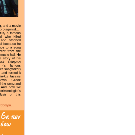
g, and a movie
 protagonist…
is,
a famous
al who killed
 and stabbed
ll because he
nce to a song
red" from the
 music hall. He
e story of his
ook
.
Dionysis
(a famous
-songwriter)
 and turned it
avlos Tassios
nown Greek
d the song and
. And now we
iminologist’s
alysis of this
.
σότερα...