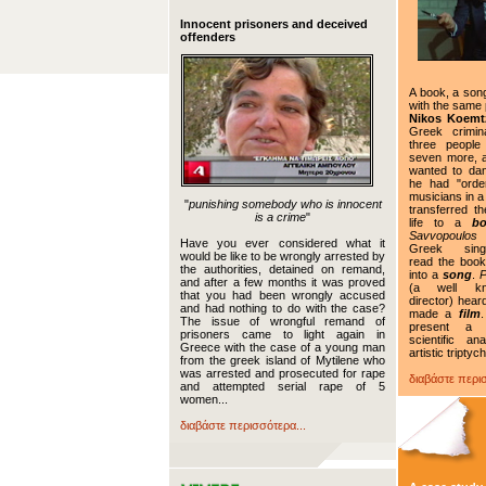
Innocent prisoners and deceived
offenders
A book, a son
with the same
Nikos Koemtz
Greek crimin
three people
seven more, a
wanted to da
he had "orde
musicians in a
"
punishing somebody who is innocent
transferred th
is a crime
"
life to a
b
Savvopoulos
Have you ever considered what it
Greek singer
would be like to be wrongly arrested by
read the book
the authorities, detained on remand,
into a
song
.
P
and after a few months it was proved
(a well k
that you had been wrongly accused
director) hear
and had nothing to do with the case?
made a
film
The issue of wrongful remand of
present a cr
prisoners came to light again in
scientific an
Greece with the case of a young man
artistic triptych
from the greek island of Mytilene who
was arrested and prosecuted for rape
διαβάστε περισ
and attempted serial rape of 5
women...
διαβάστε περισσότερα...