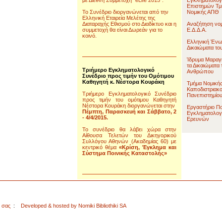
με Διεθνή Συμμετοχή "eLife 2015".
Εγκληματολογ
Επιστημών Τμ
To Συνέδριο διοργανώνεται από την
Νομικής ΑΠΘ
Ελληνική Εταιρεία Μελέτης της
Διαταραχής Εθισμού στο Διαδίκτυο και η
Αναζήτηση νομ
συμμετοχή θα είναι Δωρεάν για το
Ε.Δ.Δ.Α.
κοινό.
Ελληνική Ένω
Δικαιώματα τ
Ίδρυμα Μαραγ
τα Δικαιώματα 
Τριήμερο Εγκληματολογικό
Ανθρώπου
Συνέδριο προς τιμήν του Ομότιμου
Καθηγητή κ. Νέστορα Κουράκη
Τμήμα Νομικής
Καποδιστριακ
Τριήμερο Εγκληματολογικό Συνέδριο
Πανεπιστημίο
προς τιμήν του ομότιμου Καθηγητή
Νέστορα Κουράκη διοργανώνεται στην
Εργαστήριο Πο
Πέμπτη, Παρασκευή και Σάββατο, 2
Εγκληματολογ
- 4/4/2015.
Ερευνών
Το συνέδριο θα λάβει χώρα στην
Αίθουσα Τελετών του Δικηγορικού
Συλλόγου Αθηνών (Ακαδημίας 60) με
κεντρικό θέμα
«Κρίση, Έγκλημα και
Σύστημα Ποινικής Καταστολής»
η σας
:
Developed & hosted by Nomiki Bibliothiki SA