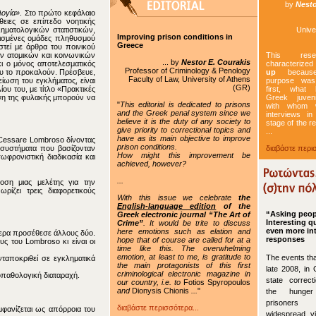
by
Nesto
λογία»
. Στο πρώτο κεφάλαιο
θειες σε επίπεδο νοητικής
Universi
Improving prison conditions in
ηματολογικών στατιστικών,
Greece
ισμένες ομάδες πληθυσμού
στεί με άρθρα του ποινικού
This res
... by
Nestor E. Courakis
ων ατομικών και κοινωνικών
characterize
Professor of Criminology & Penology
 ο μόνος αποτελεσματικός
up
because
Faculty of Law, University of Athens
που το προκαλούν. Πρέσβευε,
purpose was
(GR)
ίωση του εγκλήματος, είναι
first, what
ίου του, με τίτλο «Πρακτικές
Greek juveni
"
This editorial is dedicated to prisons
ηση της φυλακής μπορούν να
with whom 
and the Greek penal system since we
interviews in
believe it is the duty of any society to
stage of the r
give priority to correctional topics and
...
have as its main objective to improve
prison conditions.
ο Cessare Lombroso δίνοντας
διαβάστε περισ
How might this improvement be
ά συστήματα που βασίζονταν
achieved, however?
ωφρονιστική διαδικασία και
...
οση μιας μελέτης για την
With this issue
we celebrate
the
ίζει τρεις διαφορετικούς
English-language edition
of the
“Asking peo
Greek electronic journal “The Art of
Interesting q
Crime”
. It would be trite to discuss
even more in
here emotions such as elation and
responses
hope that of course are called for at a
τερα προσέθεσε άλλους δύο.
time like this. The overwhelming
υς του Lombroso κι είναι οι
emotion, at least to me, is gratitude to
The events tha
the main protagonists of this first
ανταποκριθεί σε εγκληματικά
late 2008, in 
criminological electronic magazine in
state correctio
our country, i.e. to
Fotios Spyropoulos
οπαθολογική διαταραχή.
and
Dionysis Chionis
...
"
the hunger
prisoner
διαβάστε περισσότερα...
widespread vi