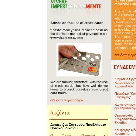
A case study 
recidivist cri
This is the in
of a recidivist 
who is incar
Greek prison
Advice on the use of credit cards
to interview h
in late May 19
"Plastic money" has replaced cash as
area in the gu
the dominant method of payment in our
The main t
everyday transactions.
conversation
story, the life
through the p
διαβάστε περισ
Σωματείο Εργ
We are familiar, therefore, with the use
Καταστήματος
of credit cards, but how well do we
Κορυδαλλού
know to protect ourselves from credit
card fraud?
Περιοδικό "Κο
Επιστήμες"
διαβάστε περισσότερα...
Κωνστάντειον 
εγκληματολογ
Ομοσπονδία
Σωφρονιστικ
Ελλάδος
Διημερίδα: Σύγχρονα Προβλήματα
Ποινικού Δικαίου
Καθηγητής Νέ
Κουράκης
Ο Τομέας Ποινικών και