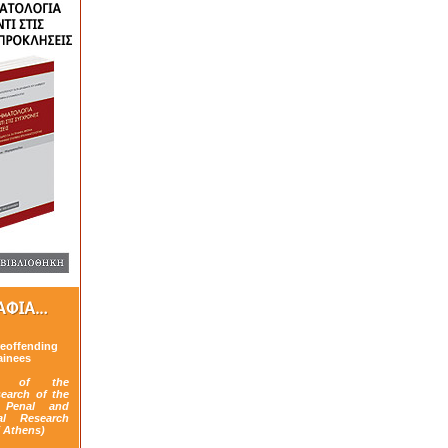
reoffending
ainees
ns of the
search of the
 Penal and
cal Research
f Athens)