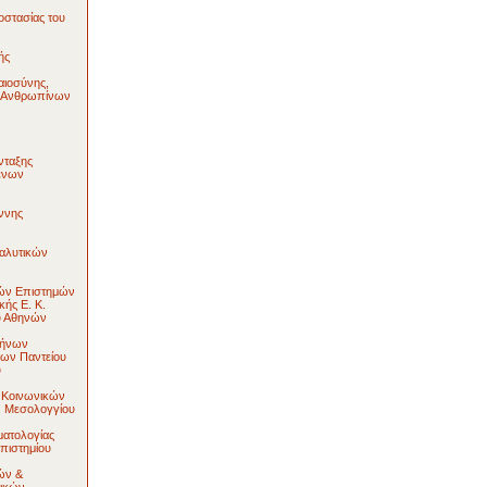
στασίας του
ής
αιοσύνης,
ι Ανθρωπίνων
νταξης
ένων
ννης
αλυτικών
κών Επιστημών
κής Ε. Κ.
υ Αθηνών
λήνων
ων Παντείου
υ
 Κοινωνικών
. Μεσολογγίου
ματολογίας
πιστημίου
ών &