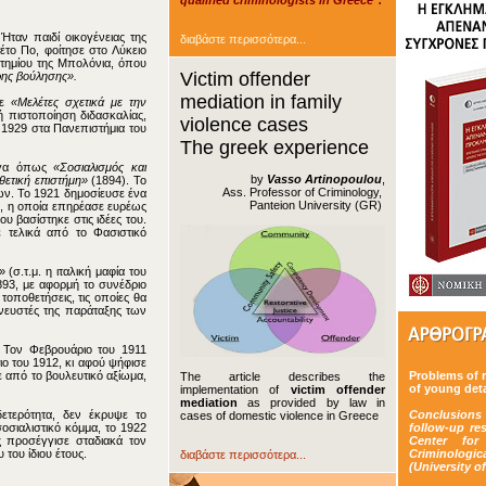
qualified criminologists in Greece".
διαβάστε περισσότερα...
ταν παιδί οικογένειας της
το Πο, φοίτησε στο Λύκειο
τημίου της Μπολόνια, όπου
Victim offender
ρης βούλησης».
mediation in family
ψε
«Μελέτες σχετικά με την
violence cases
 πιστοποίηση διδασκαλίας,
 1929 στα Πανεπιστήμια του
The greek experience
έργα όπως
«Σοσιαλισμός και
by
Vasso Artinopoulou
,
θετική επιστήμη»
(1894). Το
Ass. Professor of Criminology,
ων. Το 1921 δημοσίευσε ένα
Panteion University (GR)
η, η οποία επηρέασε ευρέως
υ βασίστηκε στις ιδέες του.
ε τελικά από το Φασιστικό
σ.τ.μ. η ιταλική μαφία του
893, με αφορμή το συνέδριο
οποθετήσεις, τις οποίες θα
πνευστές της παράταξης των
. Τον Φεβρουάριο του 1911
ο του 1912, κι αφού ψήφισε
Problems of 
The article describes the
ε από το βουλευτικό αξίωμα,
of young det
implementation of
victim offender
mediation
as provided by law in
Conclusio
cases of domestic violence in Greece
ετερότητα, δεν έκρυψε το
follow-up re
οσιαλιστικό κόμμα, το 1922
Center for
 προσέγγισε σταδιακά τον
Criminologi
διαβάστε περισσότερα...
του ίδιου έτους.
(University o