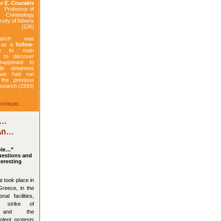
r E. Courakis
Professor of
Criminology
ty of Athens
(GR)
earch was
d as a
follow-
 its main
 to discover
 happened to
le detainees
we had run
 the previous
esearch (1993)
σότερα...
ple…”
uestions and
teresting
t took place in
Greece, in the
nal facilities,
 strike of
s and the
olent protests