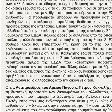
των αλλοδαπών στο έδαφός τους, τη διαμονή και την απέ
διακριτική εξουσία τους για το αν θα προβούν ή όχι σε απέλασ
κατά τρόπο που να μην θίγει τα προστατευόμενα από την Ε
ανθρώπου. Τα προβλήματα μπορούν να προκύψουν κατ’ 
συνθηκών της απέλασης: παραβίαση διαδικαστικών εγγ
προετοιμασίας της απέλασης. Έπειτα τονίστηκαν οι κίνδυνοι που
αλλοδαπό από την εκτέλεση της απόφασης της απέλασης. Σύ
νομολογία του ΕΔΔΑ, πολλές φορές οι συνθήκες υπό τις οπο
απέλαση αλλοδαπού συνιστά παραβίαση του άρθρου 3 Ε
σοβαροί λόγοι που επιτρέπουν την κρίση ότι το περί ου
κινδυνεύει να υποστεί στο κράτος στο οποίο θα αποσ
εξευτελιστική μεταχείριση. Ο κ. Καθηγητής έδωσε πολλά πα
νομολογία του δικαστηρίου του Στρασβούργου, σε συνδυασμό
περίπτωση άρθρα της ΕΣΔΑ που κατέστησαν παραστατι
ενδιαφέρουσα την παρουσίασή του. Τέλος, έκλεισε με το θέμ
δικαιώματος σεβασμού της ιδιωτικής και οικογενειακής ζωής (
προβλήματα που ανακύπτουν όταν παραδείγματος χάρι
απομακρύνεται ο αλλοδαπός από την οικογένειά του.
Ο
ε.τ. Αντιπρόεδρος του Αρείου Πάγου κ. Πέτρος Κακκαλής
,
τη δικαστική προστασία των δικαιωμάτων του αλλοδαπού, 
προστασία που παρέχει το Σύνταγμά μας. Ανέλυσε ένα
Συντάγματος που μας ενδιαφέρουν στο θέμα μας (κυρίως 
ανθρώπου, 5 – δικαίωμα στην προσωπικότητα, 4 – ισότητα, 106
και αναλύσεις του επικεντρώθηκαν στην ερμηνεία των άρθ