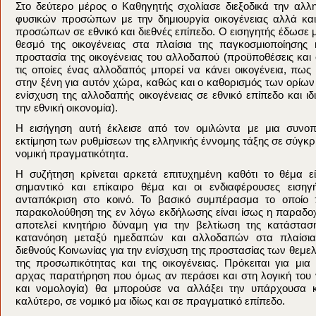
Στο δεύτερο μέρος ο Καθηγητής σχολίασε διεξοδικά την αλλ
φυσικών προσώπων με την δημιουργία οικογένειας αλλά κ
προσώπων σε εθνικό και διεθνές επίπεδο. Ο εισηγητής έδωσε
θεσμό της οικογένειας στα πλαίσια της παγκοσμιοποίησης κ
προστασία της οικογένειας του αλλοδαπού (προϋποθέσεις κα
τις οποίες ένας αλλοδαπός μπορεί να κάνει οικογένεια, πως
στην ξένη για αυτόν χώρα, καθώς και ο καθορισμός των ορίων
ενίσχυση της αλλοδαπής οικογένειας σε εθνικό επίπεδο και ιδ
την εθνική οικονομία).
Η εισήγηση αυτή έκλεισε από τον ομιλώντα με μια συνοπ
εκτίμηση των ρυθμίσεων της ελληνικής έννομης τάξης σε σύγκρι
νομική πραγματικότητα.
Η συζήτηση κρίνεται αρκετά επιτυχημένη καθότι το θέμα εί
σημαντικό και επίκαιρο θέμα και οι ενδιαφέρουσες εισηγ
ανταπόκριση στο κοινό. Το βασικό συμπέρασμα το οποίο 
παρακολούθηση της εν λόγω εκδήλωσης είναι ίσως η παραδοχ
αποτελεί κινητήριο δύναμη για την βελτίωση της κατάσταση
κατανόηση μεταξύ ημεδαπών και αλλοδαπών στα πλαίσια
διεθνούς Κοινωνίας για την ενίσχυση της προστασίας των θεμ
της προσωπικότητας και της οικογένειας. Πρόκειται για μια 
αρχας παρατήρηση που όμως αν περάσει και στη λογική του 
και νομολογία) θα μπορούσε να αλλάξει την υπάρχουσα 
καλύτερο, σε νομικό μα ιδίως και σε πραγματικό επίπεδο.