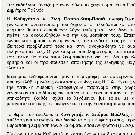
Την εκδήλωση άνοιξε με έναν σύντομο χαιρετισμό του ο Πρό
Δημήτρης Παξινός.
Η
Καθηγήτρια κ. Ζωή Παπασιώπη-Πασιά
αναφέρθηκε
γενικότερη αντιμετώπιση που δέχονται οι αλλοδαποί και στ
πέφτουν θύματα διακρίσεων λόγω ακόμη και των ίδιων τω
πρέπει να ακολουθηθούν για την νομιμοποίηση τους. Επεκ
έννοια και σημασία των ομογενών, την σύνδεσή τους με το 
ιδιαίτερα προβλήματά τους και στην αναγκαιότητα να αν
ελληνικότητά τους. Ο γενικότερος προβληματισμός που διατ
εάν τελικά θα ήταν αποτελεσματικότερο για την ίδια την ε
κριτήρια και οι προϋποθέσεις απόκτησης της ελληνικής ιθα
ελαστικά.
Ιδιαίτερου ενδιαφέροντος ήταν η περιγραφή του φαινομέν
που έχει λάβει μεγάλες διαστάσεις κυρίως στις Η.Π.Α. Έγκυες
την Λατινική Αμερική καταφεύγουν παράνομα στην χώρ
γεννήσουν το παιδί τους εκεί και να αποκτήσει με αυτόν το τ
υπηκοότητα (καθότι ισχύει το λεγόμενον jus solis), με
μετανάστευση όλης της οικογένειας και την δυνατότητα νομιμοπ
Το θέμα που ανέλυσε ο
Καθηγητής κ. Σπύρος Βρέλλης
εί
απέλαση και τα ανθρώπινα δικαιώματα, με έμφαση στους περιο
Ευρωπαϊκή Σύμβαση των Δικαιωμάτων του Ανθρώπου (ΕΣΔΑ).
Σύμφωνα με τον Καθηγητή τα κράτη έχουν μεν δικαίωμα να ε