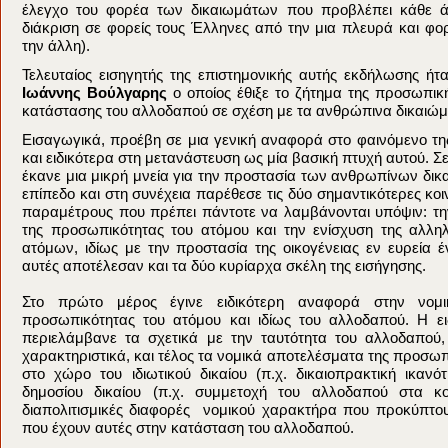
έλεγχο του φορέα των δικαιωμάτων που προβλέπει κάθε ά
διάκριση σε φορείς τους Έλληνες από την μια πλευρά και φ
την άλλη).
Τελευταίος εισηγητής της επιστημονικής αυτής εκδήλωσης ή
Ιωάννης Βούλγαρης
ο οποίος έθιξε το ζήτημα της προσωπική
κατάστασης του αλλοδαπού σε σχέση με τα ανθρώπινα δικαιώ
Εισαγωγικά, προέβη σε μια γενική αναφορά στο φαινόμενο τ
και ειδικότερα στη μετανάστευση ως μία βασική πτυχή αυτού. 
έκανε μια μικρή μνεία για την προστασία των ανθρωπίνων δικ
επίπεδο και στη συνέχεια παρέθεσε τις δύο σημαντικότερες κοιν
παραμέτρους που πρέπει πάντοτε να λαμβάνονται υπόψιν: τη
της προσωπικότητας του ατόμου και την ενίσχυση της αλλη
ατόμων, ιδίως με την προστασία της οικογένειας εν ευρεία έν
αυτές αποτέλεσαν και τα δύο κυρίαρχα σκέλη της εισήγησης.
Στο πρώτο μέρος έγινε ειδικότερη αναφορά στην νομι
προσωπικότητας του ατόμου και ιδίως του αλλοδαπού. Η ε
περιελάμβανε τα σχετικά με την ταυτότητα του αλλοδαπού, 
χαρακτηριστικά, και τέλος τα νομικά αποτελέσματα της προσωπ
στο χώρο του ιδιωτικού δικαίου (π.χ. δικαιοπρακτική ικανό
δημοσίου δικαίου (π.χ. συμμετοχή του αλλοδαπού στα κο
διαπολιτισμικές διαφορές νομικού χαρακτήρα που προκύπτου
που έχουν αυτές στην κατάσταση του αλλοδαπού.