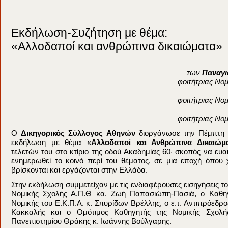
Εκδήλωση-Συζήτηση με θέμα:
«Αλλοδαποί και ανθρώπινα δικαιώματα»
των
Παναγι
φοιτήτριας Νο
φοιτήτριας Νο
φοιτήτριας Νο
Ο
Δικηγορικός Σύλλογος Αθηνών
διοργάνωσε την Πέμπτη 
εκδήλωση με θέμα «
Αλλοδαποί και Ανθρώπινα Δικαιώμ
τελετών του στο κτίριο της οδού Ακαδημίας 60· σκοπός να ευα
ενημερωθεί το κοινό περί του θέματος, σε μια εποχή όπου 
βρίσκονται και εργάζονται στην Ελλάδα.
Στην εκδήλωση συμμετείχαν με τις ενδιαφέρουσες εισηγήσεις τ
Νομικής Σχολής Α.Π.Θ κα. Ζωή Παπασιώπη-Πασιά, ο Καθηγ
Νομικής του Ε.Κ.Π.Α. κ. Σπυρίδων Βρέλλης, ο ε.τ. Αντιπρόεδρο
Κακκαλής και ο Ομότιμος Καθηγητής της Νομικής Σχολής
Πανεπιστημίου Θράκης κ. Ιωάννης Βούλγαρης.