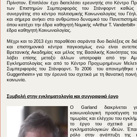
Πρίνστον. Επιπλέον έχει διατελέσει ερευνητής στο Κέντρο 
των Επιστημών Συμπεριφοράς του Στάνφορντ καθώς κ
συνεργάτης στο κέντρο πολιτισμικής Κοινωνιολογίας του Γέηλ
και σήμερα ανήκει στο ανθρώπινο δυναμικό του Πανεπιστημί
όπου κατέχει την έδρα καθηγητή Νομικής «Arthur T. Vanderbilt»
έδρα καθηγητή Κοινωνιολογίας.
Μέχρι και το 2013 έχει παραθέσει σαράντα δυο διαλέξεις σε δ
και επιστημονικά κέντρα παγκοσμίως ενώ είναι αντεπι
Βρετανικής Ακαδημίας και μέλος της Βασιλικής Κοινότητας το
λάβει επίσης μεταξύ άλλων υποτροφία από την Αμερ
Εγκληματολογίας και από το Κέντρο Προχωρημένων Μελε
Συμπεριφοράς του Στάνφορντ. Το 2006 του απονεμήθηκε η
Guggenheim» για την έρευνά του σχετικά με τη θανατική ποινή
κοινωνία.
Συμβολή στην εγκληματολογία και συγγραφικό έργο
O Garland διακρίνεται γι
κοινωνιολογική προσέγγιση τ
τιμωρίας και ελέγχου του εγκλή
το έργο του σχετικά με 
εγκληματολογικών ιδεών. Έπα
ρόλο στην ανάπτυξη της κο