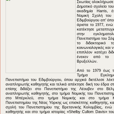
Σκωτίας ολοκλήρωσε 
Δημοτικό σχολείο το
ακαδημία Harris, έ
Νομική Σχολή του 
Εδιμβούργου απ’ όπο
άριστα το 1977, ενώ
κατέκτησε μεταπτυχ
στην εγκληματ
Πανεπιστήμιο του Σέφ
το διδακτορικό τ
κοινωνιολογικές και 
επιπλέον κατέχει διδ
ένεκεν από το Π
Βρυξελλών.
Από το 1979 έως τ
Τμήμα Εγκλημ
Πανεπιστήμιο του Εδιμβούργου, όπου αρχικά διετέλεσε λέκτ
αναπληρωτής καθηγητής και τελικά απέκτησε δική του έδρα στ
επίσης διδάξει στο Πανεπιστήμιο της Λέουβεν στο Βέλ
αναπληρωτής καθηγητής, στο τμήμα Νομικής του Πανεπιστημ
στο Μπέρκλεϋ, στο τμήμα Νομικής και στο τμήμα Κο
Πανεπιστημίου της Νέας Υόρκης ως επισκέπτης καθηγητής, κ
σχολή του Πανεπιστημίου της Βρετανικής Κολομβίας, ενώ
καθηγητής και στο τμήμα ιστορίας «Shelby Cullom Davis» το