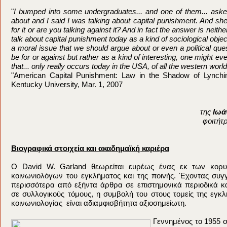
"
I bumped into some undergraduates... and one of them... aske
about and I said I was talking about capital punishment. And she
for it or are you talking against it? And in fact the answer is neithe
talk about capital punishment today as a kind of sociological objec
a moral issue that we should argue about or even a political que
be for or against but rather as a kind of interesting, one might eve
that... only really occurs today in the USA, of all the western world
"American Capital Punishment: Law in the Shadow of Lynchin
Kentucky University, Mar. 1, 2007
της
Ιωά
φοιτήτ
Βιογραφικά στοιχεία και ακαδημαϊκή καριέρα
O David W. Garland θεωρείται ευρέως ένας εκ των κορ
κοινωνιολόγων του εγκλήματος και της ποινής. Έχοντας συγ
περισσότερα από εξήντα άρθρα σε επιστημονικά περιοδικά κ
σε συλλογικούς τόμους, η συμβολή του στους τομείς της εγκλ
κοινωνιολογίας είναι αδιαμφισβήτητα αξιοσημείωτη.
Γεννημένος το 1955 σ