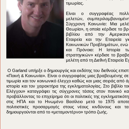
τιμωρίας.
Είναι ο συγγραφέας πολ
μελετών, συμπεριλαμβανομέν
Σύγχρονη Κοινωνία: Μια μελέ
Θεωρία», η οποία κέρδισε το βρ
βιβλίου από την Αμερικανι
Εταιρεία και την Εταιρεία 
Κοινωνικών Προβλημάτων, ενώ η
και Πρόνοια: Η Ιστορία τ
στρατηγικών» κέρδισε το βραβε
μελέτη από τη Διεθνή Εταιρεία
Ο Garland υπήρξε ο δημιουργός και εκδότης του διεθνούς επισ
«Ποινή & Κοινωνία». Είναι ο συγγραφέας μιας βραβευμένης σει
τιμωρία και τον κοινωνικό έλεγχο καθώς και μιας σειράς από 
ιστορία και τον χαρακτήρα της εγκληματολογίας. Στο βιβλίο τ
Ελέγχου» καταγράφει τις σύγχρονες τάσεις στον ποινικό κα
προβάλλοντας το επιχείρημα ότι οι πολιτικές της εγκληματικό
στις ΗΠΑ και το Ηνωμένο Βασίλειο μετά το 1975 αποτελ
πολιτιστικές προσαρμογές στους νέους κινδύνους και 
δημιουργούνται από το «μεταμοντέρνο» τρόπο ζωής.