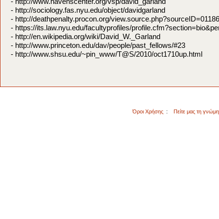
- http://www.havenscenter.org/vsp/david_garland
- http://sociology.fas.nyu.edu/object/davidgarland
- http://deathpenalty.procon.org/view.source.php?sourceID=0118
- https://its.law.nyu.edu/facultyprofiles/profile.cfm?section=bio
- http://en.wikipedia.org/wiki/David_W._Garland
- http://www.princeton.edu/dav/people/past_fellows/#23
- http://www.shsu.edu/~pin_www/T@S/2010/oct1710up.html
Όροι Χρήσης
:
Πείτε μας τη γνώμ