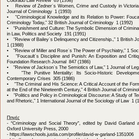
Colorado Law Review 69 (1998)
• Review of Zedner΄s Women, Crime and Custody in Victorian 
Journal of Criminology 1 (1993)
• "Criminological Knowledge and its Relation to Power: Fouc
Criminology Today," 32 British Journal of Criminology 1 (1992)
• "Punishment and Culture: The Symbolic Dimension of Criminal 
in Law, Politics and Society 191 (1991)
• "Review of Bailey΄s Delinquency and Citizenship.," 1 British J
1 (1988)
• "Review of Miller and Rose΄s The Power of Psychiatry," 1 Soc
• "Foucault΄s Discipline and Punish: An Exposition and Criti
Foundation Research Journal 847 (1986)
• "Review of Jackson΄s The Semiotics of Law," 1 Journal of Leg
• "The Punitive Mentality: Its Socio-Historic Developme
Contemporary Crises 305 (1986)
• "The Criminal and His Science: A Critical Account of the Form
at the End of the Nineteenth Century," 4 British Journal of Crimin
• "Politics and Policy in Criminological Discourse: A Study of 
and Rhetoric," 1 International Journal of the Sociology of Law 1 (
Πηγές
- “Criminology and Social Theory”, edited by David Garland 
Oxford University Press, 2000
- https://lawschools.justia.com/profile/david-w-garland-1351006