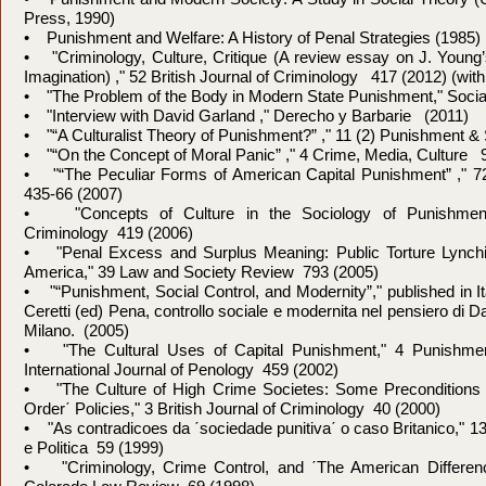
Press, 1990)
• Punishment and Welfare: A History of Penal Strategies (1985)
• "Criminology, Culture, Critique (A review essay on J. Young’
Imagination) ," 52 British Journal of Criminology 417 (2012) (wit
• "The Problem of the Body in Modern State Punishment," Soci
• "Interview with David Garland ," Derecho y Barbarie (2011)
• "“A Culturalist Theory of Punishment?” ," 11 (2) Punishment &
• "“On the Concept of Moral Panic” ," 4 Crime, Media, Culture 
• "“The Peculiar Forms of American Capital Punishment” ," 7
435-66 (2007)
• "Concepts of Culture in the Sociology of Punishment,
Criminology 419 (2006)
• "Penal Excess and Surplus Meaning: Public Torture Lynchi
America," 39 Law and Society Review 793 (2005)
• "“Punishment, Social Control, and Modernity”," published in Ital
Ceretti (ed) Pena, controllo sociale e modernita nel pensiero di D
Milano. (2005)
• "The Cultural Uses of Capital Punishment," 4 Punishmen
International Journal of Penology 459 (2002)
• "The Culture of High Crime Societes: Some Preconditions
Order΄ Policies," 3 British Journal of Criminology 40 (2000)
• "As contradicoes da ΄sociedade punitiva΄ o caso Britanico," 1
e Politica 59 (1999)
• "Criminology, Crime Control, and ΄The American Difference