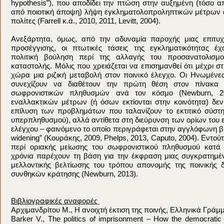
hypothesis”), που αποδίδει την πτώση στην αυξημένη (τόσο α
από ποιοτική άποψη) λήψη εγκληματολοπροληπτικών μέτρων α
πολίτες (Farrell κ.ά., 2010, 2011, Levitt, 2004).
Ανεξάρτητα, όμως, από την αδυναμία παροχής μιας επιτυχη
προσέγγισης, οι πτωτικές τάσεις της εγκληματικότητας έ
πολιτική βούληση περί της αλλαγής του προσανατολισμ
καταστολής. Μόλις που χρειάζεται να επισημανθεί ότι μέχρι στ
χώρα μια ριζική μεταβολή στον ποινικό έλεγχο. Οι Ηνωμένες
συνεχίζουν να διαθέτουν την πρώτη θέση στον πίνακα
σωφρονιστικών πληθυσμών ανά τον κόσμο (Newburn, 2
εναλλακτικών μέτρων (ή όσων εκτίονται στην κοινότητα) δεν
επίλυση των προβλημάτων που ταλανίζουν το εκτιτικό σύστ
υπερπληθυσμού), αλλά αντίθετα στη διεύρυνση των ορίων του 
ελέγχου – φαινόμενο το οποίο περιγράφεται στην αγγλόφωνη βι
widening” (Κουράκης, 2009, Phelps, 2013, Caputo, 2004). Εντούτ
περί οριακής μείωσης του σωφρονιστικού πληθυσμού κατά 
χρόνια παρέχουν τη βάση για την έκφραση μιας συγκρατημέν
μελλοντικής βελτίωσης του τρόπου απονομής της ποινικής δ
συνθηκών κράτησης (Newburn, 2013).
Βιβλιογραφικές αναφορές
Αρχιμανδρίτου Μ., Η ανοιχτή έκτιση της ποινής, Ελληνικά Γράμ
Barker V., The politics of imprisonment – How the democrati