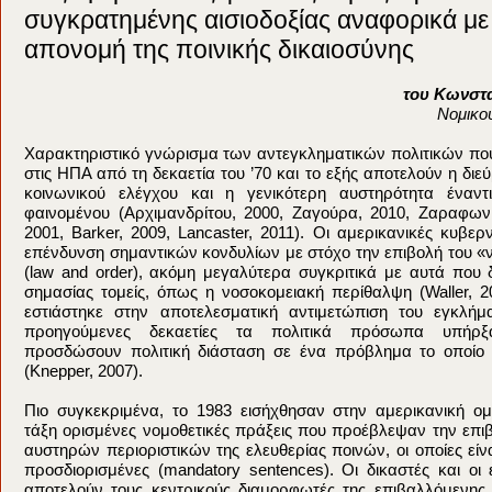
συγκρατημένης αισιοδοξίας αναφορικά με
απονομή της ποινικής δικαιοσύνης
του Κωνστα
Νομικο
Χαρακτηριστικό γνώρισμα των αντεγκληματικών πολιτικών πο
στις ΗΠΑ από τη δεκαετία του ’70 και το εξής αποτελούν η δι
κοινωνικού ελέγχου και η γενικότερη αυστηρότητα έναντ
φαινομένου (Αρχιμανδρίτου, 2000, Ζαγούρα, 2010, Ζαραφωνί
2001, Barker, 2009, Lancaster, 2011). Οι αμερικανικές κυβερ
επένδυνση σημαντικών κονδυλίων με στόχο την επιβολή του «ν
(law and order), ακόμη μεγαλύτερα συγκριτικά με αυτά που 
σημασίας τομείς, όπως η νοσοκομειακή περίθαλψη (Waller, 2
εστιάστηκε στην αποτελεσματική αντιμετώπιση του εγκλήμ
προηγούμενες δεκαετίες τα πολιτικά πρόσωπα υπήρ
προσδώσουν πολιτική διάσταση σε ένα πρόβλημα το οποίο
(Knepper, 2007).
Πιο συγκεκριμένα, το 1983 εισήχθησαν στην αμερικανική ο
τάξη ορισμένες νομοθετικές πράξεις που προέβλεψαν την επ
αυστηρών περιοριστικών της ελευθερίας ποινών, οι οποίες εί
προσδιορισμένες (mandatory sentences). Οι δικαστές και ο
αποτελούν τους κεντρικούς διαμορφωτές της επιβαλλόμενης 