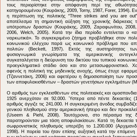
τους περιορίστηκε στην απόφανση περί της αθωότητα
κατηγορουμένου (Κουράκης, 2009, Torny, 1987, Forer, 1994). Ενδ
η περίπτωση της πολιτικής “Three strikes and you are ou
αποτέλεσμα τη σημαντική αύξηση της χρονικής διάρκειας 
υπότροπων δραστών (Κουράκης, 2009, Ζαραφωνίτου, 2008,
2006, Welch, 2005). Κατά την ίδια περίοδο εντείνεται ο «
ναρκωτικά». Το συγκεκριμένο ζήτημα προβλήθηκε στον πολι
κοινωνικού ελέγχου παρά ως κοινωνικό πρόβλημα που απε
πολιτών (Beckett, 1997). Εκτός της αυστηρότητας τ
φυσιογνωμικά γνωρίσματα της αμερικανικής αντεγκλημ
συγκαταλέγεται η διεύρυνση του δικτύου του τυπικού κοινωνικ
προεγκληματικό στάδιο όσο και στο μετασωφρονιστικό. Χαρ
αφενός η πολιτική της μηδενικής ανοχής, όπως έτυχε εφαρμ
(Τζαννετάκη, 2006) και αφετέρου η δημοσιοποίηση των πρ
των αποφυλακισθέντων – δραστών γενετήσιων εγκλημάτων (Μ
Ο αριθμός των εγκλεισθέντων στις πολιτειακές και ομοσπονδια
1925 ανερχόταν σε 92.000. Ύστερα από πέντε δεκαετίες (19
αριθμός άγγιζε τις 241.000. Η συγκεκριμένη άνοδος συμβαδίζε
γενικού πληθυσμού στην αμερικανική ήπειρο και δεν προκαλεί
(Useem & Piehl, 2008). Ταυτόχρονα, στο πέρασμα της δ
παρατηρούνταν μια τάση αποφυλακίσεων. Κατά τη δεκαετία τ
σωφρονιστικός πληθυσμός υπερέβη το 1.200.000 (Αρχιμανδρί
1998). Η πορεία του ήταν επίσης αυξητική κατά την επόμενη 
των τελούντων υπό κράτηση προσώπων συνολικά ξεπερνούσε τ