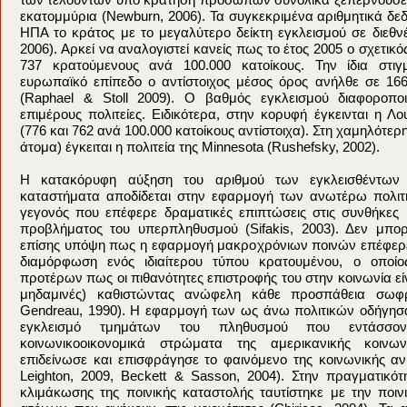
εκατομμύρια (Newburn, 2006). Τα συγκεκριμένα αριθμητικά δεδ
ΗΠΑ το κράτος με το μεγαλύτερο δείκτη εγκλεισμού σε διεθνέ
2006). Αρκεί να αναλογιστεί κανείς πως το έτος 2005 ο σχετικός
737 κρατούμενους ανά 100.000 κατοίκους. Την ίδια στιγ
ευρωπαϊκό επίπεδο ο αντίστοιχος μέσος όρος ανήλθε σε 166
(Raphael & Stoll 2009). Ο βαθμός εγκλεισμού διαφοροποι
επιμέρους πολιτείες. Ειδικότερα, στην κορυφή έγκεινται η Λο
(776 και 762 ανά 100.000 κατοίκους αντίστοιχα). Στη χαμηλότερη
άτομα) έγκειται η πολιτεία της Minnesota (Rushefsky, 2002).
Η κατακόρυφη αύξηση του αριθμού των εγκλεισθέντων 
καταστήματα αποδίδεται στην εφαρμογή των ανωτέρω πολιτικ
γεγονός που επέφερε δραματικές επιπτώσεις στις συνθήκες
προβλήματος του υπερπληθυσμού (Sifakis, 2003). Δεν μπο
επίσης υπόψη πως η εφαρμογή μακροχρόνιων ποινών επέφερ
διαμόρφωση ενός ιδιαίτερου τύπου κρατουμένου, ο οποίο
προτέρων πως οι πιθανότητες επιστροφής του στην κοινωνία είν
μηδαμινές) καθιστώντας ανώφελη κάθε προσπάθεια σωφ
Gendreau, 1990). Η εφαρμογή των ως άνω πολιτικών οδήγησ
εγκλεισμό τμημάτων του πληθυσμού που εντάσσο
κοινωνικοοικονομικά στρώματα της αμερικανικής κοινω
επιδείνωσε και επισφράγησε το φαινόμενο της κοινωνικής α
Leighton, 2009, Beckett & Sasson, 2004). Στην πραγματικότ
κλιμάκωσης της ποινικής καταστολής ταυτίστηκε με την ποιν