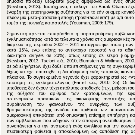
δημόσια παιδεία) θεωρείται χωρίς αμφιβολία ως ένας σημ
(Newburn, 2013). Ταυτόχρονα, η εκλογή του Barak Obama έχε
έναρξη της επιστημονικής συζήτησης για το εάν οι αμερικανικέ
πλέον μια μετα-ρατσιστική εποχή (“post-racial era”) με ό,τι αυτ
τομέα της ποινικής καταστολής (Yousman, 2009: 179).
Σημαντική κρίνεται επιπρόσθετα η παρατηρούμενη άμβλυνσ
εγκληματικότητας κατά τα τελευταία χρόνια στις αμερικανικές πολ
διάρκεια της περιόδου 2002 – 2011 καταγράφηκε πτώση των
κατά 15%, ενώ επίσης το αντίστοιχο ποσοστό για τα αδικ
ιδιοκτησία ανήλθε σε 20%), όπως επίσης σε έτερα βιομη
(Newburn, 2013, Τseloni κ.ά., 2010, Blumstein & Wallman, 2000,
σειρά εξηγήσεων έχει δοθεί από επιστήμονες για τη συγκεκριμ
δίχως να έχει επιτευχθεί η διαμόρφωση ενός επαρκώς ικανοπ
πλαισίου. Το συγκεκριμένο γεγονός έχει χαρακτηριστεί ως «ντ
επιστήμη της εγκληματολογίας (Farrell κ.ά., 2010: 25). Οι δ
υποθέσεις δεν έχουν τύχει απόλυτης αποδοχής (π.χ. μείωση του
της αύξησης του αριθμού των κρατουμένων, της εφ
αστυνομικών πρακτικών, της οικονομικής ανάπτυξης π
συρρίκνωση του φαινομένου της ανεργίας, των αυξ
θρσηκευτικότητας, της ανόδου του αριθμού των μεταναστών
αμερικανική επικράτεια υπό σημαντική επίσημη επιτήρηση κα
των αμβλώσεων που οδηγούν στην αποφυγή ανεπιθύμητων το
συνεπάγεται για την ανατροφή ενός ανηλίκου και την κοινωνι
πειστικότερη φαίνεται η αποκαλούμενη ως «υπόθεση της ασφ