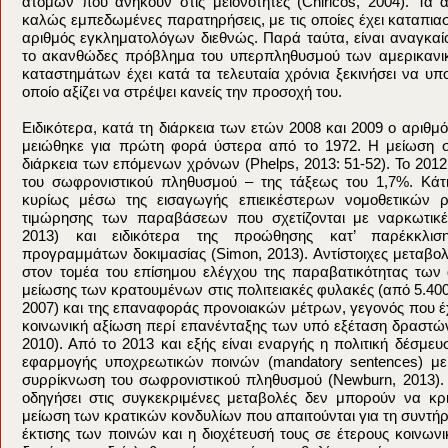
ατόμων που ανήκουν στις μειονότητες (Chiricos, 2004). Τα
καλώς εμπεδωμένες παρατηρήσεις, με τις οποίες έχει καταπιασ
αριθμός εγκληματολόγων διεθνώς. Παρά ταύτα, είναι αναγκαίο
το ακανθώδες πρόβλημα του υπερπληθυσμού των αμερικανι
καταστημάτων έχει κατά τα τελευταία χρόνια ξεκινήσει να υπ
οποίο αξίζει να στρέψει κανείς την προσοχή του.
Ειδικότερα, κατά τη διάρκεια των ετών 2008 και 2009 ο αριθ
μειώθηκε για πρώτη φορά ύστερα από το 1972. Η μείωση σ
διάρκεια των επόμενων χρόνων (Phelps, 2013: 51-52). Το 201
του σωφρονιστικού πληθυσμού – της τάξεως του 1,7%. Κάτι 
κυρίως μέσω της εισαγωγής επιεικέστερων νομοθετικών ρ
τιμώρησης των παραβάσεων που σχετίζονται με ναρκωτικέ
2013) και ειδικότερα της προώθησης κατ’ παρέκκλιση
προγραμμάτων δοκιμασίας (Simon, 2013). Αντίστοιχες μεταβολ
στον τομέα του επίσημου ελέγχου της παραβατικότητας των
μείωσης των κρατουμένων στις πολιτειακές φυλακές (από 5.400
2007) και της επαναφοράς προνοιακών μέτρων, γεγονός που έχ
κοινωνική αξίωση περί επανένταξης των υπό εξέταση δραστώ
2010). Από το 2013 και εξής είναι εναργής η πολιτική δέσμευ
εφαρμογής υποχρεωτικών ποινών (mandatory sentences) μ
συρρίκνωση του σωφρονιστικού πληθυσμού (Newburn, 2013). 
οδηγήσει στις συγκεκριμένες μεταβολές δεν μπορούν να κρ
μείωση των κρατικών κονδυλίων που απαιτούνται για τη συντή
έκτισης των ποινών και η διοχέτευσή τους σε έτερους κοινωνι