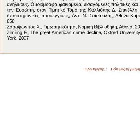
ανηλίκους. Ομοιόμορφα φαινόμενα, εισαγόμενες πολιτικές και 
την Ευρώπη, στον Τιμητικό Τόμο της Καλλιόπης Δ. Σπινέλλη
διεπιστημονικές προσεγγίσεις, Αντ. Ν. Σάκκουλας, Αθήνα-Κομο
858
Ζαραφωνίτου Χ., Τιμωρητικότητα, Νομική Βιβλιοθήκη, Αθήνα, 2
Zimring F., The great American crime decline, Oxford Universi
York, 2007
Όροι Χρήσης
:
Πείτε μας τη γνώμ