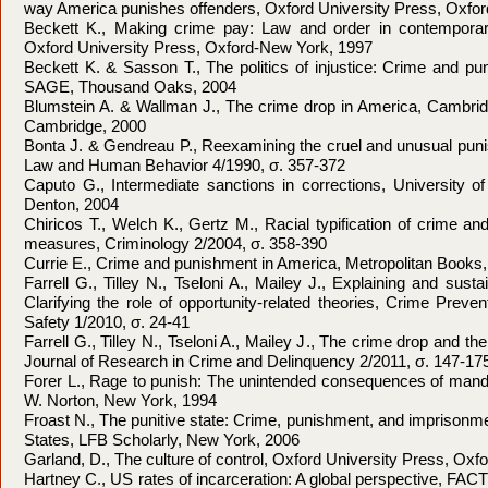
way America punishes offenders, Oxford University Press, Oxfo
Beckett K., Making crime pay: Law and order in contemporary
Oxford University Press, Oxford-New York, 1997
Beckett K. & Sasson T., The politics of injustice: Crime and pu
SAGE, Thousand Oaks, 2004
Blumstein A. & Wallman J., The crime drop in America, Cambrid
Cambridge, 2000
Bonta J. & Gendreau P., Reexamining the cruel and unusual punis
Law and Human Behavior 4/1990, σ. 357-372
Caputo G., Intermediate sanctions in corrections, University o
Denton, 2004
Chiricos T., Welch K., Gertz M., Racial typification of crime and
measures, Criminology 2/2004, σ. 358-390
Currie E., Crime and punishment in America, Metropolitan Books
Farrell G., Tilley N., Tseloni A., Mailey J., Explaining and susta
Clarifying the role of opportunity-related theories, Crime Prev
Safety 1/2010, σ. 24-41
Farrell G., Tilley N., Tseloni A., Mailey J., The crime drop and th
Journal of Research in Crime and Delinquency 2/2011, σ. 147-17
Forer L., Rage to punish: The unintended consequences of mand
W. Norton, New York, 1994
Froast N., The punitive state: Crime, punishment, and imprisonm
States, LFB Scholarly, New York, 2006
Garland, D., The culture of control, Oxford University Press, Ox
Hartney C., US rates of incarceration: A global perspective, F