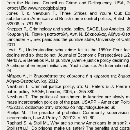
from the National Council on Crime and Delinquency, USA, 2
ιστοσελίδα www.nccdglobal.org
Jones T. & Newburn T., Three Strikes and You’re Out: Ex
substance in American and British crime control politics, British 
5/2006, σ. 781-802
Knepper P., Criminology and social policy, SAGE, Los Angeles, 2
Κουράκη Ν., Ποινική καταστολή, Αντ. Ν. Σάκκουλας, Αθήνα-Θε
Lancaster R., Sex panic and the punitive state, University of Cali
2011
Levitt S., Understanding why crime fell in the 1990s: Four fact
decline and six that do not, Journal of Economic Perspectives 1/2
Merlo A. & Benekos P., Is punitive juvenile justice policy declining
A critique of emergent initiatives, Youth Justice: An International
24
Μήτρου Λ., Η δημοσιότητα της κύρωσης ή η κύρωση της δημοσ
Αθήνα-Θεσσαλονίκη, 2012
Newburn T., Criminal justice policy, στο G. Peters & J. Pierre 
public policy, SAGE, London, 2006, σ. 365-380
Newburn T., The politics of punishment in America are slowly 
mass incarceration policies of the past, USAPP – American Polit
4/9/2013, διαθέσιμο στην ιστοσελίδα http://blogs.lse.ac.uk
Phelps M., The paradox of probation: Community supervision
incarceration, Law & Policy 1-2/2013, σ. 51–80
Raphael S. & Stoll M., Why are so many Americans in prison?,
Stoll (επιμ.), Do prisons make us safer? The benefits and costs