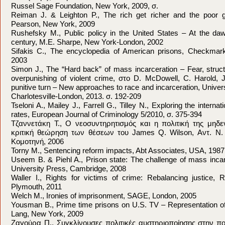
Russel Sage Foundation, New York, 2009, σ.
Reiman J. & Leighton P., The rich get richer and the poor g
Pearson, New York, 2009
Rushefsky M., Public policy in the United States – At the dawn
century, M.E. Sharpe, New York-London, 2002
Sifakis C., The encyclopedia of American prisons, Checkma
2003
Simon J., The “Hard back” of mass incarceration – Fear, struct
overpunishing of violent crime, στο D. McDowell, C. Harold, J.
punitive turn – New approaches to race and incarceration, Universi
Charlotesville-London, 2013. σ. 192-209
Tseloni A., Mailey J., Farrell G., Tilley N., Exploring the internat
rates, European Journal of Criminology 5/2010, σ. 375-394
Τζαννετάκη Τ., Ο νεοσυντηρητισμός και η πολιτική της μηδ
κριτική θεώρηση των θέσεων του James Q. Wilson, Αντ. Ν.
Κομοτηνή, 2006
Torny M., Sentencing reform impacts, Abt Associates, USA, 1987
Useem B. & Piehl A., Prison state: The challenge of mass inca
University Press, Cambridge, 2008
Waller I., Rights for victims of crime: Rebalancing justice, R
Plymouth, 2011
Welch M., Ironies of imprisonment, SAGE, London, 2005
Yousman B., Prime time prisons on U.S. TV – Representation of 
Lang, New York, 2009
Ζαγούρα Π., Συγκλίνουσες πολιτικές αυστηριοποίησης στην ποι