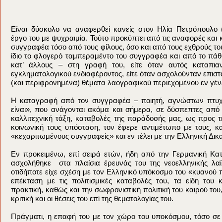
Είναι δύσκολο να αναφερθεί κανείς στον Ηλία Πετρόπουλο (
έργο του με ψυχραιμία. Τούτο προκύπτει από τις αναφορές και κ
συγγραφέα τόσο από τους φίλους, όσο και από τους εχθρούς το
ίδιο το φλογερό ταμπεραμέντο του συγγραφέα και από το πάθ
κατ’ άλλους – στη γραφή του, είτε όταν αυτός καταπια
εγκληματολογικού ενδιαφέροντος, είτε όταν ασχολούνταν επι
(και περιφρονημένα) θέματα λαογραφικού περιεχομένου εν γένε
Η καταγραφή από τον συγγραφέα – ποιητή, αγνώστων πτυχ
είναι», που ανάγονται ακόμα και σήμερα, σε δύσπεπτες από
καλλιτεχνική τάξη, καταβολές της παράδοσής μας, ως προς τ
κοινωνική τους υπόσταση, τον έφερε αντιμέτωπο με τους, κ
«κεχαριτωμένους συγγραφείς» και εν τέλει με την Ελληνική Δικ
Εν προκειμένω, επί σειρά ετών, ήδη από την Γερμανική Κα
ασχολήθηκε στα πλαίσια έρευνάς του της νεοελληνικής λα
οτιδήποτε είχε σχέση με τον Ελληνικό υπόκοσμο του «κυανού π
επέκταση με τις πολιτισμικές καταβολές του, τα είδη του 
πρακτική, καθώς και την σωφρονιστική πολιτική του καιρού του
κριτική και οι θέσεις του επί της θεματολογίας του.
Πράγματι, η επαφή του με τον χώρο του υποκόσμου, τόσο σε