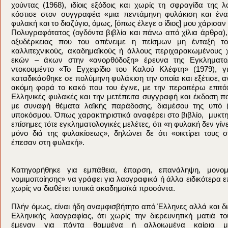
χούντας (1968), ιδίοις εξόδοις και χωρίς τη σφραγίδα της λ
κόστισε στον συγγραφέα «μια πεντάμηνη φυλάκιση και ένα
φυλακή και το διαζύγιο, όμως, [όπως έλεγε ο ίδιος] μου χάρισαν
Πολυγραφότατος (ογδόντα βιβλία και πάνω από χίλια άρθρα),
οξυδέρκειας που του απένειμε η πείσμων μη ένταξή το
καλλιτεχνικούς, ακαδημαϊκούς ή άλλους περιχαρακωμένους
εκών – άκων στην «ανορθόδοξη» έρευνα της Εγκληματολ
ντοκουμέντο «Το Εγχειρίδιο του Καλού Κλέφτη» (1979), γ
καταδικάσθηκε σε πολύμηνη φυλάκιση την οποία και εξέτισε, α
ακόμη φορά το κακό που του έγινε, με την περαιτέρω επιτό
Ελληνικές φυλακές και την μετέπειτα συγγραφή και έκδοση 
με συναφή θέματα λαϊκής παράδοσης, διαμέσου της υπό (
υποκόσμου. Όπως χαρακτηριστικά αναφέρει στο βιβλίο, μυκτη
επίσημες τότε εγκληματολογικές μελέτες, ότι «η φυλακή δεν γί
μόνο διά της φυλακίσεως», δηλώνει δε ότι «οικτίρει τους 
έπεσαν στη φυλακή».
Κατηγορήθηκε για εμπάθεια, έπαρση, επανάληψη, μονομ
νομιμοποίησης» να γράφει για λαογραφικά ή άλλα ειδικότερα ε
χωρίς να διαθέτει τυπικά ακαδημαϊκά προσόντα.
Πλήν όμως, είναι ήδη αναμφισβήτητο από Έλληνες αλλά και διε
Ελληνικής λαογραφίας, ότι χωρίς την διερευνητική ματιά τ
έμεναν για πάντα θαμμένα ή αλλοιωμένα καίρια μι