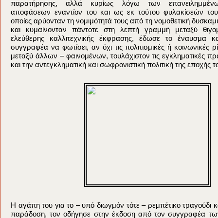
παρατήρησης, αλλά κυρίως λόγω των επανειλημμένω
αποφάσεων εναντίον του και ως εκ τούτου φυλακίσεών του, 
οποίες αρύονταν τη νομιμότητά τους από τη νομοθετική δυσκαμ
και κυμαίνονταν πάντοτε στη λεπτή γραμμή μεταξύ θιγ
ελεύθερης καλλιτεχνικής έκφρασης, έδωσε το έναυσμα κ
συγγραφέα να φωτίσει, αν όχι τις πολιτισμικές ή κοινωνικές 
μεταξύ άλλων – φαινομένων, τουλάχιστον τις εγκληματικές πρ
και την αντεγκληματική και σωφρονιστική πολιτική της εποχής τ
Η αγάπη του για το – υπό διωγμόν τότε – ρεμπέτικο τραγούδι κα
παράδοση, τον οδήγησε στην έκδοση από τον συγγραφέα τω