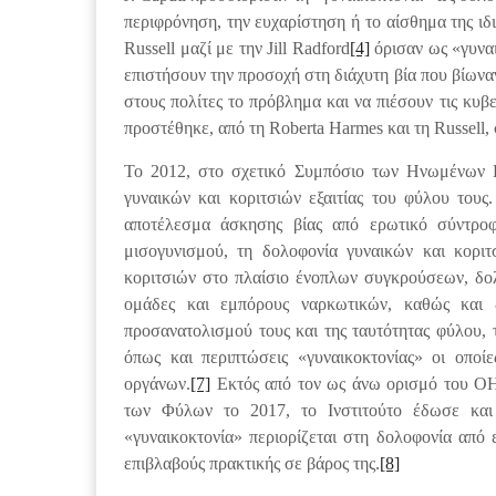
περιφρόνηση, την ευχαρίστηση ή το αίσθημα της ιδι
Russell μαζί με την Jill Radford
[4]
όρισαν ως «γυναι
επιστήσουν την προσοχή στη διάχυτη βία που βίωναν
στους πολίτες το πρόβλημα και να πιέσουν τις κυ
προστέθηκε, από τη Roberta Harmes και τη Russell
Το 2012, στο σχετικό Συμπόσιο των Ηνωμένων Εθ
γυναικών και κοριτσιών εξαιτίας του φύλου του
αποτέλεσμα άσκησης βίας από ερωτικό σύντροφ
μισογυνισμού, τη δολοφονία γυναικών και κοριτ
κοριτσιών στο πλαίσιο ένοπλων συγκρούσεων, δο
ομάδες και εμπόρους ναρκωτικών, καθώς και δ
προσανατολισμού τους και της ταυτότητας φύλου, 
όπως και περιπτώσεις «γυναικοκτονίας» οι οποί
οργάνων.
[7]
Εκτός από τον ως άνω ορισμό του ΟΗΕ
των Φύλων το 2017, το Ινστιτούτο έδωσε και
«γυναικοκτονία» περιορίζεται στη δολοφονία από
επιβλαβούς πρακτικής σε βάρος της.
[8]