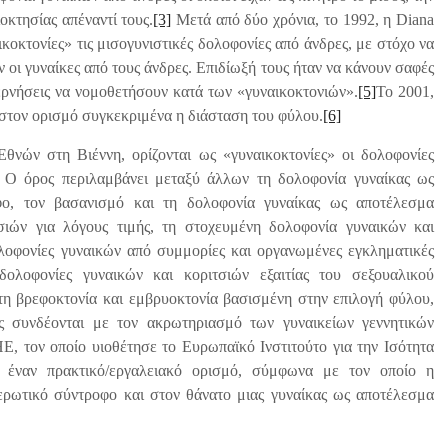
οκτησίας απέναντί τους.
[3]
Μετά από δύο χρόνια, το 1992, η Diana
κοκτονίες» τις μισογυνιστικές δολοφονίες από άνδρες, με στόχο να
 οι γυναίκες από τους άνδρες. Επιδίωξή τους ήταν να κάνουν σαφές
βερνήσεις να νομοθετήσουν κατά των «γυναικοκτονιών».
[5]
Το 2001,
, στον ορισμό συγκεκριμένα η διάσταση του φύλου.
[6]
νών στη Βιέννη, ορίζονται ως «γυναικοκτονίες» οι δολοφονίες
ς. Ο όρος περιλαμβάνει μεταξύ άλλων τη δολοφονία γυναίκας ως
ο, τον βασανισμό και τη δολοφονία γυναίκας ως αποτέλεσμα
σιών για λόγους τιμής, τη στοχευμένη δολοφονία γυναικών και
λοφονίες γυναικών από συμμορίες και οργανωμένες εγκληματικές
ολοφονίες γυναικών και κοριτσιών εξαιτίας του σεξουαλικού
τη βρεφοκτονία και εμβρυοκτονία βασισμένη στην επιλογή φύλου,
ες συνδέονται με τον ακρωτηριασμό των γυναικείων γεννητικών
, τον οποίο υιοθέτησε το Ευρωπαϊκό Ινστιτούτο για την Ισότητα
 έναν πρακτικό/εργαλειακό ορισμό, σύμφωνα με τον οποίο η
 ερωτικό σύντροφο και στον θάνατο μιας γυναίκας ως αποτέλεσμα