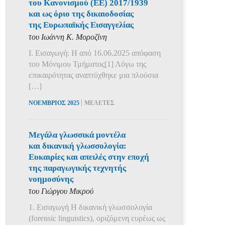
του Κανονισμού (ΕΕ) 2017/1939
και ως όριο της δικαιοδοσίας
της Ευρωπαϊκής Εισαγγελίας
του Ιωάννη Κ. Μοροζίνη
Ι. Εισαγωγή: Η από 16.06.2025 απόφαση
του Μόνιμου Τμήματος[1] Λόγω της
επικαιρότητας αναπτύχθηκε μια πλούσια
[…]
|
ΝΟΕΜΒΡΙΟΣ 2025
ΜΕΛΕΤΕΣ
Μεγάλα γλωσσικά μοντέλα
και δικανική γλωσσολογία:
Ευκαιρίες και απειλές στην εποχή
της παραγωγικής τεχνητής
νοημοσύνης
του Γιώργου Μικρού
1. Εισαγωγή Η δικανική γλωσσολογία
(forensic linguistics), οριζόμενη ευρέως ως