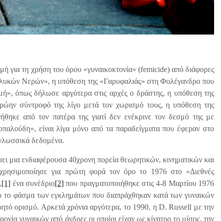
 για τη χρήση του όρου «γυναικοκτονία» (femicide) από διάφορες
Γλυκών Νερών», η υπόθεση της «Γαρυφαλιάς» στη Φολέγανδρο που
μή», όπως δήλωσε αργότερα στις αρχές ο δράστης, η υπόθεση της
ώην σύντροφό της λίγο μετά τον χωρισμό τους, η υπόθεση της
θηκε από τον πατέρα της γιατί δεν ενέκρινε τον δεσμό της με
παλούδη», είναι λίγα μόνο από τα παραδείγματα που έφεραν στο
 γλωσσικά δεδομένα.
ψει μια ενδιαφέρουσα 40χρονη πορεία θεωρητικών, κινηματικών και
 χρησιμοποίησε για πρώτη φορά τον όρο το 1976 στο «Διεθνές
,
[1]
ένα συνέδριο
[2]
που πραγματοποιήθηκε στις 4-8 Μαρτίου 1976
λο το φάσμα των εγκλημάτων που διαπράχθηκαν κατά των γυναικών
ητό ορισμό. Αρκετά χρόνια αργότερα, το 1990, η D. Russell με την
ονία γυναικών από άνδρες οι οποίοι είχαν ως κίνητρο το μίσος, την