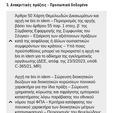
3. Ανακριτικές πράξεις - Προσωπικά δεδομένα
Άρθρο 50 Χάρτη Θεμελιωδών Δικαιωμάτων και
αρχή ne bis in idem – Περιορισμός της αρχής
βάσει του άρθρου 55 παρ. 1 στοιχ. β΄ της
Σύμβασης Εφαρμογής της Συμφωνίας του
Σένγκεν – Εξαίρεση των αξιόποινων πράξεων
κατά της ασφάλειας ή άλλων ουσιαστικών
συμφερόντων του κράτους – Υπό ποιες
προϋποθέσεις μπορεί να περιοριστεί η αρχή ne
bis in idem για το αδίκημα της εγκληματικής
οργάνωσης (ΔΕΕ, απόφ. της 23/3/2023, υπόθ.
C-365/21, MR)
Αρχή ne bis in idem – Σώρευση διοικητικών
διώξεων και διοικητικών κυρώσεων ποινικού
χαρακτήρα για την ίδια πράξη – Σώρευση
χρηματικής κύρωσης και σφράγισης εμπορικού
καταστήματος λόγω παράβασης του εθνικού
νόμου περί ΦΠΑ – Κριτήρια κατάφασης του
ποινικού χαρακτήρα των διοικητικών μέτρων
καταναγκασμού – Περιορισμός του θεμελιώδους