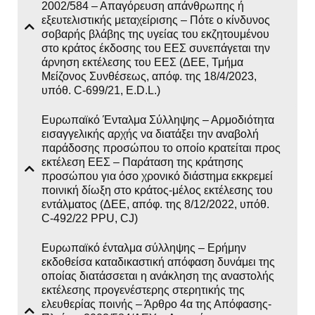
2002/584 – Απαγόρευση απάνθρωπης ή
εξευτελιστικής μεταχείρισης – Πότε ο κίνδυνος
σοβαρής βλάβης της υγείας του εκζητουμένου
στο κράτος έκδοσης του ΕΕΣ συνεπάγεται την
άρνηση εκτέλεσης του ΕΕΣ (ΔΕΕ, Τμήμα
Μείζονος Συνθέσεως, απόφ. της 18/4/2023,
υπόθ. C‑699/21, E.D.L.)
Ευρωπαϊκό Ένταλμα Σύλληψης – Αρμοδιότητα
εισαγγελικής αρχής να διατάξει την αναβολή
παράδοσης προσώπου το οποίο κρατείται προς
εκτέλεση ΕΕΣ – Παράταση της κράτησης
προσώπου για όσο χρονικό διάστημα εκκρεμεί
ποινική δίωξη στο κράτος-μέλος εκτέλεσης του
εντάλματος (ΔΕΕ, απόφ. της 8/12/2022, υπόθ.
C-492/22 PPU, CJ)
Ευρωπαϊκό ένταλμα σύλληψης – Ερήμην
εκδοθείσα καταδικαστική απόφαση δυνάμει της
οποίας διατάσσεται η ανάκληση της αναστολής
εκτέλεσης προγενέστερης στερητικής της
ελευθερίας ποινής – Άρθρο 4α της Απόφασης-