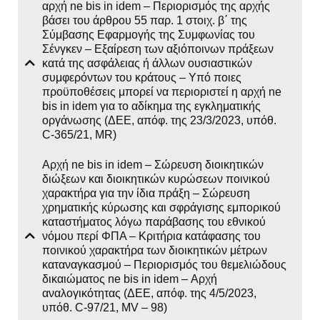
αρχή ne bis in idem – Περιορισμός της αρχής
βάσει του άρθρου 55 παρ. 1 στοιχ. β΄ της
Σύμβασης Εφαρμογής της Συμφωνίας του
Σένγκεν – Εξαίρεση των αξιόποινων πράξεων
κατά της ασφάλειας ή άλλων ουσιαστικών
συμφερόντων του κράτους – Υπό ποιες
προϋποθέσεις μπορεί να περιοριστεί η αρχή ne
bis in idem για το αδίκημα της εγκληματικής
οργάνωσης (ΔΕΕ, απόφ. της 23/3/2023, υπόθ.
C-365/21, MR)
Αρχή ne bis in idem – Σώρευση διοικητικών
διώξεων και διοικητικών κυρώσεων ποινικού
χαρακτήρα για την ίδια πράξη – Σώρευση
χρηματικής κύρωσης και σφράγισης εμπορικού
καταστήματος λόγω παράβασης του εθνικού
νόμου περί ΦΠΑ – Κριτήρια κατάφασης του
ποινικού χαρακτήρα των διοικητικών μέτρων
καταναγκασμού – Περιορισμός του θεμελιώδους
δικαιώματος ne bis in idem – Αρχή
αναλογικότητας (ΔΕΕ, απόφ. της 4/5/2023,
υπόθ. C‑97/21, MV – 98)