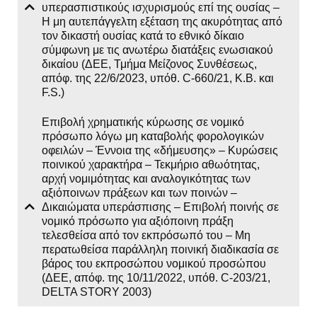
υπερασπιστικούς ισχυρισμούς επί της ουσίας –
Η μη αυτεπάγγελτη εξέταση της ακυρότητας από
τον δικαστή ουσίας κατά το εθνικό δίκαιο
σύμφωνη με τις ανωτέρω διατάξεις ενωσιακού
δικαίου (ΔΕΕ, Τμήμα Μείζονος Συνθέσεως,
απόφ. της 22/6/2023, υπόθ. C-660/21, K.B. και
F.S.)
Επιβολή χρηματικής κύρωσης σε νομικό
πρόσωπο λόγω μη καταβολής φορολογικών
οφειλών – Έννοια της «δήμευσης» – Κυρώσεις
ποινικού χαρακτήρα – Τεκμήριο αθωότητας,
αρχή νομιμότητας και αναλογικότητας των
αξιόποινων πράξεων και των ποινών –
Δικαιώματα υπεράσπισης – Επιβολή ποινής σε
νομικό πρόσωπο για αξιόποινη πράξη
τελεσθείσα από τον εκπρόσωπό του – Μη
περατωθείσα παράλληλη ποινική διαδικασία σε
βάρος του εκπροσώπου νομικού προσώπου
(ΔΕΕ, απόφ. της 10/11/2022, υπόθ. C-203/21,
DELTA STORY 2003)