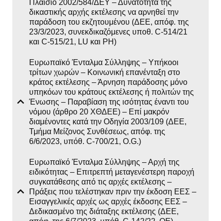
Πλαίσιο 2002/584/ΔΕΥ – Δυνατότητα της
δικαστικής αρχής εκτέλεσης να αρνηθεί την
παράδοση του εκζητουμένου (ΔΕΕ, απόφ. της
23/3/2023, συνεκδικαζόμενες υποθ. C-514/21
και C-515/21, LU και PH)
Eυρωπαϊκό Ένταλμα Σύλληψης – Yπήκοοι
τρίτων χωρών – Κοινωνική επανένταξη στο
κράτος εκτέλεσης – Άρνηση παράδοσης μόνο
υπηκόων του κράτους εκτέλεσης ή πολιτών της
Ένωσης – Παραβίαση της ισότητας έναντι του
νόμου (άρθρο 20 ΧΘΔΕΕ) – Επί μακρόν
διαμένοντες κατά την Οδηγία 2003/109 (ΔΕΕ,
Τμήμα Μείζονος Συνθέσεως, απόφ. της
6/6/2023, υπόθ. C-700/21, O.G.)
Eυρωπαϊκό Ένταλμα Σύλληψης – Αρχή της
ειδικότητας – Επιτρεπτή μεταγενέστερη παροχή
συγκατάθεσης από τις αρχές εκτέλεσης –
Πράξεις που τελέστηκαν πριν την έκδοση ΕΕΣ –
Εισαγγελικές αρχές ως αρχές έκδοσης ΕΕΣ –
Δεδικασμένο της διάταξης εκτέλεσης (ΔΕΕ,