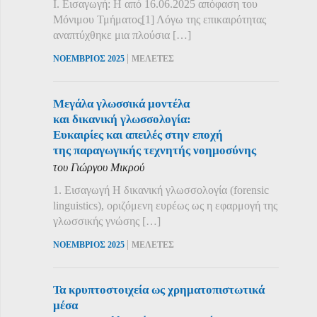
Ι. Εισαγωγή: Η από 16.06.2025 απόφαση του
Μόνιμου Τμήματος[1] Λόγω της επικαιρότητας
αναπτύχθηκε μια πλούσια […]
|
ΝΟΕΜΒΡΙΟΣ 2025
ΜΕΛΕΤΕΣ
Μεγάλα γλωσσικά μοντέλα
και δικανική γλωσσολογία:
Ευκαιρίες και απειλές στην εποχή
της παραγωγικής τεχνητής νοημοσύνης
του Γιώργου Μικρού
1. Εισαγωγή Η δικανική γλωσσολογία (forensic
linguistics), οριζόμενη ευρέως ως η εφαρμογή της
γλωσσικής γνώσης […]
|
ΝΟΕΜΒΡΙΟΣ 2025
ΜΕΛΕΤΕΣ
Τα κρυπτοστοιχεία ως χρηματοπιστωτικά
μέσα