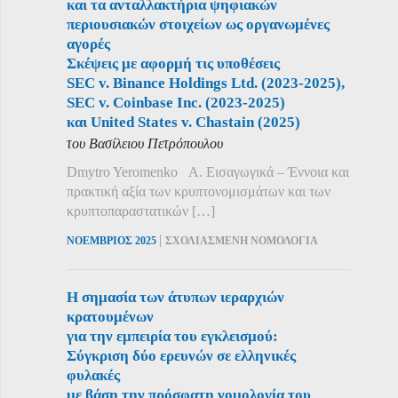
και τα ανταλλακτήρια ψηφιακών
περιουσιακών στοιχείων ως οργανωμένες
αγορές
Σκέψεις με αφορμή τις υποθέσεις
SEC v. Binance Holdings Ltd. (2023-2025),
SEC v. Coinbase Inc. (2023-2025)
και United States v. Chastain (2025)
του Βασίλειου Πετρόπουλου
Dmytro Yeromenko Α. Εισαγωγικά – Έννοια και
πρακτική αξία των κρυπτονομισμάτων και των
κρυπτοπαραστατικών […]
|
ΝΟΕΜΒΡΙΟΣ 2025
ΣΧΟΛΙΑΣΜΕΝΗ ΝΟΜΟΛΟΓΙΑ
Η σημασία των άτυπων ιεραρχιών
κρατουμένων
για την εμπειρία του εγκλεισμού:
Σύγκριση δύο ερευνών σε ελληνικές
φυλακές
με βάση την πρόσφατη νομολογία του