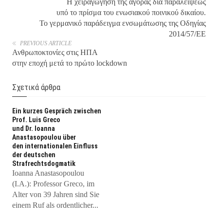
Η χειραγώγηση της αγοράς διά παραλείψεως
υπό το πρίσμα του ενωσιακού ποινικού δικαίου.
Το γερμανικό παράδειγμα ενσωμάτωσης της Οδηγίας
2014/57/ΕΕ
PREVIOUS ARTICLE
Ανθρωποκτονίες στις ΗΠΑ
στην εποχή μετά το πρώτο lockdown
Σχετικά άρθρα
Εin kurzes Gespräch zwischen
Prof. Luis Greco
und Dr. Ioanna
Anastasopoulou über
den internationalen Einfluss
der deutschen
Strafrechtsdogmatik
Ioanna Anastasopoulou
(I.A.): Professor Greco, im
Alter von 39 Jahren sind Sie
einem Ruf als ordentlicher...