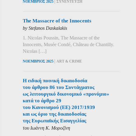
|
ΝΟΕΜΒΡΙΟΣ 2025
ΣΥΝΕΝΤΕΥΞΗ
The Massacre of the Innocents
by Stefanos Daskalakis
1. Nicolas Poussin, The Massacre of the
Innocents, Musée Condé, Château de Chantilly.
Nicolas […]
|
ΝΟΕΜΒΡΙΟΣ 2025
ART & CRIME
Η ειδική ποινική δικαιοδοσία
του άρθρου 86 του Συντάγματος
ως λειτουργικό δικονομικό «προνόμιο»
κατά το άρθρο 29
του Κανονισμού (ΕΕ) 2017/1939
και ως όριο της δικαιοδοσίας
της Ευρωπαϊκής Εισαγγελίας
του Ιωάννη Κ. Μοροζίνη