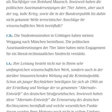
als Nachfolger von Reinhard Maurach. Inwieweit haben die
politischen Auseinandersetzungen der 70er Jahren, aber auch
der sog. kalte Krieg, sowie die in der Bundesrepublik bis dahin
nicht gekannte Welle terroristischer Anschläge ihr
wissenschaftliches Werk beeinflußt?
Die Studentenunruhen in Göttingen haben meinen
C.R.:
Weggang nach München beeinflusst. Die politischen
Auseinandersetzungen der 70er Jahre haben mein Engagement
für ein liberal-rechtsstaatliches Strafrecht verstärkt.
Ihre Leistung besteht nicht nur in Ihrem sehr
Ι.Α.:
umfangreichen wissenschaftlichen Werk, sondern auch in der
darüber hinausreichenden Wirkung auf die Kriminalpolitik.
Schon als junger Rechtslehrer beteiligten Sie sich ab 1966 an
der Erstellung und Vorlage der so genannten "Αlternativ-
Entwürfe" des deutschen Strafgesetzbuches. Inwieweit haben
diese "Αlternativ-Entwürfe" die Erneuerung des deutschen
Rechtssystems beeinflußt und welche wesentlichen Punkte
davon wurden Ihrer Meinung nach nicht in vollem Umfang