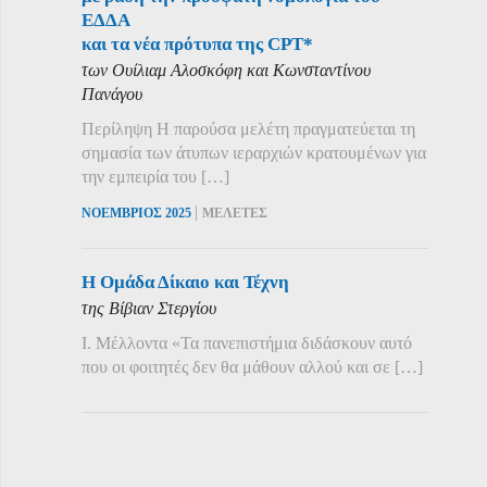
ΕΔΔΑ
και τα νέα πρότυπα της CPT*
των Ουίλιαμ Αλοσκόφη και Κωνσταντίνου
Πανάγου
Περίληψη Η παρούσα μελέτη πραγματεύεται τη
σημασία των άτυπων ιεραρχιών κρατουμένων για
την εμπειρία του […]
|
ΝΟΕΜΒΡΙΟΣ 2025
ΜΕΛΕΤΕΣ
Η Ομάδα Δίκαιο και Τέχνη
της Βίβιαν Στεργίου
Ι. Μέλλοντα «Τα πανεπιστήμια διδάσκουν αυτό
που οι φοιτητές δεν θα μάθουν αλλού και σε […]