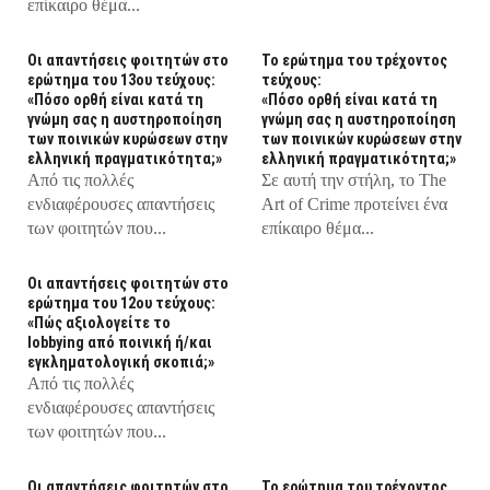
επίκαιρο θέμα...
Οι απαντήσεις φοιτητών στο
Το ερώτημα του τρέχοντος
ερώτημα του 13ου τεύχους:
τεύχους:
«Πόσο ορθή είναι κατά τη
«Πόσο ορθή είναι κατά τη
γνώμη σας η αυστηροποίηση
γνώμη σας η αυστηροποίηση
των ποινικών κυρώσεων στην
των ποινικών κυρώσεων στην
ελληνική πραγματικότητα;»
ελληνική πραγματικότητα;»
Από τις πολλές
Σε αυτή την στήλη, τo The
ενδιαφέρουσες απαντήσεις
Art of Crime προτείνει ένα
των φοιτητών που...
επίκαιρο θέμα...
Οι απαντήσεις φοιτητών στο
ερώτημα του 12ου τεύχους:
«Πώς αξιολογείτε το
lobbying από ποινική ή/και
εγκληματολογική σκοπιά;»
Από τις πολλές
ενδιαφέρουσες απαντήσεις
των φοιτητών που...
Οι απαντήσεις φοιτητών στο
Το ερώτημα του τρέχοντος