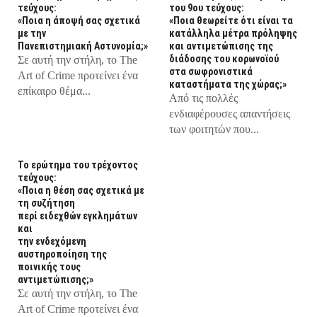
τεύχους:
του 9ου τεύχους:
«Ποια η άποψή σας σχετικά
«Ποια θεωρείτε ότι είναι τα
με την
κατάλληλα μέτρα πρόληψης
Πανεπιστημιακή Αστυνομία;»
και αντιμετώπισης της
διάδοσης του κορωνοϊού
Σε αυτή την στήλη, τo The
στα σωφρονιστικά
Art of Crime προτείνει ένα
καταστήματα της χώρας;»
επίκαιρο θέμα...
Από τις πολλές
ενδιαφέρουσες απαντήσεις
των φοιτητών που...
Το ερώτημα του τρέχοντος
τεύχους:
«Ποια η θέση σας σχετικά με
τη συζήτηση
περί ειδεχθών εγκλημάτων
και
την ενδεχόμενη
αυστηροποίηση της
ποινικής τους
αντιμετώπισης;»
Σε αυτή την στήλη, τo The
Art of Crime προτείνει ένα