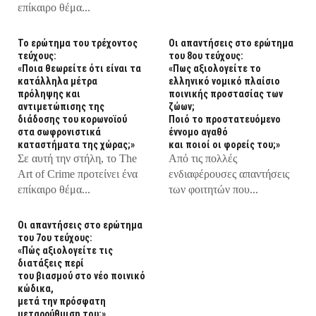
επίκαιρο θέμα...
Το ερώτημα του τρέχοντος
Οι απαντήσεις στο ερώτημα
τεύχους:
του 8ου τεύχους:
«Ποια θεωρείτε ότι είναι τα
«Πως αξιολογείτε το
κατάλληλα μέτρα
ελληνικό νομικό πλαίσιο
πρόληψης και
ποινικής προστασίας των
αντιμετώπισης της
ζώων;
διάδοσης του κορωνοϊού
Ποιό το προστατευόμενο
στα σωφρονιστικά
έννομο αγαθό
καταστήματα της χώρας;»
και ποιοί οι φορείς του;»
Σε αυτή την στήλη, τo The
Από τις πολλές
Art of Crime προτείνει ένα
ενδιαφέρουσες απαντήσεις
επίκαιρο θέμα...
των φοιτητών που...
Οι απαντήσεις στο ερώτημα
του 7ου τεύχους:
«Πώς αξιολογείτε τις
διατάξεις περί
του βιασμού στο νέο ποινικό
κώδικα,
μετά την πρόσφατη
μεταρρύθμιση του;»