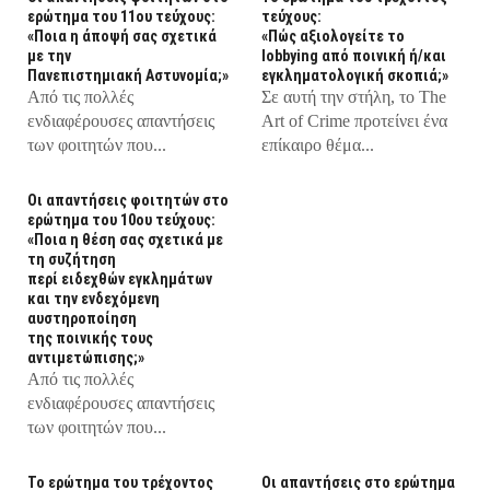
ερώτημα του 11ου τεύχους:
τεύχους:
«Ποια η άποψή σας σχετικά
«Πώς αξιολογείτε το
με την
lobbying από ποινική ή/και
Πανεπιστημιακή Αστυνομία;»
εγκληματολογική σκοπιά;»
Από τις πολλές
Σε αυτή την στήλη, τo The
ενδιαφέρουσες απαντήσεις
Art of Crime προτείνει ένα
των φοιτητών που...
επίκαιρο θέμα...
Οι απαντήσεις φοιτητών στο
ερώτημα του 10ου τεύχους:
«Ποια η θέση σας σχετικά με
τη συζήτηση
περί ειδεχθών εγκλημάτων
και την ενδεχόμενη
αυστηροποίηση
της ποινικής τους
αντιμετώπισης;»
Από τις πολλές
ενδιαφέρουσες απαντήσεις
των φοιτητών που...
Το ερώτημα του τρέχοντος
Οι απαντήσεις στο ερώτημα