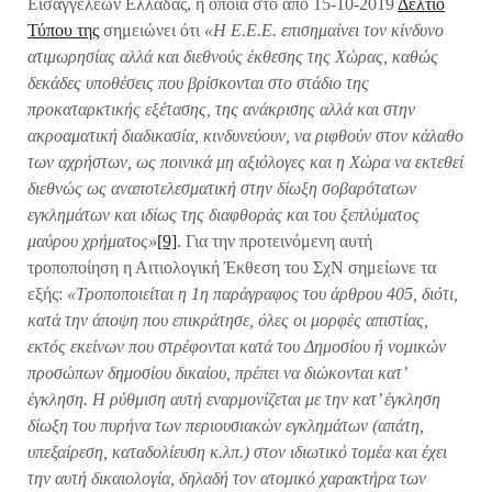
Εισαγγελέων Ελλάδας, η οποία στο από 15-10-2019
Δελτίο
Τύπου της
σημειώνει ότι
«Η Ε.Ε.Ε. επισημαίνει τον κίνδυνο
ατιμωρησίας αλλά και διεθνούς έκθεσης της Χώρας, καθώς
δεκάδες υποθέσεις που βρίσκονται στο στάδιο της
προκαταρκτικής εξέτασης, της ανάκρισης αλλά και στην
ακροαματική διαδικασία, κινδυνεύουν, να ριφθούν στον κάλαθο
των αχρήστων, ως ποινικά μη αξιόλογες και η Χώρα να εκτεθεί
διεθνώς ως αναποτελεσματική στην δίωξη σοβαρότατων
εγκλημάτων και ιδίως της διαφθοράς και του ξεπλύματος
μαύρου χρήματος»
[9]
. Για την προτεινόμενη αυτή
τροποποίηση η Αιτιολογική Έκθεση του ΣχΝ σημείωνε τα
εξής:
«Τροποποιείται η 1η παράγραφος του άρθρου 405, διότι,
κατά την άποψη που επικράτησε, όλες οι μορφές απιστίας,
εκτός εκείνων που στρέφονται κατά του Δημοσίου ή νομικών
προσώπων δημοσίου δικαίου, πρέπει να διώκονται κατ’
έγκληση. H ρύθμιση αυτή εναρμονίζεται με την κατ’ έγκληση
δίωξη του πυρήνα των περιουσιακών εγκλημάτων (απάτη,
υπεξαίρεση, καταδολίευση κ.λπ.) στον ιδιωτικό τομέα και έχει
την αυτή δικαιολογία, δηλαδή τον ατομικό χαρακτήρα των