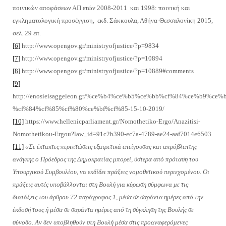
ποινικών αποφάσεων ΑΠ ετών 2008-2011 και 1998: ποινική και
εγκληματολογική προσέγγιση, εκδ. Σάκκουλα, Αθήνα-Θεσσαλονίκη 2015,
σελ. 29 επ.
[6]
http://www.opengov.gr/ministryofjustice/?p=9834
[7]
http://www.opengov.gr/ministryofjustice/?p=10894
[8]
http://www.opengov.gr/ministryofjustice/?p=10889#comments
[9]
http://enosieisaggeleon.gr/%ce%b4%ce%b5%ce%bb%cf%84%ce%b9%ce%b
%cf%84%cf%85%cf%80%ce%bf%cf%85-15-10-2019/
[10]
https://www.hellenicparliament.gr/Nomothetiko-Ergo/Anazitisi-
Nomothetikou-Ergou?law_id=91c2b390-ec7a-4789-ae24-aaf7014e6503
[11]
«Σε έκτακτες περιπτώσεις εξαιρετικά επείγουσας και απρόβλεπτης
ανάγκης ο Πρόεδρος της Δημοκρατίας μπορεί, ύστερα από πρόταση του
Yπουργικού Συμβουλίου, να εκδίδει πράξεις νομοθετικού περιεχομένου. Oι
πράξεις αυτές υποβάλλονται στη Bουλή για κύρωση σύμφωνα με τις
διατάξεις του άρθρου 72 παράγραφος 1, μέσα σε σαράντα ημέρες από την
έκδοσή τους ή μέσα σε σαράντα ημέρες από τη σύγκληση της Bουλής σε
σύνοδο. Aν δεν υποβληθούν στη Bουλή μέσα στις προαναφερόμενες