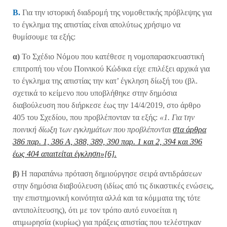
Β.
Για την ιστορική διαδρομή της νομοθετικής πρόβλεψης για
το έγκλημα της απιστίας είναι απολύτως χρήσιμο να
θυμίσουμε τα εξής:
α)
Το Σχέδιο Νόμου που κατέθεσε η νομοπαρασκευαστική
επιτροπή του νέου Ποινικού Κώδικα είχε επιλέξει αρχικά για
το έγκλημα της απιστίας την κατ’ έγκληση δίωξή του (βλ.
σχετικά το κείμενο που υποβλήθηκε στην δημόσια
διαβούλευση που διήρκεσε έως την 14/4/2019, στο άρθρο
405 του Σχεδίου, που προβλέπονταν τα εξής:
«1. Για την
ποινική δίωξη των εγκλημάτων που προβλέπονται
στα άρθρα
386 παρ. 1, 386 Α, 388, 389, 390 παρ. 1 και 2, 394 και 396
έως 404 απαιτείται έγκληση»[6].
β)
Η παραπάνω πρόταση δημιούργησε σειρά αντιδράσεων
στην δημόσια διαβούλευση (ιδίως από τις δικαστικές ενώσεις,
την επιστημονική κοινότητα αλλά και τα κόμματα της τότε
αντιπολίτευσης), ότι με τον τρόπο αυτό ευνοείται η
ατιμωρησία (κυρίως) για πράξεις απιστίας που τελέστηκαν