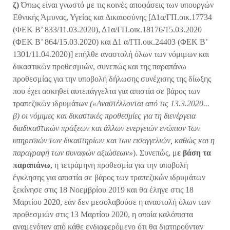
ζ)
Όπως είναι γνωστό με τις κοινές αποφάσεις των υπουργών
Εθνικής Άμυνας, Υγείας και Δικαιοσύνης [Δ1α/ΓΠ.οικ.17734
(ΦΕΚ Β’ 833/11.03.2020), Δ1α/ΓΠ.οικ.18176/15.03.2020
(ΦΕΚ Β’ 864/15.03.2020) και Δ1 α/ΓΠ.οικ.24403 (ΦΕΚ Β’
1301/11.04.2020)] επήλθε αναστολή όλων των νόμιμων και
δικαστικών προθεσμιών, συνεπώς και της παραπάνω
προθεσμίας για την υποβολή δήλωσης συνέχισης της δίωξης
που έχει ασκηθεί αυτεπάγγελτα για απιστία σε βάρος των
τραπεζικών ιδρυμάτων
(«Αναστέλλονται από τις 13.3.2020...
β) οι νόμιμες και δικαστικές προθεσμίες για τη διενέργεια
διαδικαστικών πράξεων και άλλων ενεργειών ενώπιον των
υπηρεσιών των δικαστηρίων και των εισαγγελιών, καθώς και η
παραγραφή των συναφών αξιώσεων»
). Συνεπώς, μ
ε
βάση τα
παραπάνω
, η τετράμηνη προθεσμία για την υποβολή
έγκλησης για απιστία σε βάρος των τραπεζικών ιδρυμάτων
ξεκίνησε στις 18 Νοεμβρίου 2019 και θα έληγε στις 18
Μαρτίου 2020, εάν δεν μεσολαβούσε η αναστολή όλων των
προθεσμιών στις 13 Μαρτίου 2020, η οποία καλόπιστα
αναμενόταν από κάθε ενδιαφερόμενο ότι θα διατηρούνταν