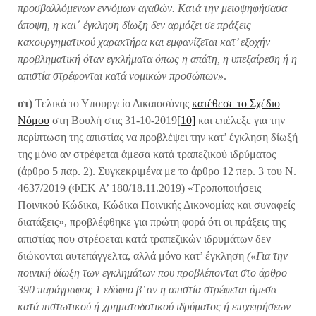
προσβαλλόμενων εννόμων αγαθών. Κατά την μειοψηφήσασα
άποψη, η κατ΄ έγκληση δίωξη δεν αρμόζει σε πράξεις
κακουργηματικού χαρακτήρα και εμφανίζεται κατ’ εξοχήν
προβληματική όταν εγκλήματα όπως η απάτη, η υπεξαίρεση ή η
απιστία στρέφονται κατά νομικών προσώπων»
.
στ)
Τελικά το Υπουργείο Δικαιοσύνης
κατέθεσε το Σχέδιο
Νόμου
στη Βουλή στις 31-10-2019
[10]
και επέλεξε για την
περίπτωση της απιστίας να προβλέψει την κατ’ έγκληση δίωξή
της μόνο αν στρέφεται άμεσα κατά τραπεζικού ιδρύματος
(άρθρο 5 παρ. 2). Συγκεκριμένα με το άρθρο 12 περ. 3 του N.
4637/2019 (ΦΕΚ A’ 180/18.11.2019) «Τροποποιήσεις
Ποινικού Κώδικα, Κώδικα Ποινικής Δικονομίας και συναφείς
διατάξεις», προβλέφθηκε για πρώτη φορά ότι οι πράξεις της
απιστίας που στρέφεται κατά τραπεζικών ιδρυμάτων δεν
διώκονται αυτεπάγγελτα, αλλά μόνο κατ’ έγκληση
(«Για την
ποινική δίωξη των εγκλημάτων που προβλέπονται στο άρθρο
390 παράγραφος 1 εδάφιο β’ αν η απιστία στρέφεται άμεσα
κατά πιστωτικού ή χρηματοδοτικού ιδρύματος ή επιχειρήσεων