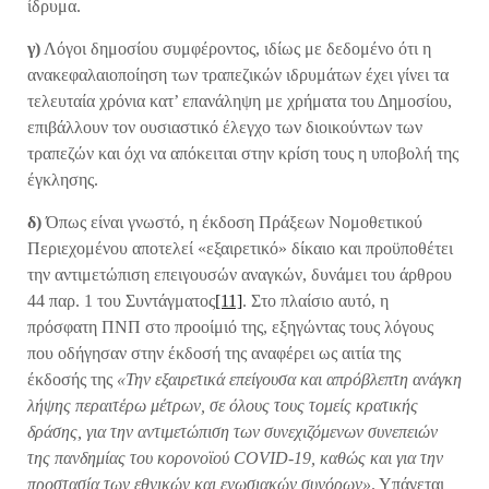
ίδρυμα.
γ)
Λόγοι δημοσίου συμφέροντος, ιδίως με δεδομένο ότι η
ανακεφαλαιοποίηση των τραπεζικών ιδρυμάτων έχει γίνει τα
τελευταία χρόνια κατ’ επανάληψη με χρήματα του Δημοσίου,
επιβάλλουν τον ουσιαστικό έλεγχο των διοικούντων των
τραπεζών και όχι να απόκειται στην κρίση τους η υποβολή της
έγκλησης.
δ)
Όπως είναι γνωστό, η έκδοση Πράξεων Νομοθετικού
Περιεχομένου αποτελεί «εξαιρετικό» δίκαιο και προϋποθέτει
την αντιμετώπιση επειγουσών αναγκών, δυνάμει του άρθρου
44 παρ. 1 του Συντάγματος
[11]
. Στο πλαίσιο αυτό, η
πρόσφατη ΠΝΠ στο προοίμιό της, εξηγώντας τους λόγους
που οδήγησαν στην έκδοσή της αναφέρει ως αιτία της
έκδοσής της
«Την εξαιρετικά επείγουσα και απρόβλεπτη ανάγκη
λήψης περαιτέρω μέτρων, σε όλους τους τομείς κρατικής
δράσης, για την αντιμετώπιση των συνεχιζόμενων συνεπειών
της πανδημίας του κορονοϊού COVID-19, καθώς και για την
προστασία των εθνικών και ενωσιακών συνόρων»
. Υπάγεται