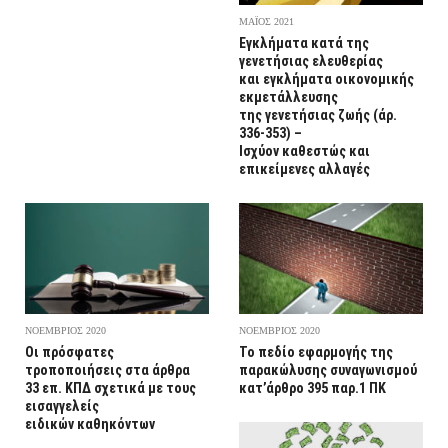
ΜΑΪΟΣ 2021
Εγκλήματα κατά της
γενετήσιας ελευθερίας
και εγκλήματα οικονομικής
εκμετάλλευσης
της γενετήσιας ζωής (άρ.
336-353) –
Ισχύον καθεστώς και
επικείμενες αλλαγές
ΝΟΕΜΒΡΙΟΣ 2020
ΝΟΕΜΒΡΙΟΣ 2020
Οι πρόσφατες
Το πεδίο εφαρμογής της
τροποποιήσεις στα άρθρα
παρακώλυσης συναγωνισμού
33 επ. ΚΠΔ σχετικά με τους
κατ’άρθρο 395 παρ.1 ΠΚ
εισαγγελείς
ειδικών καθηκόντων