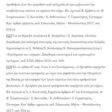
προθεσμίες ή αν δεν εγκριθούν από αυτή μέσα σε τρεις μήνες από την
υποβολή τους, παύουν να ισχύουν στο εξής»
. Βλ. σχετικά
Β. Χρήστου
σε Φ.
Σπυρόπουλου / Ξ. Κοντιάδη / Χ. Ανθόπουλου / Γ. Γεραπετρίτη, Σύνταγμα.
Κατ’ άρθρο ερμηνεία, εκδ. Σάκκουλα, Αθήνα – Θεσσαλονίκη 2017, σελ.
916 επ.
[12]
Για το θέμα βλ. αναλυτικά
Κ. Κοσμάτο
υ
/ Χ. Λαμπάκη
,
«Εστίες»
διαφθοράς στο σύστημα απονομής της ποινικής δικαιοσύνης στην Ελλάδα,
δημοσιευμένο σε Σ. Βιδάλη/Ν. Κουλούρης/Χ. Παπαχαραλάμπους (επιμ.):
«Εγκλήματα των ισχυρών. Διαφθορά, οικονομικό και οργανωμένο
έγκλημα», εκδ. ΕΑΠ, Αθήνα 2019, σελ. 194.
[13]
Βλ. το άρθρο 47 παρ. 3 και 4 του Συντάγματος,
«3.Αμνηστία παρέχεται
μόνο για πολιτικά εγκλήματα, με νόμο που ψηφίζεται από την Ολομέλεια
της Βουλής με πλειοψηφία των τριών πέμπτων του όλου αριθμού των
βουλευτών. 4. Αμνηστία για κοινά εγκλήματα δεν παρέχεται ούτε με νόμο»
.
Βλ. σχετικά σε Σ.-Ι. Κουτνατζή, Ερμηνεία άρθρου 47 του Συντάγματος, σε
Φ. Σπυρόπουλου / Ξ. Κοντιάδη / Χ. Ανθόπουλου / Γ. Γεραπετρίτη,
Σύνταγμα. Κατ’ άρθρο ερμηνεία, εκδ. Σάκκουλα, Αθήνα – Θεσσαλονίκη
2017, σελ. 934 επ.