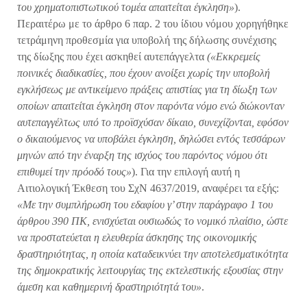
του χρηματοπιστωτικού τομέα απαιτείται έγκληση»
).
Περαιτέρω με το άρθρο 6 παρ. 2 του ίδιου νόμου χορηγήθηκε
τετράμηνη προθεσμία για υποβολή της δήλωσης συνέχισης
της δίωξης που έχει ασκηθεί αυτεπάγγελτα
(«Εκκρεμείς
ποινικές διαδικασίες, που έχουν ανοίξει χωρίς την υποβολή
εγκλήσεως με αντικείμενο πράξεις απιστίας για τη δίωξη των
οποίων απαιτείται έγκληση στον παρόντα νόμο ενώ διώκονταν
αυτεπαγγέλτως υπό το προϊσχύσαν δίκαιο, συνεχίζονται, εφόσον
ο δικαιούμενος να υποβάλει έγκληση, δηλώσει εντός τεσσάρων
μηνών από την έναρξη της ισχύος του παρόντος νόμου ότι
επιθυμεί την πρόοδό τους»
). Για την επιλογή αυτή η
Αιτιολογική Έκθεση του ΣχΝ 4637/2019, αναφέρει τα εξής:
«Με την συμπλήρωση του εδαφίου γ’ στην παράγραφο 1 του
άρθρου 390 ΠΚ, ενισχύεται ουσιωδώς το νομικό πλαίσιο, ώστε
να προστατεύεται η ελευθερία άσκησης της οικονομικής
δραστηριότητας, η οποία καταδεικνύει την αποτελεσματικότητα
της δημοκρατικής λειτουργίας της εκτελεστικής εξουσίας στην
άμεση και καθημερινή δραστηριότητά του»
.