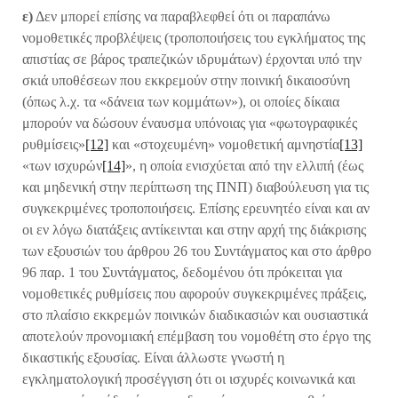
ε)
Δεν μπορεί επίσης να παραβλεφθεί ότι οι παραπάνω
νομοθετικές προβλέψεις (τροποποιήσεις του εγκλήματος της
απιστίας σε βάρος τραπεζικών ιδρυμάτων) έρχονται υπό την
σκιά υποθέσεων που εκκρεμούν στην ποινική δικαιοσύνη
(όπως λ.χ. τα «δάνεια των κομμάτων»), οι οποίες δίκαια
μπορούν να δώσουν έναυσμα υπόνοιας για «φωτογραφικές
ρυθμίσεις»
[12]
και «στοχευμένη» νομοθετική αμνηστία
[13]
«των ισχυρών
[14]
», η οποία ενισχύεται από την ελλιπή (έως
και μηδενική στην περίπτωση της ΠΝΠ) διαβούλευση για τις
συγκεκριμένες τροποποιήσεις. Επίσης ερευνητέο είναι και αν
οι εν λόγω διατάξεις αντίκεινται και στην αρχή της διάκρισης
των εξουσιών του άρθρου 26 του Συντάγματος και στο άρθρο
96 παρ. 1 του Συντάγματος, δεδομένου ότι πρόκειται για
νομοθετικές ρυθμίσεις που αφορούν συγκεκριμένες πράξεις,
στο πλαίσιο εκκρεμών ποινικών διαδικασιών και ουσιαστικά
αποτελούν προνομιακή επέμβαση του νομοθέτη στο έργο της
δικαστικής εξουσίας. Είναι άλλωστε γνωστή η
εγκληματολογική προσέγγιση ότι οι ισχυρές κοινωνικά και