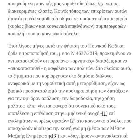
προηγούμενη ποινικής μας νομοθεσία, όπως λ.χ. για τις
διακεκριμένες κλοπές. Κοινός τόπος των επικρίσεων αυτών
ήταν ότι η νέα νομοθεσία οδηγεί σε ουσιαστική ατιμωρησία
(κυρίως βίαιων και κοινωνικά επικίνδυνων) συμπεριφορών
που πλήττουν το κοινωνικό σύνολο.
Έτσι λίγους μήνες μετά την ψήφιση του Ποινικού Κώδικα,
ήρθε η τροποποίησή του, με το Ν 4637/2019, προκειμένου να
αντικατασταθούν οι παραπάνω «αρνητικές» διατάξεις και να
«αποκατασταθεί» η ασφάλεια των πολιτών. Στο πλαίσιο αυτό,
τα ζητήματα που κυριάρχησαν στο δημόσιο διάλογο,
αναφορικά με τη νομοθετική αυτή μεταρρύθμιση, είχαν ως
βασικό προσανατολισμό την αυστηροποίηση των διατάξεων
για την υφ’ όρον απόλυση, την δωροδοκία, την χρήση
μολότοφ κλπ.: γίνεται φανερό ότι συνεκτικό ιστό τους
αποτέλεσε η επένδυση στην «μηδενική ανοχή»
[1]
επί
εγκλημάτων «ευρέως ορατών»
[2]
στο κοινωνικό σύνολο, που
απασχολούν ιδιαίτερα την κοινή γνώμη (μέσω των Μέσων
Μαζικής Ενημέρωσης
[3]
) και «διεγείρουν» αντανακλαστικά