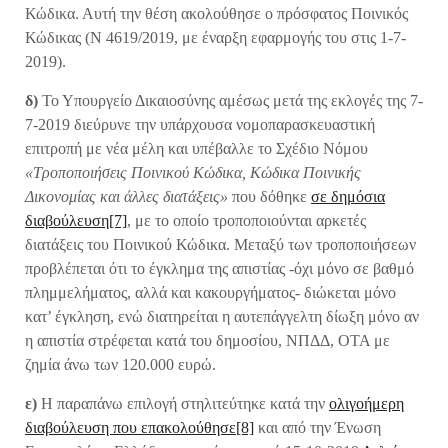
Κώδικα. Αυτή την θέση ακολούθησε ο πρόσφατος Ποινικός
Κώδικας (Ν 4619/2019, με έναρξη εφαρμογής του στις 1-7-
2019).
δ)
Το Υπουργείο Δικαιοσύνης αμέσως μετά της εκλογές της 7-
7-2019 διεύρυνε την υπάρχουσα νομοπαρασκευαστική
επιτροπή με νέα μέλη και υπέβαλλε το Σχέδιο Νόμου
«Τροποποιήσεις Ποινικού Κώδικα, Κώδικα Ποινικής
Δικονομίας και άλλες διατάξεις»
που δόθηκε
σε δημόσια
διαβούλευση
[7]
, με το οποίο τροποποιούνται αρκετές
διατάξεις του Ποινικού Κώδικα. Μεταξύ των τροποποιήσεων
προβλέπεται ότι το έγκλημα της απιστίας -όχι μόνο σε βαθμό
πλημμελήματος, αλλά και κακουργήματος- διώκεται μόνο
κατ’ έγκληση, ενώ διατηρείται η αυτεπάγγελτη δίωξη μόνο αν
η απιστία στρέφεται κατά του δημοσίου, ΝΠΔΔ, ΟΤΑ με
ζημία άνω των 120.000 ευρώ.
ε)
Η παραπάνω επιλογή στηλιτεύτηκε κατά την
ολιγοήμερη
διαβούλευση που επακολούθησε
[8]
και από την Ένωση