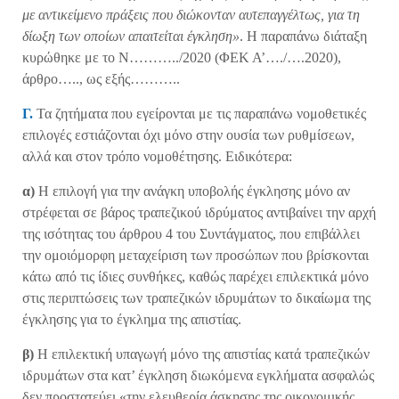
με αντικείμενο πράξεις που διώκονταν αυτεπαγγέλτως, για τη
δίωξη των οποίων απαιτείται έγκληση»
. Η παραπάνω διάταξη
κυρώθηκε με το Ν………../2020 (ΦΕΚ Α’…./….2020),
άρθρο….., ως εξής………..
Γ.
Τα ζητήματα που εγείρονται με τις παραπάνω νομοθετικές
επιλογές εστιάζονται όχι μόνο στην ουσία των ρυθμίσεων,
αλλά και στον τρόπο νομοθέτησης. Ειδικότερα:
α)
Η επιλογή για την ανάγκη υποβολής έγκλησης μόνο αν
στρέφεται σε βάρος τραπεζικού ιδρύματος αντιβαίνει την αρχή
της ισότητας του άρθρου 4 του Συντάγματος, που επιβάλλει
την ομοιόμορφη μεταχείριση των προσώπων που βρίσκονται
κάτω από τις ίδιες συνθήκες, καθώς παρέχει επιλεκτικά μόνο
στις περιπτώσεις των τραπεζικών ιδρυμάτων το δικαίωμα της
έγκλησης για το έγκλημα της απιστίας.
β)
Η επιλεκτική υπαγωγή μόνο της απιστίας κατά τραπεζικών
ιδρυμάτων στα κατ’ έγκληση διωκόμενα εγκλήματα ασφαλώς
δεν προστατεύει «την ελευθερία άσκησης της οικονομικής