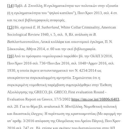
[14]
Πρβλ.
Δ. Σπινέλλη,
Η εγκληματικότητα των πολιτικών στην εξουσία
(ή η εγκληματικότητα του “ψηλού καπέλου”), ΠοινΧρον 2013, σελ. 4 επ.
και τις εκεί βιβλιογραφικές αναφορές.
[15]
Βλ. σχετικά
E. H. Sutherland
, White Collar Criminality, American
Sociological Review 1940, τ. 5, σελ. 9, Βλ. ανάλυση σε
Β.
Βασιλαντωνοπούλου
, Λευκά κολλάρα και οικονομικό έγκλημα, Π. Ν.
Σάκκουλας, Αθήνα 2014, σ. 60 και την εκεί βιβλιογραφία.
[16]
Από το πρόσφατο νομολογιακό παρελθόν βλ. την ΟλΑΠ 3/2016,
ΠοινΧρον 2016 σελ. 736=ΠοινΔικ 2016, σελ. 1048=Αρμεν 2016, σελ.
1930, η οποία έκρινε αντισυνταγματικό τον Ν. 4254/2014 ως
υποκρύπτοντα συγκεκαλυμμένη αμνηστία. Σημειώνεται ότι η
συγκεκριμένη νομοθετική παρέμβαση συμπεριλήφθηκε στην Έκθεση
Αξιολόγησης της GRECO, βλ.
GRECO
, First evaluation Round -
Evaluation Report on Greece, 17/5/2002
https://rm.coe.int/16806c6403
,
σελ. 20. Για το θέμα βλ. αναλυτικά
Ν. Μπιτζιλέκη
, Νομοθετική πολιτική
και δικαστικός έλεγχος: Η περίπτωση της κρυπτοαμνστίας (Με αφορμή την
υπ’ αριθμ. 3/2016 απόφαση της Ολομέλειας του Αρείου Πάγου), ΠοινΧρον
2016 σελ. 747 επ.. Βλ. επίσης και σκέψεις που διατυπώνονται στην ΑΠ