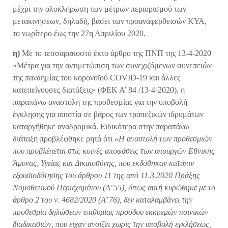
μέχρι την ολοκλήρωση των μέτρων περιορισμού των
μετακινήσεων, δηλαδή, βάσει των προαναφερθεισών ΚΥΑ,
το νωρίτερο έως την 27η Απριλίου 2020.
η)
Με το τεσσαρακοστό έκτο άρθρο της ΠΝΠ της 13-4-2020
«Μέτρα για την αντιμετώπιση των συνεχιζόμενων συνεπειών
της πανδημίας του κορονοϊού COVID-19 και άλλες
κατεπείγουσες διατάξεις» (ΦΕΚ Α’ 84 /13-4-2020), η
παραπάνω αναστολή της προθεσμίας για την υποβολή
έγκλησης για απιστία σε βάρος των τραπεζικών ιδρυμάτων
καταργήθηκε αναδρομικά. Ειδικότερα στην παραπάνω
διάταξη προβλέφθηκε ρητά ότι
«Η αναστολή των προθεσμιών
που προβλέπεται στις κοινές αποφάσεις των υπουργών Εθνικής
Άμυνας, Υγείας και Δικαιοσύνης, που εκδόθηκαν κατόπιν
εξουσιοδότησης του άρθρου 11 της από 11.3.2020 Πράξης
Νομοθετικού Περιεχομένου (Α’ 55), όπως αυτή κυρώθηκε με το
άρθρο 2 του ν. 4682/2020 (Α’ 76), δεν καταλαμβάνει την
προθεσμία δηλώσεων επιθυμίας προόδου εκκρεμών ποινικών
διαδικασιών, που είχαν ανοίξει χωρίς την υποβολή εγκλήσεως,