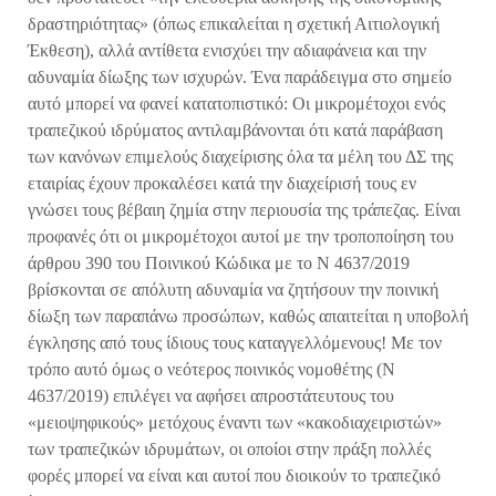
δραστηριότητας» (όπως επικαλείται η σχετική Αιτιολογική
Έκθεση), αλλά αντίθετα ενισχύει την αδιαφάνεια και την
αδυναμία δίωξης των ισχυρών. Ένα παράδειγμα στο σημείο
αυτό μπορεί να φανεί κατατοπιστικό: Οι μικρομέτοχοι ενός
τραπεζικού ιδρύματος αντιλαμβάνονται ότι κατά παράβαση
των κανόνων επιμελούς διαχείρισης όλα τα μέλη του ΔΣ της
εταιρίας έχουν προκαλέσει κατά την διαχείρισή τους εν
γνώσει τους βέβαιη ζημία στην περιουσία της τράπεζας. Είναι
προφανές ότι οι μικρομέτοχοι αυτοί με την τροποποίηση του
άρθρου 390 του Ποινικού Κώδικα με το Ν 4637/2019
βρίσκονται σε απόλυτη αδυναμία να ζητήσουν την ποινική
δίωξη των παραπάνω προσώπων, καθώς απαιτείται η υποβολή
έγκλησης από τους ίδιους τους καταγγελλόμενους! Με τον
τρόπο αυτό όμως ο νεότερος ποινικός νομοθέτης (Ν
4637/2019) επιλέγει να αφήσει απροστάτευτους του
«μειοψηφικούς» μετόχους έναντι των «κακοδιαχειριστών»
των τραπεζικών ιδρυμάτων, οι οποίοι στην πράξη πολλές
φορές μπορεί να είναι και αυτοί που διοικούν το τραπεζικό