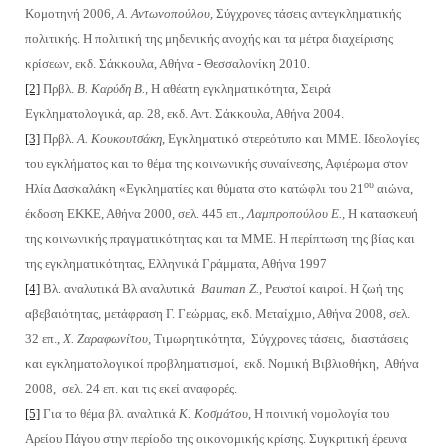
Κομοτηνή 2006,
Α. Αντωνοπούλου,
Σύγχρονες τάσεις αντεγκληματικής
πολιτικής. Η πολιτική της μηδενικής ανοχής και τα μέτρα διαχείρισης
κρίσεων, εκδ. Σάκκουλα, Αθήνα - Θεσσαλονίκη 2010.
[2]
Πρβλ.
Β. Καρύδη Β.,
Η αθέατη εγκληματικότητα, Σειρά
Εγκληματολογικά, αρ. 28, εκδ. Αντ. Σάκκουλα, Αθήνα 2004.
[3]
Πρβλ.
Α. Κουκουτσάκη
, Εγκληματικό στερεότυπο και ΜΜΕ. Ιδεολογίες
του εγκλήματος και το θέμα της κοινωνικής συναίνεσης, Αφιέρωμα στον
ου
Ηλία Δασκαλάκη «Εγκληματίες και θύματα στο κατώφλι του 21
αιώνα,
έκδοση ΕΚΚΕ, Αθήνα 2000, σελ. 445 επ.,
Λαμπροπούλου Ε.,
Η κατασκευή
της κοινωνικής πραγματικότητας και τα ΜΜΕ. Η περίπτωση της βίας και
της εγκληματικότητας, Ελληνικά Γράμματα, Αθήνα 1997
[4]
Βλ. αναλυτικά Βλ αναλυτικά
Bauman
Z
.,
Ρευστοί καιροί. Η ζωή της
αβεβαιότητας, μετάφραση Γ. Γεώρμας, εκδ. Μεταίχμιο, Αθήνα 2008, σελ.
32 επ.,
Χ. Ζαραφωνίτου,
Τιμωρητικότητα, Σύγχρονες τάσεις, διαστάσεις
και εγκληματολογικοί προβληματισμοί, εκδ. Νομική Βιβλιοθήκη, Αθήνα
2008, σελ. 24 επ. και τις εκεί αναφορές.
[5]
Για το θέμα βλ. αναλτικά
Κ.
Κοσμάτου
, Η ποινική νομολογία του
Αρείου Πάγου στην περίοδο της οικονομικής κρίσης. Συγκριτική έρευνα