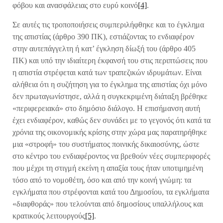
φόβου και ανασφάλειας στο ευρύ κοινό
[4]
.
Σε αυτές τις τροποποιήσεις συμπεριλήφθηκε και το έγκλημα
της απιστίας (άρθρο 390 ΠΚ), εστιάζοντας το ενδιαφέρον
στην αυτεπάγγελτη ή κατ’ έγκληση δίωξή του (άρθρο 405
ΠΚ) και υπό την ιδιαίτερη έκφανσή του στις περιπτώσεις που
η απιστία στρέφεται κατά των τραπεζικών ιδρυμάτων. Είναι
αλήθεια ότι η συζήτηση για το έγκλημα της απιστίας όχι μόνο
δεν πρωταγωνίστησε, αλλά η συγκεκριμένη διάταξη βρέθηκε
«περιφερειακά» στο δημόσιο διάλογο. Η επισήμανση αυτή
έχει ενδιαφέρον, καθώς δεν συνάδει με το γεγονός ότι κατά τα
χρόνια της οικονομικής κρίσης στην χώρα μας παρατηρήθηκε
μια «στροφή» του συστήματος ποινικής δικαιοσύνης, ώστε
στο κέντρο του ενδιαφέροντος να βρεθούν νέες συμπεριφορές
που μέχρι τη στιγμή εκείνη η απαξία τους ήταν υποτιμημένη
τόσο από το νομοθέτη, όσο και από την κοινή γνώμη: τα
εγκλήματα που στρέφονται κατά του Δημοσίου, τα εγκλήματα
«διαφθοράς» που τελούνται από δημοσίους υπαλλήλους και
κρατικούς λειτουργούς
[5]
.