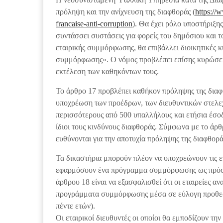
πρόληψη και την ανίχνευση της διαφθοράς (
https://
francaise-anti-corruption
). Θα έχει ρόλο υποστήριξη
συντάσσει συστάσεις για φορείς του δημόσιου και 
εταιρικής συμμόρφωσης, θα επιβάλλει διοικητικές 
συμμόρφωσης». Ο νόμος προβλέπει επίσης κυρώσεις
εκτέλεση των καθηκόντων τους.
Το άρθρο 17 προβλέπει καθήκον πρόληψης της διαφθ
υποχρέωση των προέδρων, των διευθυντικών στελεχ
περισσότερους από 500 υπαλλήλους και ετήσια έσοδ
ίδιοι τους κινδύνους διαφθοράς. Σύμφωνα με το άρθρ
ευθύνονται για την αποτυχία πρόληψης της διαφθορ
Τα δικαστήρια μπορούν πλέον να υποχρεώνουν τις ετ
εφαρμόσουν ένα πρόγραμμα συμμόρφωσης ως πρόσθ
άρθρου 18 είναι να εξασφαλισθεί ότι οι εταιρείες
προγράμματα συμμόρφωσης μέσα σε εύλογη προθεσμί
πέντε ετών).
Οι εταιρικοί διευθυντές οι οποίοι θα εμποδίζουν 