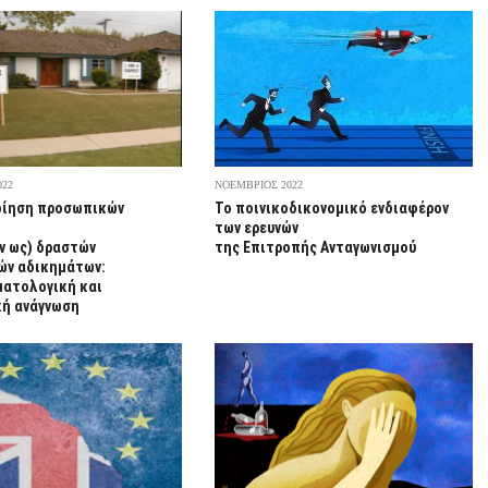
022
ΝΟΕΜΒΡΙΟΣ 2022
ίηση προσωπικών
Το ποινικοδικονομικό ενδιαφέρον
των ερευνών
ν ως) δραστών
της Επιτροπής Ανταγωνισμού
ών αδικημάτων:
ματολογική και
κή ανάγνωση