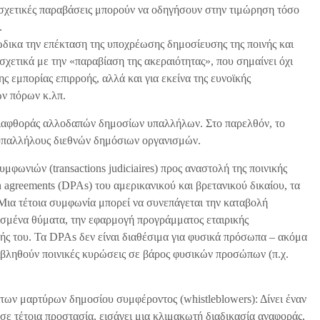
 σχετικές παραβάσεις μπορούν να οδηγήσουν στην τιμώρηση τόσο
.
ώδικα την επέκταση της υποχρέωσης δημοσίευσης της ποινής και
σχετικά με την «παραβίαση της ακεραιότητας», που σημαίνει όχι
ης εμπορίας επιρροής, αλλά και για εκείνα της ευνοϊκής
ων πόρων κ.λπ.
διαφθοράς αλλοδαπών δημοσίων υπαλλήλων. Στο παρελθόν, το
 υπαλλήλους διεθνών δημόσιων οργανισμών.
φωνιών (transactions judiciaires) προς αναστολή της ποινικής
n agreements (DPAs) του αμερικανικού και βρετανικού δικαίου, τα
 Μια τέτοια συμφωνία μπορεί να συνεπάγεται την καταβολή
σμένα θύματα, την εφαρμογή προγράμματος εταιρικής
ς του. Τα DPAs δεν είναι διαθέσιμα για φυσικά πρόσωπα – ακόμα
πιβληθούν ποινικές κυρώσεις σε βάρος φυσικών προσώπων (π.χ.
 των μαρτύρων δημοσίου συμφέροντος (whistleblowers): Δίνει έναν
σε τέτοια προστασία, εισάγει μια κλιμακωτή διαδικασία αναφοράς,