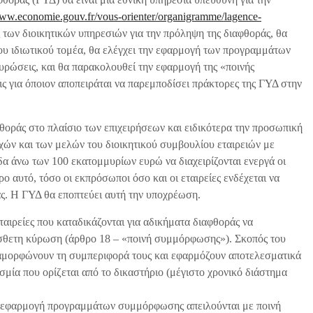
www.economie.gouv.fr/vous-orienter/organigramme/lagence-
ς των διοικητικών υπηρεσιών για την πρόληψη της διαφθοράς, θα
του ιδιωτικού τομέα, θα ελέγχει την εφαρμογή των προγραμμάτων
κυρώσεις, και θα παρακολουθεί την εφαρμογή της «ποινής
 για όποιον αποπειράται να παρεμποδίσει πράκτορες της ΓΥΔ στην
οράς στο πλαίσιο των επιχειρήσεων και ειδικότερα την προσωπική
ών και των μελών του διοικητικού συμβουλίου εταιρειών με
α άνω των 100 εκατομμυρίων ευρώ να διαχειρίζονται ενεργά οι
ο αυτό, τόσο οι εκπρόσωποι όσο και οι εταιρείες ενδέχεται να
άς. Η ΓΥΔ θα εποπτεύει αυτή την υποχρέωση.
αιρείες που καταδικάζονται για αδικήματα διαφθοράς να
ετη κύρωση (άρθρο 18 – «ποινή συμμόρφωσης»). Σκοπός του
 αναμορφώνουν τη συμπεριφορά τους και εφαρμόζουν αποτελεσματικά
α που ορίζεται από το δικαστήριο (μέγιστο χρονικό διάστημα
την εφαρμογή προγραμμάτων συμμόρφωσης απειλούνται με ποινή