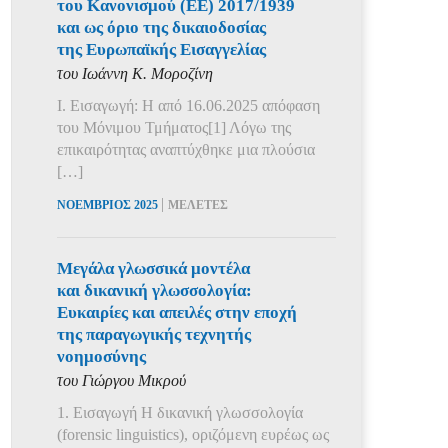
του Κανονισμού (ΕΕ) 2017/1939
και ως όριο της δικαιοδοσίας
της Ευρωπαϊκής Εισαγγελίας
του Ιωάννη Κ. Μοροζίνη
Ι. Εισαγωγή: Η από 16.06.2025 απόφαση
του Μόνιμου Τμήματος[1] Λόγω της
επικαιρότητας αναπτύχθηκε μια πλούσια
[…]
|
ΝΟΕΜΒΡΙΟΣ 2025
ΜΕΛΕΤΕΣ
Μεγάλα γλωσσικά μοντέλα
και δικανική γλωσσολογία:
Ευκαιρίες και απειλές στην εποχή
της παραγωγικής τεχνητής
νοημοσύνης
του Γιώργου Μικρού
1. Εισαγωγή Η δικανική γλωσσολογία
(forensic linguistics), οριζόμενη ευρέως ως