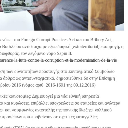
όψει του Foreign Corrupt Practices Act και του Bribery Act,
σιλείου αντίστοιχα με εξωεδαφική [extraterritorial] εφαρμογή, η
ιαφθοράς, τον λεγόμενο νόμο Sapin ΙΙ.
arence-la-lutte-contre-la-corruption-et-la-modernisation-de-la-vie
ληση των δυνατοτήτων προσφυγής στο Συνταγματικό Συμβούλιο
ένα άρθρα ως αντισυνταγματικά, δημοσιεύθηκε δε στην Επίσημη
βρίου 2016 (νόμος αριθ. 2016-1691 της 09.12.2016).
τικές καινοτομίες: Δημιουργεί μια νέα εθνική υπηρεσία
α και κυρώσεις, επιβάλλει υποχρεώσεις σε εταιρείες και ανώτερα
» και «συμφωνίες αναστολής της ποινικής δίωξης» γαλλικού
ων προσώπων που προβαίνουν σε σχετικές καταγγελίες.
οράς (ΓΥΔ) θα ειναι μια εθνική υπηρεσία υπεύθυνη για την