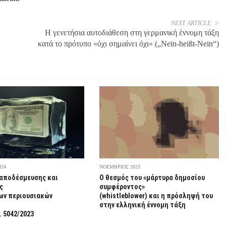
NEXT ARTICLE
Η γενετήσια αυτοδιάθεση στη γερμανική έννομη τάξη
κατά το πρότυπο «όχι σημαίνει όχι» („Nein-heißt-Nein“)
024
ΝΟΕΜΒΡΙΟΣ 2023
αποδέσμευσης και
Ο θεσμός του «μάρτυρα δημοσίου
ς
συμφέροντος»
ων περιουσιακών
(whistleblower) και η πρόσληψή του
στην ελληνική έννομη τάξη
. 5042/2023