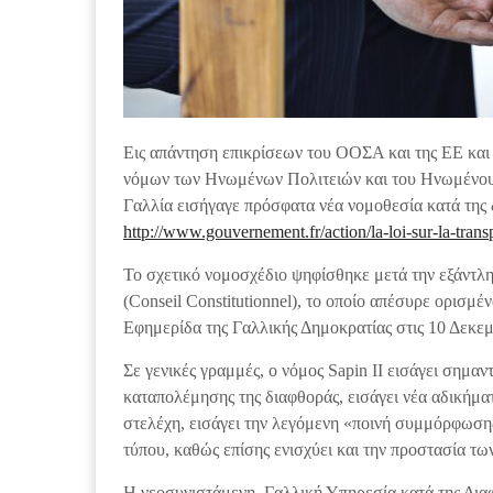
Εις απάντηση επικρίσεων του ΟΟΣΑ και της ΕΕ και εν
νόμων των Ηνωμένων Πολιτειών και του Ηνωμένου Βα
Γαλλία εισήγαγε πρόσφατα νέα νομοθεσία κατά της δ
http://www.gouvernement.fr/action/la-loi-sur-la-transp
Το σχετικό νομοσχέδιο ψηφίσθηκε μετά την εξάντ
(Conseil Constitutionnel), το οποίο απέσυρε ορισμ
Εφημερίδα της Γαλλικής Δημοκρατίας στις 10 Δεκεμ
Σε γενικές γραμμές, ο νόμος Sapin II εισάγει σημαν
καταπολέμησης της διαφθοράς, εισάγει νέα αδικήματ
στελέχη, εισάγει την λεγόμενη «ποινή συμμόρφωσης
τύπου, καθώς επίσης ενισχύει και την προστασία τ
Η νεοσυνιστάμενη Γαλλική Υπηρεσία κατά της Διαφθ