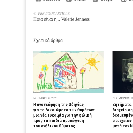
PREVIOUS ARTICLE
Ποια είναι η... Valerie Jenness
Σχετικά άρθρα
ΝΟΕΜΒΡΙΟΣ 2025
ΝΟΕΜΒΡΙΟΣ 2
Η αναθεώρηση της Οδηγίας
Ζητήματα 
για τα Δικαιώματα των Θυμάτων:
διαχείριση
μια νέα ευκαιρία για την φιλική
δεσμευμέν
προς τα παιδιά προσέγγιση
στοιχείων
του ανήλικου θύματος
μετά τον Ν