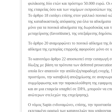
φυλάκισης δύο ετών και πρόστιμο 50.000 ευρώ. Οι
της εταιρείας όσο και των νομίμων εκπροσώπων της
Το άρθρο 18 εισάγει επίσης στον γαλλικό ποινικό κ
της καταδικαστικής απόφασης για όλα τα αδικήματα 
μόνο για τα ποινικά αδικήματα της δωροδοκίας και τ
μεταχείρισης (favoritisme), της υπεξαίρεσης δημόσι
Το άρθρο 20 αναμορφώνει το ποινικό αδίκημα της 
αδίκημα της εμπορίας επιρροής αφορούσε μόνο σε
Το καινοτόμο άρθρο 22 αποσκοπεί στην εισαγωγή συμ
δίωξης με βάση τα πρότυπα των deferred prosecutio
οποία δεν απαιτούν την απόδειξη/παραδοχή ενοχής.
προστίμου, την καταβολή αποζημίωσης σε αναγνωρι
συμμόρφωσης και την παρακολούθηση της εφαρμογή
και αν μια εταιρεία υπαχθεί σε DPA, μπορούν να ε
ανώτερων στελεχών της επιχείρησης).
Ο νόμος Sapin ενδυναμώνει, επίσης, την προστασία
εκτεταμένο ορισμό των καταγγελιών που υπάγονται 