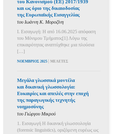
του Κανονισμού (ΕΕ) 2017/1939
και ως όριο της δικαιοδοσίας
της Ευρωπαϊκής Εισαγγελίας
του Ιωάννη Κ. Μοροζίνη
Ι. Εισαγωγή: Η από 16.06.2025 απόφαση
του Μόνιμου Τμήματος[1] Λόγω της
επικαιρότητας αναπτύχθηκε μια πλούσια
[…]
|
ΝΟΕΜΒΡΙΟΣ 2025
ΜΕΛΕΤΕΣ
Μεγάλα γλωσσικά μοντέλα
και δικανική γλωσσολογία:
Ευκαιρίες και απειλές στην εποχή
της παραγωγικής τεχνητής
νοημοσύνης
του Γιώργου Μικρού
1. Εισαγωγή Η δικανική γλωσσολογία
(forensic linguistics), οριζόμενη ευρέως ως