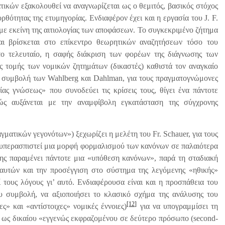
τικών εξακολουθεί να αναγνωρίζεται ως ο θεμιτός, βασικός στόχος
ορθότητας της ετυμηγορίας. Ενδιαφέρον έχει και η εργασία του J. F.
ς με εκείνη της αιτιολογίας των αποφάσεων. Το συγκεκριμένο ζήτημα
ι βρίσκεται στο επίκεντρο θεωρητικών αναζητήσεων τόσο του
το τελευταίο, η σαφής διάκριση των φορέων της διάγνωσης των
ς τομής των νομικών ζητημάτων (δικαστές) καθιστά τον αναγκαίο
η συμβολή των Wahlberg και Dahlman, για τους πραγματογνώμονες
ας γνώσεως» που συνοδεύει τις κρίσεις τους, θίγει ένα πάντοτε
ώς αυξάνεται με την αναμφίβολη εγκατάσταση της σύγχρονης
γματικών γεγονότων») ξεχωρίζει η μελέτη του Fr. Schauer, για τους
 υπερασπιστεί μια μορφή φορμαλισμού των κανόνων σε παλαιότερα
ιξης παραμένει πάντοτε μια «υπόθεση κανόνων», παρά τη σταδιακή
υτών και την προσέγγιση στο σύστημα της λεγόμενης «ηθικής»
 τους λόγους γι’ αυτό. Ενδιαφέρουσα είναι και η προσπάθεια του
ου συμβολή, να αξιοποιήσει το κλασικό σχήμα της ανάλυσης του
[12]
ς» και «αντίστοιχες» νομικές έννοιες)
για να υπογραμμίσει τη
ς ως δικαίου «εγγενώς εκφραζομένου σε δεύτερο πρόσωπο (second-