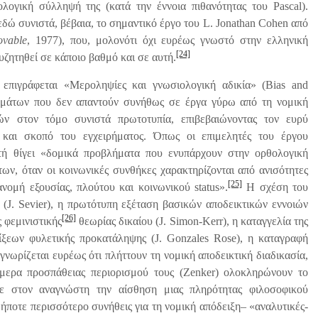
λογική σύλληψή της (κατά την έννοια πιθανότητας του Pascal).
ώ συνιστά, βέβαια, το σημαντικό έργο του L. Jonathan Cohen από
ovable
, 1977), που, μολονότι όχι ευρέως γνωστό στην ελληνική
[24]
υζητηθεί σε κάποιο βαθμό και σε αυτή.
 επιγράφεται «Μεροληψίες και γνωσιολογική αδικία» (Bias and
ητημάτων που δεν απαντούν συνήθως σε έργα γύρω από τη νομική
ν στον τόμο συνιστά πρωτοτυπία, επιβεβαιώνοντας τον ευρύ
 και σκοπό του εγχειρήματος. Όπως οι επιμελητές του έργου
υτή θίγει «δομικά προβλήματα που ενυπάρχουν στην ορθολογική
ν, όταν οι κοινωνικές συνθήκες χαρακτηρίζονται από ανισότητες
[25]
νομή εξουσίας, πλούτου και κοινωνικού status».
Η σχέση του
 (J. Sevier), η πρωτότυπη εξέταση βασικών αποδεικτικών εννοιών
[26]
 φεμινιστικής
θεωρίας δικαίου (J. Simon-Kerr), η καταγγελία της
ξεων φυλετικής προκατάληψης (J. Gonzales Rose), η καταγραφή
νωρίζεται ευρέως ότι πλήττουν τη νομική αποδεικτική διαδικασία,
ήμερα προσπάθειας περιορισμού τους (Zenker) ολοκληρώνουν το
ε στον αναγνώστη την αίσθηση μιας πληρότητας φιλοσοφικού
ήποτε περισσότερο συνήθεις για τη νομική απόδειξη– «αναλυτικές-