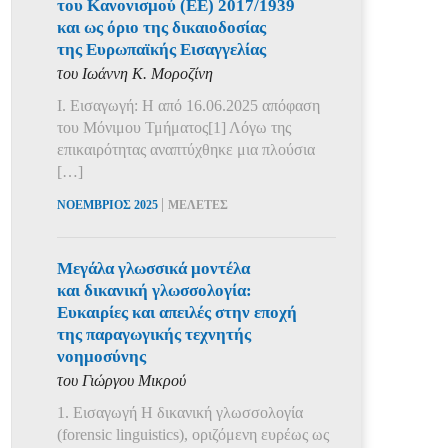
του Κανονισμού (ΕΕ) 2017/1939
και ως όριο της δικαιοδοσίας
της Ευρωπαϊκής Εισαγγελίας
του Ιωάννη Κ. Μοροζίνη
Ι. Εισαγωγή: Η από 16.06.2025 απόφαση
του Μόνιμου Τμήματος[1] Λόγω της
επικαιρότητας αναπτύχθηκε μια πλούσια
[…]
|
ΝΟΕΜΒΡΙΟΣ 2025
ΜΕΛΕΤΕΣ
Μεγάλα γλωσσικά μοντέλα
και δικανική γλωσσολογία:
Ευκαιρίες και απειλές στην εποχή
της παραγωγικής τεχνητής
νοημοσύνης
του Γιώργου Μικρού
1. Εισαγωγή Η δικανική γλωσσολογία
(forensic linguistics), οριζόμενη ευρέως ως