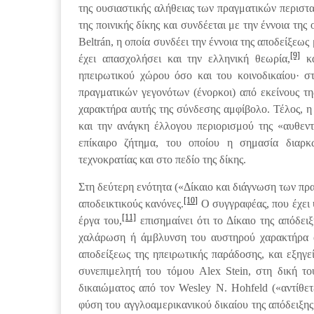
της ουσιαστικής αλήθειας των πραγματικών περιστα
της ποινικής δίκης και συνδέεται με την έννοια της 
Beltrán, η οποία συνδέει την έννοια της αποδείξεω
[9]
έχει απασχολήσει και την ελληνική θεωρία,
κα
ηπειρωτικού χώρου όσο και του κοινοδικαίου· σ
πραγματικών γεγονότων (ένορκοι) από εκείνους τη
χαρακτήρα αυτής της σύνδεσης αμφίβολο. Τέλος, 
και την ανάγκη έλλογου περιορισμού της «αυθεντί
επίκαιρο ζήτημα, του οποίου η σημασία διαρκ
τεχνοκρατίας και στο πεδίο της δίκης.
Στη δεύτερη ενότητα («Δίκαιο και διάγνωση των πρα
[10]
αποδεικτικούς κανόνες.
Ο συγγραφέας, που έχει
[11]
έργα του,
επισημαίνει ότι το Δίκαιο της απόδε
χαλάρωση ή άμβλυνση του αυστηρού χαρακτήρα α
αποδείξεως της ηπειρωτικής παράδοσης, και εξηγεί
συνεπιμελητή του τόμου Alex Stein, στη δική τ
δικαιώματος από τον Wesley N. Hohfeld («αντίθετε
φύση του αγγλοαμερικανικού δικαίου της απόδειξη