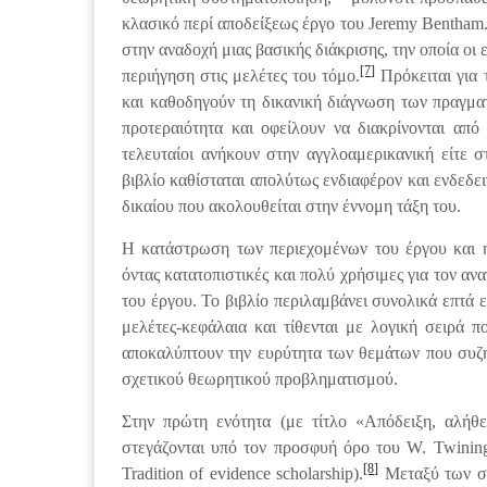
κλασικό περί αποδείξεως έργο του Jeremy Bentham
στην αναδοχή μιας βασικής διάκρισης, την οποία οι 
[7]
περιήγηση στις μελέτες του τόμο.
Πρόκειται για 
και καθοδηγούν τη δικανική διάγνωση των πραγματι
προτεραιότητα και οφείλουν να διακρίνονται από τ
τελευταίοι ανήκουν στην αγγλοαμερικανική είτε 
βιβλίο καθίσταται απολύτως ενδιαφέρον και ενδεδε
δικαίου που ακολουθείται στην έννομη τάξη του.
Η κατάστρωση των περιεχομένων του έργου και η
όντας κατατοπιστικές και πολύ χρήσιμες για τον αν
του έργου. Το βιβλίο περιλαμβάνει συνολικά επτά ε
μελέτες-κεφάλαια και τίθενται με λογική σειρά π
αποκαλύπτουν την ευρύτητα των θεμάτων που συζητ
σχετικού θεωρητικού προβληματισμού.
Στην πρώτη ενότητα (με τίτλο «Απόδειξη, αλήθε
στεγάζονται υπό τον προσφυή όρο του W. Twining
[8]
Tradition of evidence scholarship).
Μεταξύ των συ