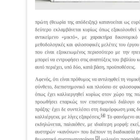
πρώτη (θεωρία της απόδειξης) κατανοείται ως ευρ
δεύτερο εκλαμβάνεται κυρίως όπως εξακολουθεί ν
αντικείμενο «μικτό», με χαρακτήρα δικονομικό
μεθοδολογικές και φιλοσοφικές μελέτες του έργου
που είναι εξοικειωμένος περισσότερο με την ηπε
μπορεί να εντρυφήσει στις αναπτύξεις του βιβλίου 
αυτό περιέχει, υπό δύο, κατά βάση, προϋποθέσεις.
Αφενός, ότι είναι πρόθυμος να αντιληφθεί τη νομικ
σύνθετο, διεπιστημονικό και πλούσιο σε φιλοσοφι
όπως έχει καλλιεργηθεί κυρίως στον χώρο της πολι
προωθήσει επαρκώς τον επιστημονικό διάλογο ο
πράξης⋅ έχει δε συντελέσει στη διαμόρφωση μιας δο
[4]
καλλιέργεια, με λίγες εξαιρέσεις.
Το φαινόμενο αυ
εκδηλώνεται, παλαιόθεν, με ιδιαίτερη μορφή: εκεί
αυστηρών «κανόνων» που διέπουν τη διαδικασία (ru
[5]
θεωρητική συστηματοποίηση,
μολονότι προσπάθει