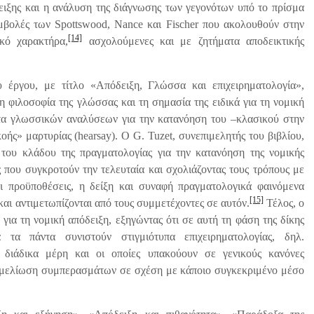
ιξης και η ανάλυση της διάγνωσης των γεγονότων υπό το πρίσμα
μβολές των Spottswood, Nance και Fischer που ακολουθούν στην
[14]
ικό χαρακτήρα,
ασχολούμενες και με ζητήματα αποδεικτικής
ου έργου, με τίτλο «Απόδειξη, Γλώσσα και επιχειρηματολογία»,
 φιλοσοφία της γλώσσας και τη σημασία της ειδικά για τη νομική
ητα γλωσσικών αναλύσεων για την κατανόηση του –κλασικού στην
ής» μαρτυρίας (hearsay). O G. Tuzet, συνεπιμελητής του βιβλίου,
του κλάδου της πραγματολογίας για την κατανόηση της νομικής
 που συγκροτούν την τελευταία και σχολιάζοντας τους τρόπους με
οι προϋποθέσεις, η δείξη και συναφή πραγματολογικά φαινόμενα
[15]
και αντιμετωπίζονται από τους συμμετέχοντες σε αυτόν.
Τέλος, ο
 για τη νομική απόδειξη, εξηγώντας ότι σε αυτή τη φάση της δίκης
 τα πάντα συνιστούν στιγμιότυπα επιχειρηματολογίας, δηλ.
τα διάδικα μέρη και οι οποίες υπακούουν σε γενικούς κανόνες
θεμελίωση συμπερασμάτων σε σχέση με κάποιο συγκεκριμένο μέσο