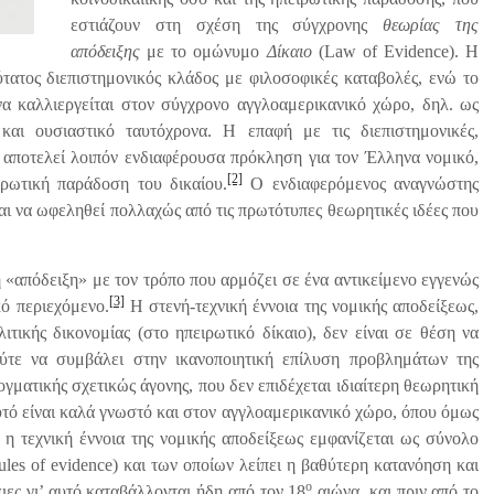
εστιάζουν στη σχέση της σύγχρονης
θεωρίας της
απόδειξης
με το ομώνυμο
Δίκαιο
(Law of Evidence). Η
ύτατος διεπιστημονικός κλάδος με φιλοσοφικές καταβολές, ενώ το
α καλλιεργείται στον σύγχρονο αγγλοαμερικανικό χώρο, δηλ. ως
 και ουσιαστικό ταυτόχρονα. Η επαφή με τις διεπιστημονικές,
 αποτελεί λοιπόν ενδιαφέρουσα πρόκληση για τον Έλληνα νομικό,
[2]
ιρωτική παράδοση του δικαίου.
Ο ενδιαφερόμενος αναγνώστης
και να ωφεληθεί πολλαχώς από τις πρωτότυπες θεωρητικές ιδέες που
ή «απόδειξη» με τον τρόπο που αρμόζει σε ένα αντικείμενο εγγενώς
[3]
κό περιεχόμενο.
Η στενή-τεχνική έννοια της νομικής αποδείξεως,
τικής δικονομίας (στο ηπειρωτικό δίκαιο), δεν είναι σε θέση να
ύτε να συμβάλει στην ικανοποιητική επίλυση προβλημάτων της
γματικής σχετικώς άγονης, που δεν επιδέχεται ιδιαίτερη θεωρητική
τό είναι καλά γνωστό και στον αγγλοαμερικανικό χώρο, όπου όμως
, η τεχνική έννοια της νομικής αποδείξεως εμφανίζεται ως σύνολο
les of evidence) και των οποίων λείπει η βαθύτερη κατανόηση και
ο
ες γι’ αυτό καταβάλλονται ήδη από τον 18
αιώνα, και πριν από το