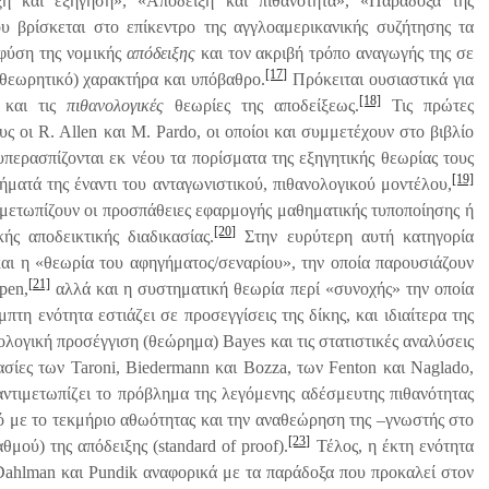
ξη και εξήγηση», «Απόδειξη και πιθανότητα», «Παράδοξα της
υ βρίσκεται στο επίκεντρο της αγγλοαμερικανικής συζήτησης τα
 φύση της νομικής
απόδειξης
και τον ακριβή τρόπο αναγωγής της σε
[17]
θεωρητικό) χαρακτήρα και υπόβαθρο.
Πρόκειται ουσιαστικά για
[18]
και τις
πιθανολογικές
θεωρίες της αποδείξεως.
Τις πρώτες
ς οι R. Allen και M. Pardo, οι οποίοι και συμμετέχουν στο βιβλίο
υπερασπίζονται εκ νέου τα πορίσματα της εξηγητικής θεωρίας τους
[19]
κτήματά της έναντι του ανταγωνιστικού, πιθανολογικού μοντέλου,
μετωπίζουν οι προσπάθειες εφαρμογής μαθηματικής τυποποίησης ή
[20]
ς αποδεικτικής διαδικασίας.
Στην ευρύτερη αυτή κατηγορία
και η «θεωρία του αφηγήματος/σεναρίου», την οποία παρουσιάζουν
[21]
pen,
αλλά και η συστηματική θεωρία περί «συνοχής» την οποία
τη ενότητα εστιάζει σε προσεγγίσεις της δίκης, και ιδιαίτερα της
νολογική προσέγγιση (θεώρημα) Bayes και τις στατιστικές αναλύσεις
γασίες των Taroni, Biedermann και Bozza, των Fenton και Naglado,
 αντιμετωπίζει το πρόβλημα της λεγόμενης αδέσμευτης πιθανότητας
σμό με το τεκμήριο αθωότητας και την αναθεώρηση της –γνωστής στο
[23]
θμού) της απόδειξης (standard of proof).
Τέλος, η έκτη ενότητα
Dahlman και Pundik αναφορικά με τα παράδοξα που προκαλεί στον