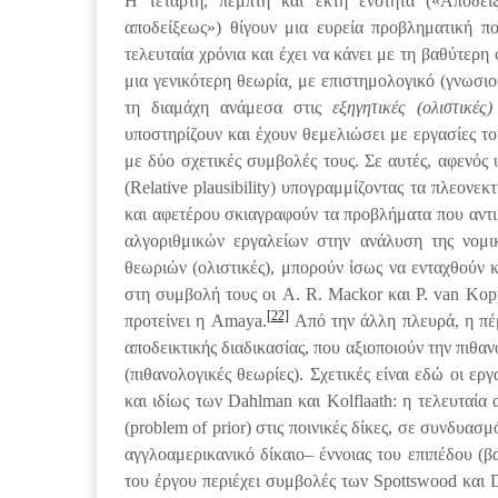
Η τέταρτη, πέμπτη και έκτη ενότητα («Απόδει
αποδείξεως») θίγουν μια ευρεία προβληματική πο
τελευταία χρόνια και έχει να κάνει με τη βαθύτερη
μια γενικότερη θεωρία
,
με επιστημολογικό (γνωσιο
τη διαμάχη ανάμεσα στις
εξηγητικές (ολιστικές)
υποστηρίζουν και έχουν θεμελιώσει με εργασίες του
με δύο σχετικές συμβολές τους. Σε αυτές, αφενός 
(Relative plausibility) υπογραμμίζοντας τα πλεονε
και αφετέρου σκιαγραφούν τα προβλήματα που αντι
αλγοριθμικών εργαλείων στην ανάλυση της νομική
θεωριών (ολιστικές), μπορούν ίσως να ενταχθούν 
στη συμβολή τους οι A. R. Mackor και P. van Kop
[22]
προτείνει η Amaya.
Από την άλλη πλευρά, η πέμπ
αποδεικτικής διαδικασίας, που αξιοποιούν την πιθα
(πιθανολογικές θεωρίες). Σχετικές είναι εδώ οι ερ
και ιδίως των Dahlman και Kolflaath: η τελευταία
(problem of prior) στις ποινικές δίκες, σε συνδυα
αγγλοαμερικανικό δίκαιο– έννοιας του επιπέδου (βα
του έργου περιέχει συμβολές των Spottswood και 