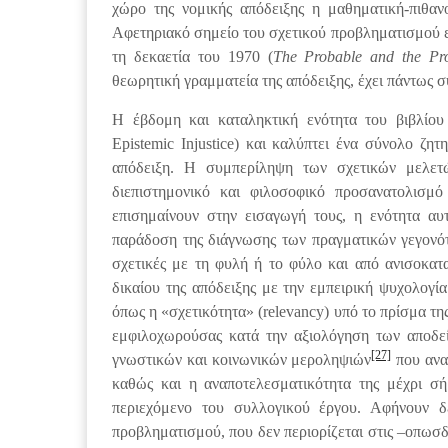
χώρο της νομικής απόδειξης η μαθηματική-πιθανο
Αφετηριακό σημείο του σχετικού προβληματισμού εδ
τη δεκαετία του 1970 (
The Probable and the Pr
θεωρητική γραμματεία της απόδειξης, έχει πάντως σ
Η έβδομη και καταληκτική ενότητα του βιβλίου
Epistemic Injustice) και καλύπτει ένα σύνολο ζ
απόδειξη. Η συμπερίληψη των σχετικών μελετώ
διεπιστημονικό και φιλοσοφικό προσανατολισμό
επισημαίνουν στην εισαγωγή τους, η ενότητα α
παράδοση της διάγνωσης των πραγματικών γεγονότω
σχετικές με τη φυλή ή το φύλο και από ανισοκατα
δικαίου της απόδειξης με την εμπειρική ψυχολογία
όπως η «σχετικότητα» (relevancy) υπό το πρίσμα της
εμφιλοχωρούσας κατά την αξιολόγηση των αποδεί
[27]
γνωστικών και κοινωνικών μεροληψιών
που αναγ
καθώς και η αναποτελεσματικότητα της μέχρι σ
περιεχόμενο του συλλογικού έργου. Αφήνουν δ
προβληματισμού, που δεν περιορίζεται στις –οπωσδ