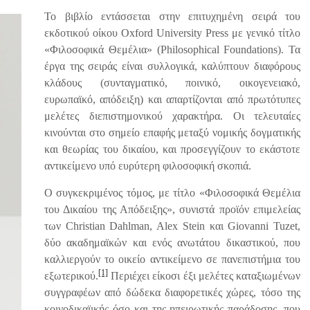
Το βιβλίο εντάσσεται στην επιτυχημένη σειρά του
εκδοτικού οίκου Oxford University Press με γενικό τίτλο
«Φιλοσοφικά Θεμέλια» (Philosophical Foundations). Τα
έργα της σειράς είναι συλλογικά, καλύπτουν διαφόρους
κλάδους (συνταγματικό, ποινικό, οικογενειακό,
ευρωπαϊκό, απόδειξη) και απαρτίζονται από πρωτότυπες
μελέτες διεπιστημονικού χαρακτήρα. Οι τελευταίες
κινούνται στο σημείο επαφής μεταξύ νομικής δογματικής
και θεωρίας του δικαίου, και προσεγγίζουν το εκάστοτε
αντικείμενο υπό ευρύτερη φιλοσοφική σκοπιά.
Ο συγκεκριμένος τόμος, με τίτλο «Φιλοσοφικά Θεμέλια
του Δικαίου της Απόδειξης», συνιστά προϊόν επιμελείας
των Christian Dahlman, Alex Stein και Giovanni Tuzet,
δύο ακαδημαϊκών και ενός ανωτάτου δικαστικού, που
καλλιεργούν το οικείο αντικείμενο σε πανεπιστήμια του
[1]
εξωτερικού.
Περιέχει είκοσι έξι μελέτες καταξιωμένων
συγγραφέων από δώδεκα διαφορετικές χώρες, τόσο της
κοινοδικαϊικής όσο και της ηπειρωτικής παράδοσης, που