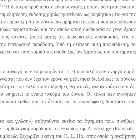
[6]
.
H δεύτερη προϋπόθεση είναι συναφής με την πρώτη και έγκειται
επιμελητές της έκδοσης ρητώς προτείνουν ως βοηθητικό μίτο για την
την παραδοχή ότι οι λόγοι-επιχειρήματα (reasons) που κατευθύνουν
κών περιστατικών και την αποδεικτική διαδικασία εν γένει έχουν
ους κανόνες (rules) αυτής της αποδεικτικής διαδικασίας, είτε οι
στην ηπειρωτική παράδοση. Υπό τη δεύτερη αυτή προϋπόθεση, το
ιγμένο για κάθε νομικό της απόδειξης, ανεξαρτήτως του συστήματος
 εισαγωγή των επιμελητών (σ. 1-7) αποκαλύπτουν εναργή δομή,
αγνώστη που δεν έχει τον χρόνο να μελετήσει διεξοδικώς το σύνολο
νότητες που καλύπτουν ισάριθμες θεματικές, φιλοξενούν είκοσι έξι
ου υπηρετεί το ενιαίο πνεύμα του έργου. Οι τίτλοι των ενοτήτων
ούνται καθώς και την έκταση και τις φιλοσοφικές διαστάσεις του
ια και γνώση») συζητούνται εκείνα τα ζητήματα που, συνήθως,
 «ορθολογική παράδοση της θεωρίας της Απόδειξης» (Rationalist
μβολών ξεχωρίζει εκείνη του H. L. Ho, στην οποία η αναζήτηση