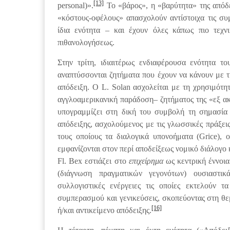
[13]
personal)».
Το «βάρος», η «βαρύτητα» της απόδε
«κόστους-οφέλους» απασχολούν αντίστοιχα τις συ
ίδια ενότητα – και έχουν όλες κάπως πιο τεχν
πιθανολογήσεως.
Στην τρίτη, ιδιαιτέρως ενδιαφέρουσα ενότητα τ
αναπτύσσονται ζητήματα που έχουν να κάνουν με τη
απόδειξη. Ο L. Solan ασχολείται με τη χρησιμότ
αγγλοαμερικανική παράδοση– ζητήματος της «εξ ακο
υπογραμμίζει στη δική του συμβολή τη σημασία 
απόδειξης, ασχολούμενος με τις γλωσσικές πράξεις
τους οποίους τα διαλογικά υπονοήματα (Grice), 
εμφανίζονται στον περί αποδείξεως νομικό διάλογο 
Fl. Bex εστιάζει στο
επιχείρημα
ως κεντρική έννοια
(διάγνωση πραγματικών γεγονότων) ουσιαστικά
συλλογιστικές ενέργειες τις οποίες εκτελούν 
συμπερασμού και γενικεύσεις, σκοπεύοντας στη 
[16]
ή/και αντικείμενο απόδειξης.