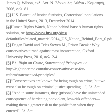
James Q. Wilson, εκδ. Αντ. Ν. Σάκκουλα, Αθήνα - Κομοτηνή,
2006, σελ. 81.
[3]
U.S. Bureau of Justice Statistics, Correctional populations
in the United States, 2013, December 2014.
[4]
Human Rights Watch, Nation behind bars: A human rights
solution, σε
https://www.hrw.org/sites/
default/files/related_material/2014_US_Nation_Behind_Bars_0.pd
[5]
Dagan David and Teles Steven M., Prison Break : Why
conservatives turned against mass incarceration, Oxford
University Press, 2016, σελ. 2-4.
[6]
Βλ.
Right on Crime, Statement of Principles,
σε
http://rightoncrime.com/the-conservative-case-for-
reform/statement-of-principles/
[7]
“Conservatives are known for being tough on crime, but we
must also be tough on criminal justice spending…”, βλ. ό.π.
[8]
“And in some instances, they (prisons) have the unintended
consequence of hardening nonviolent, low-risk offenders—
making them a greater risk to the public than when they
entered”, βλ. ό.π.