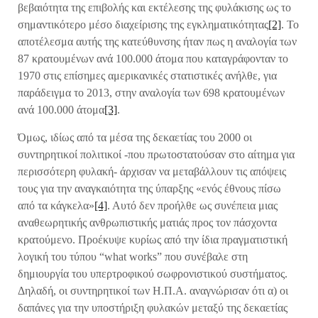
βεβαιότητα της επιβολής και εκτέλεσης της φυλάκισης ως το
σημαντικότερο μέσο διαχείρισης της εγκληματικότητας
[2]
. Το
αποτέλεσμα αυτής της κατεύθυνσης ήταν πως η αναλογία των
87 κρατουμένων ανά 100.000 άτομα που καταγράφονταν το
1970 στις επίσημες αμερικανικές στατιστικές ανήλθε, για
παράδειγμα το 2013, στην αναλογία των 698 κρατουμένων
ανά 100.000 άτομα
[3]
.
Όμως, ιδίως από τα μέσα της δεκαετίας του 2000 οι
συντηρητικοί πολιτικοί -που πρωτοστατούσαν στο αίτημα για
περισσότερη φυλακή- άρχισαν να μεταβάλλουν τις απόψεις
τους για την αναγκαιότητα της ύπαρξης «ενός έθνους πίσω
από τα κάγκελα»
[4]
. Αυτό δεν προήλθε ως συνέπεια μιας
αναθεωρητικής ανθρωπιστικής ματιάς προς τον πάσχοντα
κρατούμενο. Προέκυψε κυρίως από την ίδια πραγματιστική
λογική του τύπου “what works” που συνέβαλε στη
δημιουργία του υπερτροφικού σωφρονιστικού συστήματος.
Δηλαδή, οι συντηρητικοί των Η.Π.Α. αναγνώρισαν ότι α) οι
δαπάνες για την υποστήριξη φυλακών μεταξύ της δεκαετίας