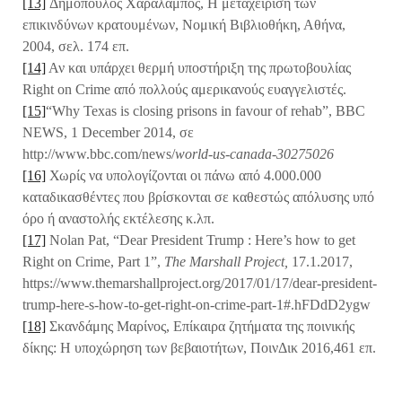
[13]
Δημόπουλος Χαράλαμπος, Η μεταχείριση των
επικινδύνων κρατουμένων, Νομική Βιβλιοθήκη, Αθήνα,
2004, σελ. 174 επ.
[14]
Αν και υπάρχει θερμή υποστήριξη της πρωτοβουλίας
Right on Crime από πολλούς αμερικανούς ευαγγελιστές.
[15]
“Why Texas is closing prisons in favour of rehab”, BBC
NEWS, 1 December 2014, σε
http://www.bbc.com/news/
world-us-canada-30275026
[16]
Χωρίς να υπολογίζονται οι πάνω από 4.000.000
καταδικασθέντες που βρίσκονται σε καθεστώς απόλυσης υπό
όρο ή αναστολής εκτέλεσης κ.λπ.
[17]
Nolan Pat, “Dear President Trump : Here’s how to get
Right on Crime, Part 1”,
The Marshall Project,
17.1.2017,
https://www.themarshallproject.org/2017/01/17/dear-president-
trump-here-s-how-to-get-right-on-crime-part-1#.hFDdD2ygw
[18]
Σκανδάμης Μαρίνος, Επίκαιρα ζητήματα της ποινικής
δίκης: Η υποχώρηση των βεβαιοτήτων, ΠοινΔικ 2016,461 επ.