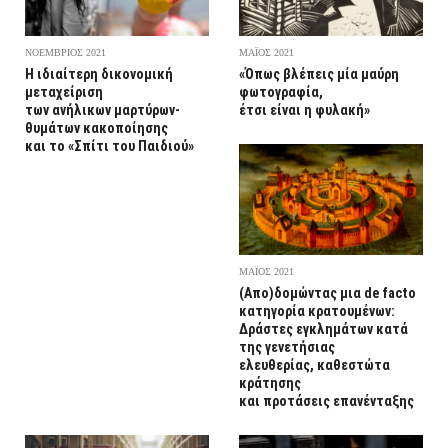
ΝΟΕΜΒΡΙΟΣ 2021
ΜΑΪΟΣ 2021
Η ιδιαίτερη δικονομική
«Όπως βλέπεις μία μαύρη
μεταχείριση
φωτογραφία,
των ανήλικων μαρτύρων-
έτσι είναι η φυλακή»
θυμάτων κακοποίησης
και το «Σπίτι του Παιδιού»
ΜΑΪΟΣ 2021
(Απο)δομώντας μια de facto
κατηγορία κρατουμένων:
Δράστες εγκλημάτων κατά
της γενετήσιας
ελευθερίας, καθεστώτα
κράτησης
και προτάσεις επανένταξης