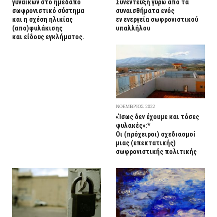
γυναικών στο ημεδαπό
Συνέντευξη γύρω από τα
σωφρονιστικό σύστημα
συναισθήματα ενός
και η σχέση ηλικίας
εν ενεργεία σωφρονιστικού
(απο)φυλάκισης
υπαλλήλου
και είδους εγκλήματος.
ΝΟΕΜΒΡΙΟΣ 2022
«Ίσως δεν έχουμε και τόσες
φυλακές»:*
Οι (πρόχειροι) σχεδιασμοί
μιας (επεκτατικής)
σωφρονιστικής πολιτικής