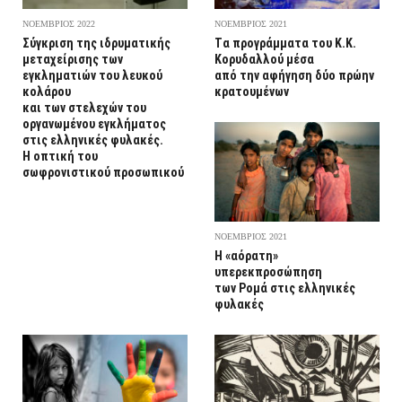
ΝΟΕΜΒΡΙΟΣ 2022
ΝΟΕΜΒΡΙΟΣ 2021
Σύγκριση της ιδρυματικής
Tα προγράμματα του K.K.
μεταχείρισης των
Kορυδαλλού μέσα
εγκληματιών του λευκού
από την αφήγηση δύο πρώην
κολάρου
κρατουμένων
και των στελεχών του
οργανωμένου εγκλήματος
στις ελληνικές φυλακές.
Η οπτική του
σωφρονιστικού προσωπικού
ΝΟΕΜΒΡΙΟΣ 2021
Η «αόρατη»
υπερεκπροσώπηση
των Ρομά στις ελληνικές
φυλακές