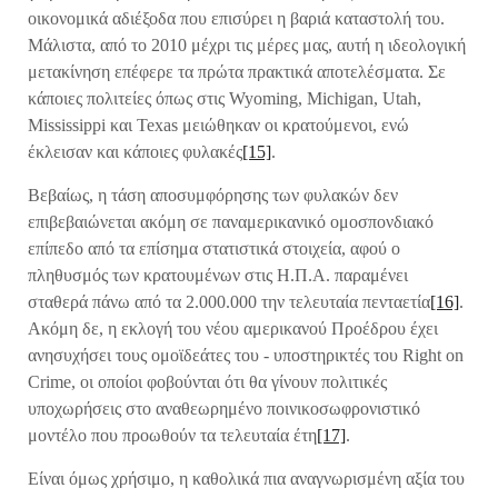
οικονομικά αδιέξοδα που επισύρει η βαριά καταστολή του.
Μάλιστα, από το 2010 μέχρι τις μέρες μας, αυτή η ιδεολογική
μετακίνηση επέφερε τα πρώτα πρακτικά αποτελέσματα. Σε
κάποιες πολιτείες όπως στις Wyoming, Michigan, Utah,
Mississippi και Texas μειώθηκαν οι κρατούμενοι, ενώ
έκλεισαν και κάποιες φυλακές
[15]
.
Βεβαίως, η τάση αποσυμφόρησης των φυλακών δεν
επιβεβαιώνεται ακόμη σε παναμερικανικό ομοσπονδιακό
επίπεδο από τα επίσημα στατιστικά στοιχεία, αφού ο
πληθυσμός των κρατουμένων στις Η.Π.Α. παραμένει
σταθερά πάνω από τα 2.000.000 την τελευταία πενταετία
[16]
.
Ακόμη δε, η εκλογή του νέου αμερικανού Προέδρου έχει
ανησυχήσει τους ομοϊδεάτες του - υποστηρικτές του Right on
Crime, οι οποίοι φοβούνται ότι θα γίνουν πολιτικές
υποχωρήσεις στο αναθεωρημένο ποινικοσωφρονιστικό
μοντέλο που προωθούν τα τελευταία έτη
[17]
.
Είναι όμως χρήσιμο, η καθολικά πια αναγνωρισμένη αξία του