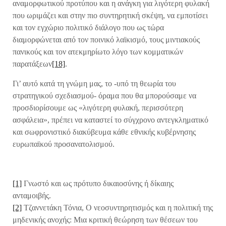
αναμορφωτικού προτύπου και η ανάγκη για λιγότερη φυλακή
που ωριμάζει και στην πιο συντηρητική σκέψη, να εμποτίσει
και τον εγχώριο πολιτικό διάλογο που ως τώρα
διαμορφώνεται από τον ποινικό λαϊκισμό, τους μιντιακούς
πανικούς και τον ατεκμηρίωτο λόγο των κομματικών
παρατάξεων
[18]
.
Γι’ αυτό κατά τη γνώμη μας, το -υπό τη θεωρία του
στρατηγικού σχεδιασμού- όραμα που θα μπορούσαμε να
προσδιορίσουμε ως «λιγότερη φυλακή, περισσότερη
ασφάλεια», πρέπει να καταστεί το σύγχρονο αντεγκληματικό
και σωφρονιστικό διακύβευμα κάθε εθνικής κυβέρνησης
ευρωπαϊκού προσανατολισμού.
[1]
Γνωστό και ως πρότυπο δικαιοσύνης ή δίκαιης
ανταμοιβής.
[2]
Τζαννετάκη Τόνια, Ο νεοσυντηρητισμός και η πολιτική της
μηδενικής ανοχής: Μια κριτική θεώρηση των θέσεων του