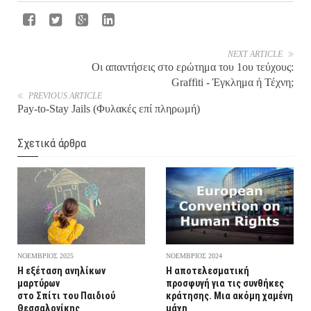
NEXT ARTICLE
Οι απαντήσεις στο ερώτημα του 1ου τεύχους:
Graffiti - Έγκλημα ή Τέχνη;
PREVIOUS ARTICLE
Pay-to-Stay Jails (Φυλακές επί πληρωμή)
Σχετικά άρθρα
ΝΟΕΜΒΡΙΟΣ 2025
ΝΟΕΜΒΡΙΟΣ 2024
Η εξέταση ανηλίκων
Η αποτελεσματική
μαρτύρων
προσφυγή για τις συνθήκες
στο Σπίτι του Παιδιού
κράτησης. Μια ακόμη χαμένη
Θεσσαλονίκης
μάχη