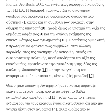
Florida, Jeb Bush, αλλά και εννέα τέως υπουργοί δικαιοσύνης
των Η.Π.Α. Η διακήρυξη αναγνωρίζει τα οικονομικά
αδιέξοδα που προκαλεί ένα υδροκέφαλο σωφρονιστικό
σύστημα
[7]
, καθώς και τη συμβολή των φυλακών στην
αύξηση της υποτροπής
[8]
, χωρίς όμως να υποτιμά την αξία της
δημόσιας ασφάλειας
[9]
και την ανάγκη εκτίμησης της
επικινδυνότητας των εγκληματιών
[10]
. Πρωτίστως όμως αυτή
η πρωτοβουλία φαίνεται πως συμβάλλει στην αλλαγή
παραδείγματος της συντηρητικής αντεγκληματικής και
σωφρονιστικής πολιτικής, αφού αποδέχεται την αξία της
επανένταξης, προτείνοντας την εγκατάλειψη της ιδέας της
απόλυτης δικαιοσύνης
[11]
και την αναγνώριση του
αναμορφωτικού προτύπου ως
ιδανικό
(sic) μοντέλο
[12]
.
Θεωρητικά λοιπόν η συντηρητική αμερικανική παράταξη
έκανε μια μεγάλη τομή, που αντιστρέφει το βαθιά
κατασταλτικό παρελθόν της
[13]
, έστω και αν το επιεικές
ενδιαφέρον για τους κρατουμένους αναπτύσσεται όχι από μια
γνήσια πίστη στον άνθρωπο
[14]
, αλλά κυρίως από τα