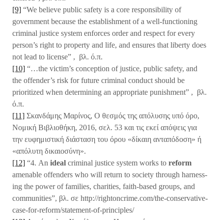
[9]
“We believe public safety is a core responsibility of
government because the establishment of a well-functioning
criminal justice system enforces order and respect for every
person’s right to property and life, and ensures that liberty does
not lead to license” , βλ. ό.π.
[10]
“…the victim’s conception of justice, public safety, and
the offender’s risk for future criminal conduct should be
prioritized when determining an appropriate punishment” , βλ.
ό.π.
[11]
Σκανδάμης Μαρίνος, Ο θεσμός της απόλυσης υπό όρο,
Νομική Βιβλιοθήκη, 2016, σελ. 53 και τις εκεί απόψεις για
την ευφημιστική διάσταση του όρου «δίκαιη ανταπόδοση» ή
«απόλυτη δικαιοσύνη».
[12]
“4. An
ideal
criminal justice system works to
reform
amenable offenders who will return to society through harness­
ing the power of families, charities, faith-based groups, and
communities”, βλ. σε http://rightoncrime.com/the-conservative-
case-for-reform/statement-of-principles/