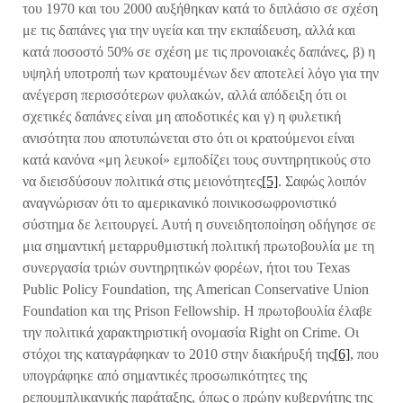
του 1970 και του 2000 αυξήθηκαν κατά το διπλάσιο σε σχέση
με τις δαπάνες για την υγεία και την εκπαίδευση, αλλά και
κατά ποσοστό 50% σε σχέση με τις προνοιακές δαπάνες, β) η
υψηλή υποτροπή των κρατουμένων δεν αποτελεί λόγο για την
ανέγερση περισσότερων φυλακών, αλλά απόδειξη ότι οι
σχετικές δαπάνες είναι μη αποδοτικές και γ) η φυλετική
ανισότητα που αποτυπώνεται στο ότι οι κρατούμενοι είναι
κατά κανόνα «μη λευκοί» εμποδίζει τους συντηρητικούς στο
να διεισδύσουν πολιτικά στις μειονότητες
[5]
. Σαφώς λοιπόν
αναγνώρισαν ότι το αμερικανικό ποινικοσωφρονιστικό
σύστημα δε λειτουργεί. Αυτή η συνειδητοποίηση οδήγησε σε
μια σημαντική μεταρρυθμιστική πολιτική πρωτοβουλία με τη
συνεργασία τριών συντηρητικών φορέων, ήτοι του Texas
Public Policy Foundation, της American Conservative Union
Foundation και της Prison Fellowship. Η πρωτοβουλία έλαβε
την πολιτικά χαρακτηριστική ονομασία Right on Crime. Οι
στόχοι της καταγράφηκαν το 2010 στην διακήρυξή της
[6]
, που
υπογράφηκε από σημαντικές προσωπικότητες της
ρεπουμπλικανικής παράταξης, όπως ο πρώην κυβερνήτης της