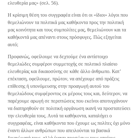
ελευθερία μας» (σελ. 56).
Η κρίσιμη θέση του συγγραφέα είναι ότι οι «ίδιοι» λόγοι που
θεμελιώνουν τα πολιτικά μας καθήκοντα προς την πολιτική
μας κοινότητα και τους συμπολίτες μας, θεμελιώνουν και τα
καθήκοντά μας απέναντι στους πρόσφυγες. Πώς εξηγείται
αυτό;
Προφανώς, οφείλουμε να δεχτούμε ένα αντίστοιχο
θεμελιώδες συμφέρον συμμετοχής σε πολιτικό πλαίσιο
ελευθερίας και δικαιοσύνης σε κάθε άλλο άνθρωπο. Κατ’
επέκταση, οφείλουμε, πρώτον, να απέχουμε από πράξεις
επίθεσης ή υπονόμευσης στην προαγωγή αυτού του
θεμελιώδους συμφέροντος εκ μέρους τους και, δεύτερον, να
παρέχουμε αρωγή σε περιπτώσεις που εκείνοι αποτυγχάνουν
να διατηρηθούν σε πολιτική οργάνωση ικανή να προστατεύσει
την ελευθερία τους. Αυτά τα καθήκοντα, καταλήγει ο
συγγραφέας, είναι καθήκοντα που έχουμε ως πολίτες όχι μόνο
έναντι άλλων ανθρώπων που απειλούνται τα βασικά
δικαιώματά τους, αλλά έναντι προσώπων τους οποίους