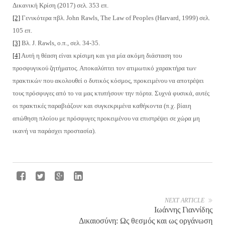
Δικανική Κρίση (2017) σελ. 353 επ.
[2]
Γενικότερα πβλ. John Rawls, The Law of Peoples (Harvard, 1999) σελ.
105 επ.
[3]
Βλ. J. Rawls, ο.π., σελ. 34-35.
[4]
Αυτή η θέαση είναι κρίσιμη και για μία ακόμη διάσταση του
προσφυγικού ζητήματος. Αποκαλύπτει τον ατιμωτικό χαρακτήρα των
πρακτικών που ακολουθεί ο δυτικός κόσμος, προκειμένου να αποτρέψει
τους πρόσφυγες από το να μας κτυπήσουν την πόρτα. Συχνά φυσικά, αυτές
οι πρακτικές παραβιάζουν και συγκεκριμένα καθήκοντα (π.χ. βίαιη
απώθηση πλοίου με πρόσφυγες προκειμένου να επιστρέψει σε χώρα μη
ικανή να παράσχει προστασία).
NEXT ARTICLE
Ιωάννης Γιαννίδης
Δικαιοσύνη: Ως θεσμός και ως οργάνωση