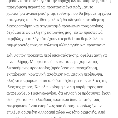
εφόσον αυτή συνεπάγεται την παροχή άδειας διαμονής, τότε η
παρεχόμενη περαιτέρω προστασία έχει πράγματι το
χαρακτήρα αναπλήρωσης της ευθύνης που θα βάρυνε τη χώρα
καταγωγής του. Αντίθετη εκδοχή θα οδηγούσε σε αθέμιτη
διαφοροποίηση και στιγματισμό προσώπων τους οποίους
δεχόμαστε ως μέλη της κοινωνίας μας –έστω προσωρινά-
ακριβώς για το λόγο ότι έχουν στερηθεί του θεμελιώδους
συμφέροντός τους σε πολιτική αλληλεγγύη και προστασία.
Εάν λοιπόν πρόκειται περί υποκατάστασης, οφείλει αυτή να
είναι πλήρης; Μπορεί το εύρος και το περιεχόμενο της
δικαιούμενης προστασίας (πρόσβαση σε απασχόληση,
εκπαίδευση, κοινωνική ασφάλιση και ιατρική περίθαλψη,
κλπ) να διαφοροποιείται από ό,τι ισχύει για τους πολίτες της
ίδιας της χώρας. Και εδώ κρίσιμη είναι η παράμετρος που
αναδεικνύει ο Παπαγεωργίου, ότι δηλαδή οι πρόσφυγες έχουν
στερηθεί του θεμελιώδους πολιτικού δικαιώματός τους.
Διαφοροποιούνται επομένως από όσους εκουσίως έχουν
επιλέξει ορισμένη αλλοδαπή χώρα ως τόπο διαμονής. Από