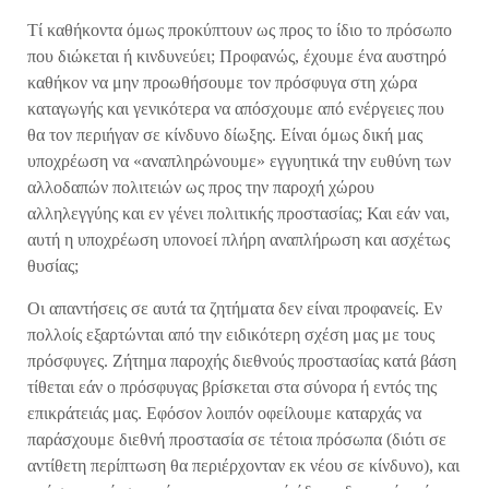
Τί καθήκοντα όμως προκύπτουν ως προς το ίδιο το πρόσωπο
που διώκεται ή κινδυνεύει; Προφανώς, έχουμε ένα αυστηρό
καθήκον να μην προωθήσουμε τον πρόσφυγα στη χώρα
καταγωγής και γενικότερα να απόσχουμε από ενέργειες που
θα τον περιήγαν σε κίνδυνο δίωξης. Είναι όμως δική μας
υποχρέωση να «αναπληρώνουμε» εγγυητικά την ευθύνη των
αλλοδαπών πολιτειών ως προς την παροχή χώρου
αλληλεγγύης και εν γένει πολιτικής προστασίας; Και εάν ναι,
αυτή η υποχρέωση υπονοεί πλήρη αναπλήρωση και ασχέτως
θυσίας;
Οι απαντήσεις σε αυτά τα ζητήματα δεν είναι προφανείς. Εν
πολλοίς εξαρτώνται από την ειδικότερη σχέση μας με τους
πρόσφυγες. Ζήτημα παροχής διεθνούς προστασίας κατά βάση
τίθεται εάν ο πρόσφυγας βρίσκεται στα σύνορα ή εντός της
επικράτειάς μας. Εφόσον λοιπόν οφείλουμε καταρχάς να
παράσχουμε διεθνή προστασία σε τέτοια πρόσωπα (διότι σε
αντίθετη περίπτωση θα περιέρχονταν εκ νέου σε κίνδυνο), και