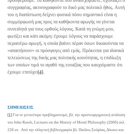
προσφέρουμε. Τα καθήκοντα που αναδεχόμαστε, σχολιάζει ο
συγγραφέας, ακτινογραφούν το δικό μας πολιτικό ήθος. Αυτή
του η διαπίστωση δείχνει φυσικά πόσο σημαντικό είναι η
συμμόρφωσή μας προς τα καθήκοντα αρωγής να γίνεται
συνειδητά για τους ορθούς λόγους. Κατά τη γνώμη μου,
φωτίζει και κάτι ακόμη: έχουμε λόγους να παράσχουμε
περαιτέρω αρωγή, η οποία βαίνει πέραν όσων δικαιούνται να
«απαιτήσουν» οι πρόσφυγες από εμάς. Πρόκειται για ιδανικά
τελειώσεως της δικής μας πολιτικής κοινότητας, η επιδίωξη
των οποίων τιμά το αγαθό της ευταξίας που καυχιόμαστε ότι
έχουμε επιτύχει
[4]
.
ΣΗΜΕΙΩΣΕΙΣ
[1]
Για το γενικότερο προβληματισμό, βλ. την αριστουργηματική ανάλυση
του John Rawls, Lectures on the History of Moral Philosophy (2000) σελ.
226 επ. Από την ελληνική βιβλιογραφία βλ. Παύλος Σούρλας, Δίκαιο και