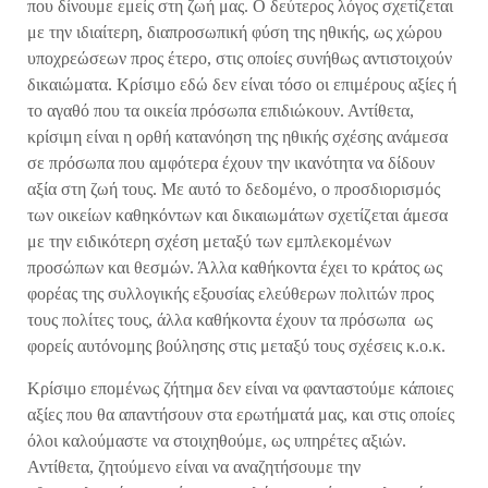
που δίνουμε εμείς στη ζωή μας. Ο δεύτερος λόγος σχετίζεται
με την ιδιαίτερη, διαπροσωπική φύση της ηθικής, ως χώρου
υποχρεώσεων προς έτερο, στις οποίες συνήθως αντιστοιχούν
δικαιώματα. Κρίσιμο εδώ δεν είναι τόσο οι επιμέρους αξίες ή
το αγαθό που τα οικεία πρόσωπα επιδιώκουν. Αντίθετα,
κρίσιμη είναι η ορθή κατανόηση της ηθικής σχέσης ανάμεσα
σε πρόσωπα που αμφότερα έχουν την ικανότητα να δίδουν
αξία στη ζωή τους. Με αυτό το δεδομένο, ο προσδιορισμός
των οικείων καθηκόντων και δικαιωμάτων σχετίζεται άμεσα
με την ειδικότερη σχέση μεταξύ των εμπλεκομένων
προσώπων και θεσμών. Άλλα καθήκοντα έχει το κράτος ως
φορέας της συλλογικής εξουσίας ελεύθερων πολιτών προς
τους πολίτες τους, άλλα καθήκοντα έχουν τα πρόσωπα ως
φορείς αυτόνομης βούλησης στις μεταξύ τους σχέσεις κ.ο.κ.
Κρίσιμο επομένως ζήτημα δεν είναι να φανταστούμε κάποιες
αξίες που θα απαντήσουν στα ερωτήματά μας, και στις οποίες
όλοι καλούμαστε να στοιχηθούμε, ως υπηρέτες αξιών.
Αντίθετα, ζητούμενο είναι να αναζητήσουμε την