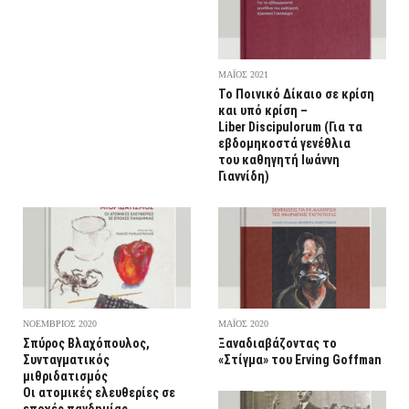
ΜΑΪΟΣ 2021
Το Ποινικό Δίκαιο σε κρίση
και υπό κρίση –
Liber Discipulorum (Για τα
εβδομηκοστά γενέθλια
του καθηγητή Ιωάννη
Γιαννίδη)
ΝΟΕΜΒΡΙΟΣ 2020
ΜΑΪΟΣ 2020
Σπύρος Βλαχόπουλος,
Ξαναδιαβάζοντας το
Συνταγματικός
«Στίγμα» του Erving Goffman
μιθριδατισμός
Οι ατομικές ελευθερίες σε