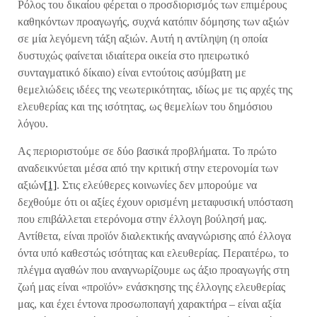
Ρόλος του δικαίου φέρεται ο προσδιορισμός των επιμέρους
καθηκόντων προαγωγής, συχνά κατόπιν δόμησης των αξιών
σε μία λεγόμενη τάξη αξιών. Αυτή η αντίληψη (η οποία
δυστυχώς φαίνεται ιδιαίτερα οικεία στο ηπειρωτικό
συνταγματικό δίκαιο) είναι εντούτοις ασύμβατη με
θεμελιώδεις ιδέες της νεωτερικότητας, ιδίως με τις αρχές της
ελευθερίας και της ισότητας, ως θεμελίων του δημόσιου
λόγου.
Ας περιοριστούμε σε δύο βασικά προβλήματα. Το πρώτο
αναδεικνύεται μέσα από την κριτική στην ετερονομία των
αξιών
[1]
. Στις ελεύθερες κοινωνίες δεν μπορούμε να
δεχθούμε ότι οι αξίες έχουν ορισμένη μεταφυσική υπόσταση
που επιβάλλεται ετερόνομα στην έλλογη βούλησή μας.
Αντίθετα, είναι προϊόν διαλεκτικής αναγνώρισης από έλλογα
όντα υπό καθεστώς ισότητας και ελευθερίας. Περαιτέρω, το
πλέγμα αγαθών που αναγνωρίζουμε ως άξιο προαγωγής στη
ζωή μας είναι «προϊόν» ενάσκησης της έλλογης ελευθερίας
μας, και έχει έντονα προσωποπαγή χαρακτήρα – είναι αξία