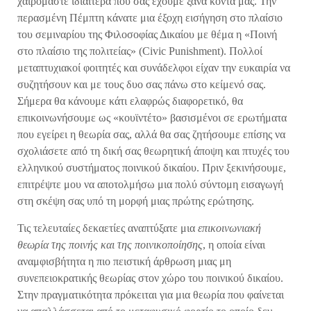
χαιρόμαστε ιδιαίτερα που σας έχουμε ξανά κοντά μας. Την
περασμένη Πέμπτη κάνατε μια έξοχη εισήγηση στο πλαίσιο
του σεμιναρίου της Φιλοσοφίας Δικαίου με θέμα η «Ποινή
στο πλαίσιο της πολιτείας» (Civic Punishment). Πολλοί
μεταπτυχιακοί φοιτητές και συνάδελφοι είχαν την ευκαιρία να
συζητήσουν και με τους δυο σας πάνω στο κείμενό σας.
Σήμερα θα κάνουμε κάτι ελαφρώς διαφορετικό, θα
επικοινωνήσουμε ως «κουϊντέτο» βασισμένοι σε ερωτήματα
που εγείρει η θεωρία σας, αλλά θα σας ζητήσουμε επίσης να
σχολιάσετε από τη δική σας θεωρητική άποψη και πτυχές του
ελληνικού συστήματος ποινικού δικαίου. Πριν ξεκινήσουμε,
επιτρέψτε μου να αποτολμήσω μια πολύ σύντομη εισαγωγή
στη σκέψη σας υπό τη μορφή μιας πρώτης ερώτησης.
Τις τελευταίες δεκαετίες αναπτύξατε μια
επικοινωνιακή
θεωρία της ποινής
και της ποινικοποίησης
, η οποία είναι
αναμφισβήτητα η πιο πειστική άρθρωση μιας μη
συνεπειοκρατικής θεωρίας στον χώρο του ποινικού δικαίου.
Στην πραγματικότητα πρόκειται για μια θεωρία που φαίνεται