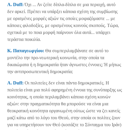
A
.
Duff
:
Όχι ... Αν ζείτε δίπλα-δίπλα σε μια περιοχή, αυτό
δεν αρκεί. Πρέπει να υπάρξει κάποια σχέση της συμβίωσης
με ορισμένες μορφές αξιών τις οποίες μοιραζόμαστε ... με
κάποιες φιλοδοξίες, με ορισμένους κοινούς σκοπούς. Τώρα,
σχετικά με το ποια μορφή παίρνουν όλα αυτά... υπάρχει
τεράστια ποικιλία.
Κ.
Παπαγεωργίου:
Θα συμπεριλαμβάνατε σε αυτό το
μοντέλο την προ-νεωτερική κοινωνία, στην οποία τα
δικαιώματα ή η δημοκρατία ήταν άγνωστες έννοιες; Ή μήπως
την αντιπροσωπευτική δημοκρατία;
Α.
Duff
:
Οι πολιτείες δεν είναι πάντα δημοκρατικές. Η
πολιτεία είναι μια πολύ αφηρημένη έννοια της συνύπαρξης ως
κοινότητας, η οποία περιλαμβάνει κάποια σχέση κοινών
αξιών: στην πραγματικότητα θα μπορούσε να είναι μια
θεοκρατική κοινότητα οργανωμένη ούτως ώστε να ζει κανείς
μαζί κάτω από το λόγο του Θεού, στην οποία οι πολίτες ζουν
για να υπηρετήσουν τον Θεό (κοιτάξτε το Σύνταγμα του Ιράν)