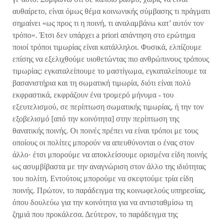
αυθαίρετο, είναι όμως θέμα κοινωνικής σύμβασης τι πράγματι
σημαίνει «ως προς τι η ποινή, τι αναλαμβάνω κατ’ αυτόν τον
τρόπο». Έτσι δεν υπάρχει a priori απάντηση στο ερώτημα
ποιοί τρόποι τιμωρίας είναι κατάλληλοι. Φυσικά, ελπίζουμε
επίσης να εξελιχθούμε υιοθετώντας πιο ανθρώπινους τρόπους
τιμωρίας: εγκαταλείπουμε το μαστίγωμα, εγκαταλείπουμε τα
βασανιστήρια και τη σωματική τιμωρία, διότι είναι πολύ
εκφραστικά, εκφράζουν ένα τρομερό μήνυμα - του
εξευτελισμού, σε περίπτωση σωματικής τιμωρίας, ή την τον
εξοβελισμό [από την κοινότητα] στην περίπτωση της
θανατικής ποινής. Οι ποινές πρέπει να είναι τρόποι με τους
οποίους οι πολίτες μπορούν να απευθύνονται ο ένας στον
άλλο· έτσι μπορούμε να αποκλείσουμε ορισμένα είδη ποινής
ως ασυμβίβαστα με την αναγνώριση στον άλλο της ιδιότητας
του πολίτη. Εντούτοις μπορούμε να σκεφτούμε τρία είδη
ποινής. Πρώτον, το παράδειγμα της κοινωφελούς υπηρεσίας,
όπου δουλεύω για την κοινότητα για να αντισταθμίσω τη
ζημιά που προκάλεσα. Δεύτερον, το παράδειγμα της