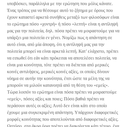
υποβόσκει, παράλληλα με την ερώτηση που μόλις κάνατε.
Ένας τρόπος για να θέσουμε αυτό το ζήτημα με όρους που
έχουν καταστεί αρκετά συνήθεις μεταξύ των φιλοσόφων είναι
το ερώτημα πόσο «χοντρή» ή πόσο «λεπτή» είναι η αντίληψή
μας για την πολιτεία, δηλ. πόσα πρέπει να μοιραστούμε για να
υπάρξει μια πολιτεία εν γένει. Νομίζω πως η απάντηση σε
αυτό είναι, από μία άποψη, ότι η αντίληψή μας για την
πολιτεία μπορεί να είναι αρκετά λεπτή. Κατ’ ελάχιστο, πρέπει
να ειπωθεί ότι εάν κάτι πρόκειται να αποτελέσει πολιτεία, να
είναι μια κοινότητα, τότε πρέπει να διέπεται από μερικές
κοινές αντιλήψεις, μερικές κοινές αξίες, οι οποίες δίνουν
νόημα σε αυτήν την κοινότητα, έτσι ώστε τα μέλη της να
μπορούν να μιλούν κατανοητά από τη θέση του «εμείς».
Τώρα λοιπόν το ερώτημα είναι πόσα πρέπει να μοιραστούμε
«εμείς», πόσες αξίες και ποιες; Πόσο βαθιά πρέπει να
περάσουν αυτές οι αξίες; Αυτό δεν είναι κάτι στο οποίο
έχουμε μια συγκεκριμένη απάντηση. Υπάρχουν διαφορετικές
μορφές κοινότητας που αποτελούνται από διαφορετικές αξίες.
Ωστόσο, στα άκρα όρια πρέπει να διακρίνεται κάτι τέτοιο, ένα