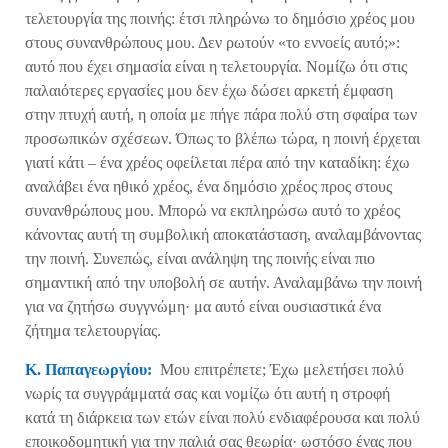
τελετουργία της ποινής: έτσι πληρώνω το δημόσιο χρέος μου
στους συνανθρώπους μου. Δεν ρωτούν «το εννοείς αυτό;»:
αυτό που έχει σημασία είναι η τελετουργία. Νομίζω ότι στις
παλαιότερες εργασίες μου δεν έχω δώσει αρκετή έμφαση
στην πτυχή αυτή, η οποία με πήγε πάρα πολύ στη σφαίρα των
προσωπικών σχέσεων. Όπως το βλέπω τώρα, η ποινή έρχεται
γιατί κάτι – ένα χρέος οφείλεται πέρα ​​από την καταδίκη: έχω
αναλάβει ένα ηθικό χρέος, ένα δημόσιο χρέος προς στους
συνανθρώπους μου. Μπορώ να εκπληρώσω αυτό το χρέος
κάνοντας αυτή τη συμβολική αποκατάσταση, αναλαμβάνοντας
την ποινή. Συνεπώς, είναι ανάληψη της ποινής είναι πιο
σημαντική από την υποβολή σε αυτήν. Αναλαμβάνω την ποινή
για να ζητήσω συγγνώμη· μα αυτό είναι ουσιαστικά ένα
ζήτημα τελετουργίας.
Κ. Παπαγεωργίου:
Μου επιτρέπετε; Έχω μελετήσει πολύ
νωρίς τα συγγράμματά σας και νομίζω ότι αυτή η στροφή
κατά τη διάρκεια των ετών είναι πολύ ενδιαφέρουσα και πολύ
εποικοδομητική για την παλιά σας θεωρία· ωστόσο ένας που