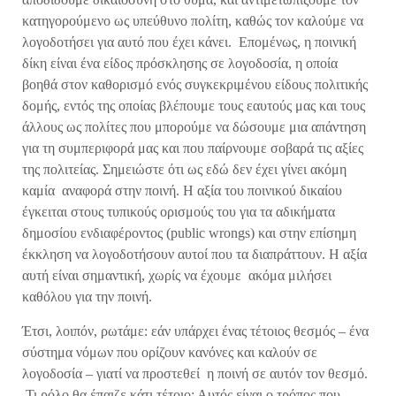
κατηγορούμενο ως υπεύθυνο πολίτη, καθώς τον καλούμε να
λογοδοτήσει για αυτό που έχει κάνει. Επομένως, η ποινική
δίκη είναι ένα είδος πρόσκλησης σε λογοδοσία, η οποία
βοηθά στον καθορισμό ενός συγκεκριμένου είδους πολιτικής
δομής, εντός της οποίας βλέπουμε τους εαυτούς μας και τους
άλλους ως πολίτες που μπορούμε να δώσουμε μια απάντηση
για τη συμπεριφορά μας και που παίρνουμε σοβαρά τις αξίες
της πολιτείας. Σημειώστε ότι ως εδώ δεν έχει γίνει ακόμη
καμία αναφορά στην ποινή. Η αξία του ποινικού δικαίου
έγκειται στους τυπικούς ορισμούς του για τα αδικήματα
δημοσίου ενδιαφέροντος (public wrongs) και στην επίσημη
έκκληση να λογοδοτήσουν αυτοί που τα διαπράττουν. Η αξία
αυτή είναι σημαντική, χωρίς να έχουμε ακόμα μιλήσει
καθόλου για την ποινή.
Έτσι, λοιπόν, ρωτάμε: εάν υπάρχει ένας τέτοιος θεσμός – ένα
σύστημα νόμων που ορίζουν κανόνες και καλούν σε
λογοδοσία – γιατί να προστεθεί η ποινή σε αυτόν τον θεσμό.
Τι ρόλο θα έπαιζε κάτι τέτοιο; Αυτός είναι ο τρόπος που