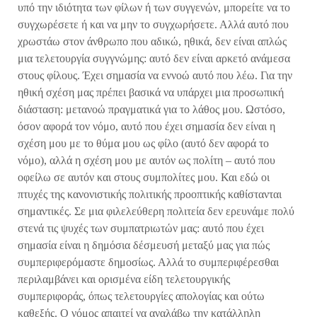
υπό την ιδιότητα των φίλων ή των συγγενών, μπορείτε να το
συγχωρέσετε ή και να μην το συγχωρήσετε. Αλλά αυτό που
χρωστάω στον άνθρωπο που αδικώ, ηθικά, δεν είναι απλώς
μια τελετουργία συγγνώμης: αυτό δεν είναι αρκετό ανάμεσα
στους φίλους. Έχει σημασία να εννοώ αυτό που λέω. Για την
ηθική σχέση μας πρέπει βασικά να υπάρχει μια προσωπική
διάσταση: μετανοώ πραγματικά για το λάθος μου. Ωστόσο,
όσον αφορά τον νόμο, αυτό που έχει σημασία δεν είναι η
σχέση μου με το θύμα μου ως φίλο (αυτό δεν αφορά το
νόμο), αλλά η σχέση μου με αυτόν ως πολίτη – αυτό που
οφείλω σε αυτόν και στους συμπολίτες μου. Και εδώ οι
πτυχές της κανονιστικής πολιτικής προοπτικής καθίστανται
σημαντικές. Σε μια φιλελεύθερη πολιτεία δεν ερευνάμε πολύ
στενά τις ψυχές των συμπατριωτών μας: αυτό που έχει
σημασία είναι η δημόσια δέσμευσή μεταξύ μας για πώς
συμπεριφερόμαστε δημοσίως. Αλλά το συμπεριφέρεσθαι
περιλαμβάνει και ορισμένα είδη τελετουργικής
συμπεριφοράς, όπως τελετουργίες απολογίας και ούτω
καθεξής. Ο νόμος απαιτεί να αναλάβω την κατάλληλη