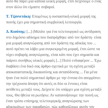
αυτό θα πάρει μια κάποια υλική μορφή, έτσι δείχνουμε ο ένας
στον άλλο ότι είμαστε σοβαροί.
T
. Τζαννετάκη:
Επομένως η ουσιαστική-υλική μορφή της
ποινής έχει μια σημαντική συμβολική λειτουργία.
Δ. Κιούπης:
[...] (Μιλάτε για ένα τελετουργικό ως αντίδραση
στο δημόσιο αδίκημα που διαπράχθηκε από τον δράστη· είναι
μια μορφή αναγνώρισης από τον δράστη της αδικίας του ...
αυτό πρέπει να λάβει μια συγκεκριμένη μορφή, έτσι ώστε να
τύχει σοβαρής αναγνώρισης, είναι κάτι που έχει σημασία και
παίρνει συνήθως υλικές μορφές [...] Πολύ ενδιαφέρον ... Έχω
διαβάσει ένα δικό σας άρθρο σχετικά με τη σχέση μεταξύ
αποκαταστατικής δικαιοσύνης και ανταπόδοσης ... Για μένα
ήταν ένα πολύ σημαντικό άρθρο με την έννοια ότι απορρίπτει
την τρέχουσα άποψη ότι αυτές οι δύο οι έννοιες είναι
αντίθετες μεταξύ τους. Δείχνετε ότι υπάρχει μια σχέση μεταξύ
τους. Θα ήθελα να ρωτήσω: Αν κατανοήσουμε την ποινή ως
έναν τρόπο επίσημης τελετουργικής αναγνώρισης των
αδικημάτων των παραβατών, πώς καθορίζουμε αυτήν την