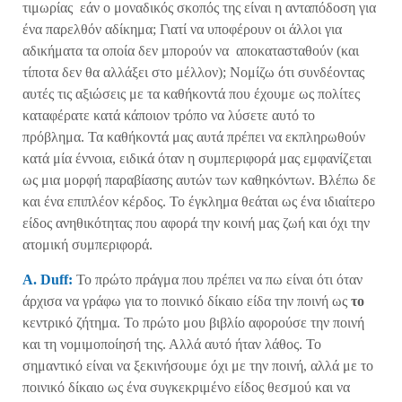
τιμωρίας εάν ο μοναδικός σκοπός της είναι η ανταπόδοση για
ένα παρελθόν αδίκημα; Γιατί να υποφέρουν οι άλλοι για
αδικήματα τα οποία δεν μπορούν να αποκατασταθούν (και
τίποτα δεν θα αλλάξει στο μέλλον); Νομίζω ότι συνδέοντας
αυτές τις αξιώσεις με τα καθήκοντά που έχουμε ως πολίτες
καταφέρατε κατά κάποιον τρόπο να λύσετε αυτό το
πρόβλημα. Τα καθήκοντά μας αυτά πρέπει να εκπληρωθούν
κατά μία έννοια, ειδικά όταν η συμπεριφορά μας εμφανίζεται
ως μια μορφή παραβίασης αυτών των καθηκόντων. Βλέπω δε
και ένα επιπλέον κέρδος. Το έγκλημα θεάται ως ένα ιδιαίτερο
είδος ανηθικότητας που αφορά την κοινή μας ζωή και όχι την
ατομική συμπεριφορά.
A. Duff:
Το πρώτο πράγμα που πρέπει να πω είναι ότι όταν
άρχισα να γράφω για το ποινικό δίκαιο είδα την ποινή ως
το
κεντρικό ζήτημα. Το πρώτο μου βιβλίο αφορούσε την ποινή
και τη νομιμοποίησή της. Αλλά αυτό ήταν λάθος. Το
σημαντικό είναι να ξεκινήσουμε όχι με την ποινή, αλλά με το
ποινικό δίκαιο ως ένα συγκεκριμένο είδος θεσμού και να