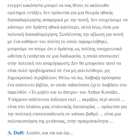
ενεργεί κακόπιστα μπορεί να σας θέσει το ακόλουθο
ερώτημα: εντάξει, δεν πρόκειται για μια θεωρία ηθικής
διαπαιδαγώγησης αναφορικά με την ποινή, δεν στοχεύουμε να
κάνουμε τον δράστη ηθικά καλύτερο, αλλά ίσως είναι μια
πολιτική διαπαιδαγώγηση; Συνδέοντας την αξίωση για ποινή
με ένα καθήκον του πολίτη το οποίο παραμελήθηκε,
μπορούμε να πούμε ότι ο δράστης ως πολίτης υποχρεωτικά
ωθείται ή εισάγεται σε μια διαδικασία, η οποία αποσκοπεί
στην πολιτική του αναμόρφωση; Δεν θα μπορούσε αυτό να
είναι πολύ προβληματικό σε ένα μη φιλελεύθερο, μη
δημοκρατικό περιβάλλον; Θέλω να πω, διάβαζα πρόσφατα
ένα απίστευτο βιβλίο, το οποίο πιθανότατα έχετε διαβάσει στο
παρελθόν: «Το μηδέν και το άπειρο» του Arthur Koestler...
Υπάρχουν απίστευτοι διάλογοι εκεί ... ακριβώς περί αυτού ...
είναι στο πλαίσιο μιας σταλινικής δικτατορίας ... πρόκειται για
την πολιτική επανεκπαίδευση σε κάποιο βαθμό ... είναι μια
πολιτικοποίηση της μετάνοιας, στην πραγματικότητα ...
A
.
Duff
:
Λοιπόν, και ναι και όχι...