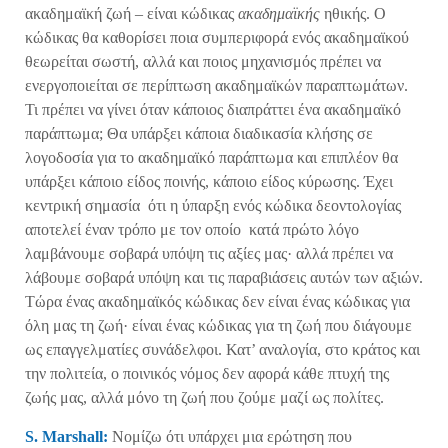
ακαδημαϊκή ζωή – είναι κώδικας
ακαδημαϊκής
ηθικής. Ο
κώδικας θα καθορίσει ποια συμπεριφορά ενός ακαδημαϊκού
θεωρείται σωστή, αλλά και ποιος μηχανισμός πρέπει να
ενεργοποιείται σε περίπτωση ακαδημαϊκών παραπτωμάτων.
Τι πρέπει να γίνει όταν κάποιος διαπράττει ένα ακαδημαϊκό
παράπτωμα; Θα υπάρξει κάποια διαδικασία κλήσης σε
λογοδοσία για το ακαδημαϊκό παράπτωμα και επιπλέον θα
υπάρξει κάποιο είδος ποινής, κάποιο είδος κύρωσης. Έχει
κεντρική σημασία ότι η ύπαρξη ενός κώδικα δεοντολογίας
αποτελεί έναν τρόπο με τον οποίο κατά πρώτο λόγο
λαμβάνουμε σοβαρά υπόψη τις αξίες μας· αλλά πρέπει να
λάβουμε σοβαρά υπόψη και τις παραβιάσεις αυτών των αξιών.
Τώρα ένας ακαδημαϊκός κώδικας δεν είναι ένας κώδικας για
όλη μας τη ζωή· είναι ένας κώδικας για τη ζωή που διάγουμε
ως επαγγελματίες συνάδελφοι. Κατ’ αναλογία, στο κράτος και
την πολιτεία, ο ποινικός νόμος δεν αφορά κάθε πτυχή της
ζωής μας, αλλά μόνο τη ζωή που ζούμε μαζί ως πολίτες.
S
.
Marshall
:
Νομίζω ότι υπάρχει μια ερώτηση που