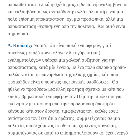
αποκαθίσταται τελικά η σχέση μας, η δε ποινή αναλαμβάνεται
και εκλαμβάνεται ως ανταπόδοση: αλλά πάλι αυτή είναι μια
πολύ επίσημη αποκατάσταση, όχι μια προσωπική, αλλά μια
αποκατάσταση θεσπισμένη από την πολιτεία. Και αυτό είναι
σημαντικό.
Δ. Κιούπης:
Νομίζω ότι είναι πολύ ενδιαφέρον, γιατί
συνήθως μεταξύ ποινικολόγων δικηγόρων (και)
εγκληματολόγων υπάρχει μια χαλαρή συζήτηση για την
αποκατάσταση, κατά μία έννοια, με ένα πολύ απλοϊκό τρόπο·
απλώς νοείται η επανόρθωση της υλικής ζημίας, κάτι που
φυσικά δεν είναι ο πυρήνας της ποινικής υποθέσεως. Θα
ήθελα να προσθέσω μια άλλη ερώτηση σχετικά με κάτι που
επίσης βρήκα πολύ ενδιαφέρον την Πέμπτη· πρόκειται για
εκείνη την μετατόπιση από την παραδοσιακή άποψη ότι
κάνουμε κάτι στον δράστη, τιμωρώντας τον, καθώς εσείς
αντίστροφα τονίζετε ότι ο δράστης, συμμετέχοντας σε μια
πολιτεία, αποδεχόμενος το αδίκημα, ζητώντας συγνώμη,
συμμετέχοντας σε αυτό το επίσημο τελετουργικό, έχει ενεργό