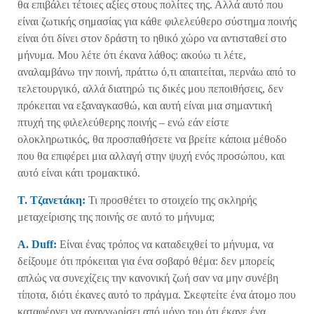
θα επιβάλει τέτοιες αξίες στους πολίτες της. Αλλά αυτό που
είναι ζωτικής σημασίας για κάθε φιλελεύθερο σύστημα ποινής
είναι ότι δίνει στον δράστη το ηθικό χώρο να αντισταθεί στο
μήνυμα. Μου λέτε ότι έκανα λάθος: ακούω τι λέτε,
αναλαμβάνω την ποινή, πράττω ό,τι απαιτείται, περνάω από το
τελετουργικό, αλλά διατηρώ τις δικές μου πεποιθήσεις, δεν
πρόκειται να εξαναγκασθώ, και αυτή είναι μια σημαντική
πτυχή της φιλελεύθερης ποινής – ενώ εάν είστε
ολοκληρωτικός, θα προσπαθήσετε να βρείτε κάποια μέθοδο
που θα επιφέρει μια αλλαγή στην ψυχή ενός προσώπου, και
αυτό είναι κάτι τρομακτικό.
Τ. Τζανετάκη:
Τι προσθέτει το στοιχείο της σκληρής
μεταχείρισης της ποινής σε αυτό το μήνυμα;
A. Duff:
Είναι ένας τρόπος να καταδειχθεί το μήνυμα, να
δείξουμε ότι πρόκειται για ένα σοβαρό θέμα: δεν μπορείς
απλώς να συνεχίζεις την κανονική ζωή σαν να μην συνέβη
τίποτα, διότι έκανες αυτό το πράγμα. Σκεφτείτε ένα άτομο που
καταφέρνει να αναγνωρίσει από μόνο του ότι έκανε ένα