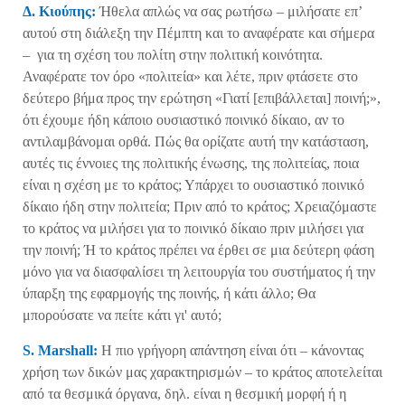
Δ. Κιούπης:
Ήθελα απλώς να σας ρωτήσω – μιλήσατε επ’
αυτού στη διάλεξη την Πέμπτη και το αναφέρατε και σήμερα
– για τη σχέση του πολίτη στην πολιτική κοινότητα.
Αναφέρατε τον όρο «πολιτεία» και λέτε, πριν φτάσετε στο
δεύτερο βήμα προς την ερώτηση «Γιατί [επιβάλλεται] ποινή;»,
ότι έχουμε ήδη κάποιο ουσιαστικό ποινικό δίκαιο, αν το
αντιλαμβάνομαι ορθά. Πώς θα ορίζατε αυτή την κατάσταση,
αυτές τις έννοιες της πολιτικής ένωσης, της πολιτείας, ποια
είναι η σχέση με το κράτος; Υπάρχει το ουσιαστικό ποινικό
δίκαιο ήδη στην πολιτεία; Πριν από το κράτος; Χρειαζόμαστε
το κράτος να μιλήσει για το ποινικό δίκαιο πριν μιλήσει για
την ποινή; Ή το κράτος πρέπει να έρθει σε μια δεύτερη φάση
μόνο για να διασφαλίσει τη λειτουργία του συστήματος ή την
ύπαρξη της εφαρμογής της ποινής, ή κάτι άλλο; Θα
μπορούσατε να πείτε κάτι γι' αυτό;
S
.
Marshall
:
Η πιο γρήγορη απάντηση είναι ότι – κάνοντας
χρήση των δικών μας χαρακτηρισμών – το κράτος αποτελείται
από τα θεσμικά όργανα, δηλ. είναι η θεσμική μορφή ή η