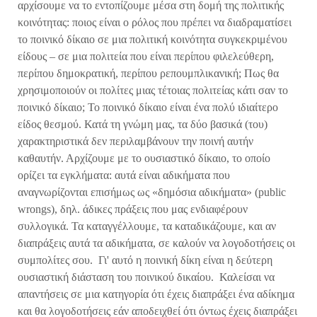
αρχίσουμε να το εντοπίζουμε μέσα στη δομή της πολιτικής
κοινότητας: ποιος είναι ο ρόλος που πρέπει να διαδραματίσει
το ποινικό δίκαιο σε μια πολιτική κοινότητα συγκεκριμένου
είδους – σε μια πολιτεία που είναι περίπου φιλελεύθερη,
περίπου δημοκρατική, περίπου ρεπουμπλικανική; Πως θα
χρησιμοποιούν οι πολίτες μιας τέτοιας πολιτείας κάτι σαν το
ποινικό δίκαιο; Το ποινικό δίκαιο είναι ένα πολύ ιδιαίτερο
είδος θεσμού. Κατά τη γνώμη μας, τα δύο βασικά (του)
χαρακτηριστικά δεν περιλαμβάνουν την ποινή αυτήν
καθαυτήν. Αρχίζουμε με το ουσιαστικό δίκαιο, το οποίο
ορίζει τα εγκλήματα: αυτά είναι αδικήματα που
αναγνωρίζονται επισήμως ως «δημόσια αδικήματα» (public
wrongs), δηλ. άδικες πράξεις που μας ενδιαφέρουν
συλλογικά. Τα καταγγέλλουμε, τα καταδικάζουμε, και αν
διαπράξεις αυτά τα αδικήματα, σε καλούν να λογοδοτήσεις οι
συμπολίτες σου. Γι' αυτό η ποινική δίκη είναι η δεύτερη
ουσιαστική διάσταση του ποινικού δικαίου. Καλείσαι να
απαντήσεις σε μια κατηγορία ότι έχεις διαπράξει ένα αδίκημα
και θα λογοδοτήσεις εάν αποδειχθεί ότι όντως έχεις διαπράξει