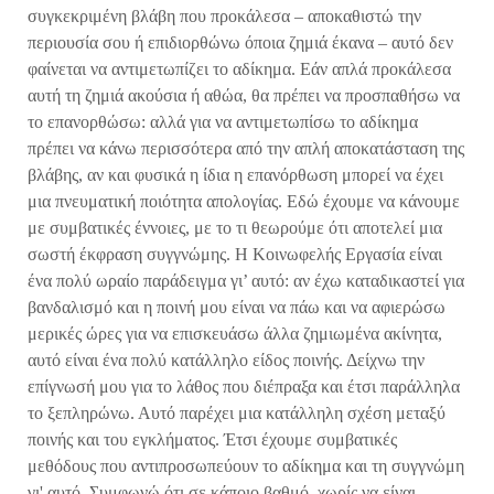
συγκεκριμένη βλάβη που προκάλεσα – αποκαθιστώ την
περιουσία σου ή επιδιορθώνω όποια ζημιά έκανα – αυτό δεν
φαίνεται να αντιμετωπίζει το αδίκημα. Εάν απλά προκάλεσα
αυτή τη ζημιά ακούσια ή αθώα, θα πρέπει να προσπαθήσω να
το επανορθώσω: αλλά για να αντιμετωπίσω το αδίκημα
πρέπει να κάνω περισσότερα από την απλή αποκατάσταση της
βλάβης, αν και φυσικά η ίδια η επανόρθωση μπορεί να έχει
μια πνευματική ποιότητα απολογίας. Εδώ έχουμε να κάνουμε
με συμβατικές έννοιες, με το τι θεωρούμε ότι αποτελεί μια
σωστή έκφραση συγγνώμης. Η Κοινωφελής Εργασία είναι
ένα πολύ ωραίο παράδειγμα γι’ αυτό: αν έχω καταδικαστεί για
βανδαλισμό και η ποινή μου είναι να πάω και να αφιερώσω
μερικές ώρες για να επισκευάσω άλλα ζημιωμένα ακίνητα,
αυτό είναι ένα πολύ κατάλληλο είδος ποινής. Δείχνω την
επίγνωσή μου για το λάθος που διέπραξα και έτσι παράλληλα
το ξεπληρώνω. Αυτό παρέχει μια κατάλληλη σχέση μεταξύ
ποινής και του εγκλήματος. Έτσι έχουμε συμβατικές
μεθόδους που αντιπροσωπεύουν το αδίκημα και τη συγγνώμη
γι' αυτό. Συμφωνώ ότι σε κάποιο βαθμό, χωρίς να είναι