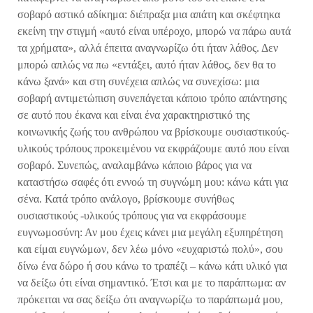
σοβαρό αστικό αδίκημα: διέπραξα μια απάτη και σκέφτηκα
εκείνη την στιγμή «αυτό είναι υπέροχο, μπορώ να πάρω αυτά
τα χρήματα», αλλά έπειτα αναγνωρίζω ότι ήταν λάθος. Δεν
μπορώ απλώς να πω «εντάξει, αυτό ήταν λάθος, δεν θα το
κάνω ξανά» και στη συνέχεια απλώς να συνεχίσω: μια
σοβαρή αντιμετώπιση συνεπάγεται κάποιο τρόπο απάντησης
σε αυτό που έκανα και είναι ένα χαρακτηριστικό της
κοινωνικής ζωής του ανθρώπου να βρίσκουμε ουσιαστικούς-
υλικούς τρόπους προκειμένου να εκφράζουμε αυτό που είναι
σοβαρό. Συνεπώς, αναλαμβάνω κάποιο βάρος για να
καταστήσω σαφές ότι εννοώ τη συγνώμη μου: κάνω κάτι για
σένα. Κατά τρόπο ανάλογο, βρίσκουμε συνήθως
ουσιαστικούς -υλικούς τρόπους για να εκφράσουμε
ευγνωμοσύνη: Αν μου έχεις κάνει μια μεγάλη εξυπηρέτηση
και είμαι ευγνώμων, δεν λέω μόνο «ευχαριστώ πολύ», σου
δίνω ένα δώρο ή σου κάνω το τραπέζι – κάνω κάτι υλικό για
να δείξω ότι είναι σημαντικό. Έτσι και με το παράπτωμα: αν
πρόκειται να σας δείξω ότι αναγνωρίζω το παράπτωμά μου,