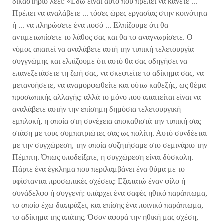
δικαστήριο λέει: «Εδώ είναι αυτό που πρέπει να κάνετε ...
Πρέπει να αναλάβετε ... τόσες ώρες εργασίας στην κοινότητα
ή ... να πληρώσετε ένα ποσό ... Ελπίζουμε ότι θα
αντιμετωπίσετε το λάθος σας και θα το αναγνωρίσετε. Ο
νόμος απαιτεί να αναλάβετε αυτή την τυπική τελετουργία
συγγνώμης και ελπίζουμε ότι αυτό θα σας οδηγήσει να
επανεξετάσετε τη ζωή σας, να σκεφτείτε το αδίκημα σας, να
μετανοήσετε, να αναμορφωθείτε και ούτω καθεξής, ως θέμα
προσωπικής αλλαγής: αλλά το μόνο που απαιτείται είναι να
αναλάβετε αυτήν την επίσημη δημόσια τελετουργική
εμπλοκή, η οποία στη συνέχεια αποκαθιστά την τυπική σας
στάση με τους συμπατριώτες σας ως πολίτη. Αυτό συνδέεται
με την συγχώρεση, την οποία συζητήσαμε στο σεμινάριο την
Πέμπτη. Όπως υποδείξατε, η συγχώρεση είναι δύσκολη.
Πάρτε ένα έγκλημα που περιλαμβάνει ένα θύμα με το
υφίστανται προσωπικές σχέσεις: Εξαπατώ έναν φίλο ή
συνάδελφο ή συγγενή: υπάρχει ένα σαφές ηθικό παράπτωμα,
το οποίο έχω διαπράξει, και επίσης ένα ποινικό παράπτωμα,
το αδίκημα της απάτης. Όσον αφορά την ηθική μας σχέση,