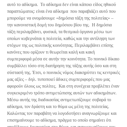
αυτό το αδίκημα. Το αδίκημα δεν είναι κάποιο είδος ηθικού
παραπτώματος: είναι ένα αδίκημα που παραβιάζει αυτό που
μπορούμε να ονομάσουμε «δημόσια τάξη της πολιτείας» –
την κανονιστική δομή του δημόσιου βίου της. Η δημόσια
τάξη περιλαμβάνει, φυσικά, τα θεσμικά όργανα μέσω των
οποίων κυβερνάται η πολιτεία, καθώς και την αντίληψη των
στόχων της ως πολιτικής κοινότητας. Περιλαμβάνει επίσης
κανόνες που ορίζουν τι θεωρείται καλή και κακή
συμπεριφορά μέσα σε αυτήν την κοινότητα. Το ποινικό δίκαιο
συμβάλλει τόσο στη διατήρηση της τάξης αυτής όσο και στη
σύστασή της. Έτσι, ο ποινικός νόμος διακηρύττει τις κεντρικές
μας αξίες – δηλ. τυποποιεί άδικες συμπεριφορές που μας
αφορούν όλους ως πολίτες. Και στη συνέχεια προβλέπει έναν
συγκεκριμένο τρόπο αντιμετώπισης αυτών των αδικημάτων.
Μέσω αυτής της διαδικασίας αντιμετωπίζουμε σοβαρά το
αδίκημα, τον δράστη και το θύμα ως μέλη της πολιτείας.
Καλώντας τον παραβάτη να λογοδοτήσει αναγνωρίζουμε και
επισημαίνουμε το αδίκημα, πράγμα το οποίο σημαίνει ότι
αποδίδουμε δικαιοσύνη στο θύμα, και αντιμετωπίζουμε τον