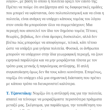
λόγου», με βάση το οποίο η πολιτεία ορίζει τον εαυτό της;
Πρέπει να πούμε ότι ανεξάρτητα από τις διαφορετικές ομάδες
που μπορεί να υφίστανται, όσο πολυπολιτισμική και να είναι η
πολιτεία, είναι ανάγκη να υπάρχει κάποιος τομέας του λόγου
στον οποίο θα μπορούσαν όλοι να συμμετάσχουν; Μια
περιοχή που αποτελεί τον ίδιο τον δημόσιο τομέα; Τέτοιες
θεωρίες, βεβαίως, δεν είναι άμοιρες δυσκολιών, αλλά δεν
βλέπω πώς μπορούμε να αποφύγουμε, τελικά, κάτι τέτοιο
ώστε να υπάρξει μια γνήσια πολιτεία. Φυσικά, οι άνθρωποι
μπορούν να υπάρχουν στην ίδια γεωγραφική περιοχή, να ζουν
ειρηνικά παράλληλα και να μην μοιράζονται τίποτα με τον
τρόπο μιας γενικής ή παγκόσμιας αντίληψης. Η απλή
συγκατοίκηση όμως δεν θα τους κάνει κοινότητα. Επομένως,
νομίζω ότι υπάρχει εδώ μια σημαντική διάσταση που πρέπει
με κάποιο τρόπο να διευκρινιστεί καλύτερα.
Τ. Τζαννετάκη:
Νομίζω ότι η αντίληψή σας για την πολιτεία,
απαιτεί να τείνουμε να μοιραζόμαστε περισσότερα πράγματα
μεταξύ μας. Σκέφτομαι, για παράδειγμα, την τοποθέτηση του