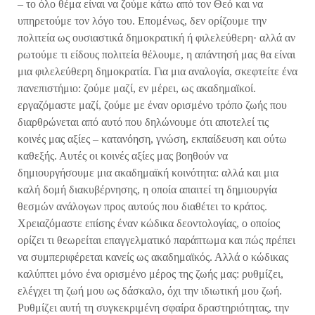
– το όλο θέμα είναι να ζούμε κάτω από τον Θεό και να
υπηρετούμε τον λόγο του. Επομένως, δεν ορίζουμε την
πολιτεία ως ουσιαστικά δημοκρατική ή φιλελεύθερη· αλλά αν
ρωτούμε τι είδους πολιτεία θέλουμε, η απάντησή μας θα είναι
μια φιλελεύθερη δημοκρατία. Για μια αναλογία, σκεφτείτε ένα
πανεπιστήμιο: ζούμε μαζί, εν μέρει, ως ακαδημαϊκοί.
εργαζόμαστε μαζί, ζούμε με έναν ορισμένο τρόπο ζωής που
διαρθρώνεται από αυτό που δηλώνουμε ότι αποτελεί τις
κοινές μας αξίες – κατανόηση, γνώση, εκπαίδευση και ούτω
καθεξής. Αυτές οι κοινές αξίες μας βοηθούν να
δημιουργήσουμε μια ακαδημαϊκή κοινότητα: αλλά και μια
καλή δομή διακυβέρνησης, η οποία απαιτεί τη δημιουργία
θεσμών ανάλογων προς αυτούς που διαθέτει το κράτος.
Χρειαζόμαστε επίσης έναν κώδικα δεοντολογίας, ο οποίος
ορίζει τι θεωρείται επαγγελματικό παράπτωμα και πώς πρέπει
να συμπεριφέρεται κανείς ως ακαδημαϊκός. Αλλά ο κώδικας
καλύπτει μόνο ένα ορισμένο μέρος της ζωής μας: ρυθμίζει,
ελέγχει τη ζωή μου ως δάσκαλο, όχι την ιδιωτική μου ζωή.
Ρυθμίζει αυτή τη συγκεκριμένη σφαίρα δραστηριότητας, την