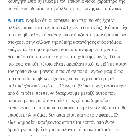
καθηγητή Duff σχετικά με τον επικοινωνιακό χαρακτήρα της
ποινής και ειδικότερα τη σύλληψη της ποινής ως μετάνοιας.
A. Duff:
Νομίζω ότι οι απόψεις μου περί ποινής έχουν
αλλάξει κάπως τα τελευταία 40 χρόνια (ευτυχώς). Κάποτε είχα
μια πιο ηθικολογική στάση: υποστήριζα ότι η ποινή πρέπει να
στοχεύει στην αλλαγή της ηθικής κατανόησης ενός ατόμου,
επάγοντας έτσι μεταμέλεια και αυτο-αναμόρφωση. Αυτό
θεωρούσα ότι ήταν το κεντρικό στοιχείο της ποινής. Τώρα
πιστεύω ότι κάτι τέτοιο είναι παραπλανητικό, επειδή με αυτόν
τον τρόπο εκλαμβάνεται η ποινή σε πολύ μεγάλο βαθμό ως
μια άσκηση σε ηθικές σχέσεις, παρά ως μια άσκηση σε
πολιτικές/αστικές σχέσεις. Όπως το βλέπω τώρα, σαφέστερα
από ό, τι τότε, πρέπει να διακρίνουμε μεταξύ αυτού που
απαιτεί η ποινή από τον δράστη ως ζήτημα δημοσίου
καθήκοντος και αυτού που η ποινή μπορεί να ελπίζεται ότι θα
επιφέρει, πλην όμως δεν απαιτείται και να το επιφέρει. Εν
είδει δημοσίου καθήκοντος απαιτείται λοιπόν από έναν
δράστη να προβεί σε μια απολογητική αποκατάσταση. Το