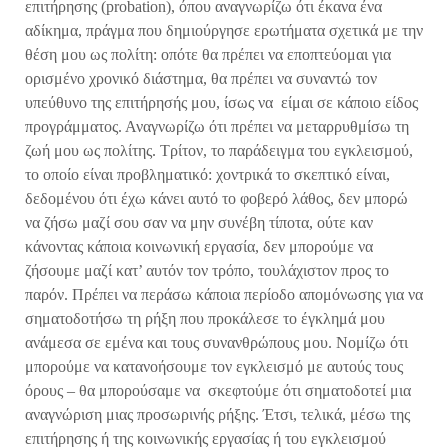
επιτήρησης (probation), όπου αναγνωρίζω ότι έκανα ένα
αδίκημα, πράγμα που δημιούργησε ερωτήματα σχετικά με την
θέση μου ως πολίτη: οπότε θα πρέπει να εποπτεύομαι για
ορισμένο χρονικό διάστημα, θα πρέπει να συναντώ τον
υπεύθυνο της επιτήρησής μου, ίσως να είμαι σε κάποιο είδος
προγράμματος. Αναγνωρίζω ότι πρέπει να μεταρρυθμίσω τη
ζωή μου ως πολίτης. Τρίτον, το παράδειγμα του εγκλεισμού,
το οποίο είναι προβληματικό: χοντρικά το σκεπτικό είναι,
δεδομένου ότι έχω κάνει αυτό το φοβερό λάθος, δεν μπορώ
να ζήσω μαζί σου σαν να μην συνέβη τίποτα, ούτε καν
κάνοντας κάποια κοινωνική εργασία, δεν μπορούμε να
ζήσουμε μαζί κατ’ αυτόν τον τρόπο, τουλάχιστον προς το
παρόν. Πρέπει να περάσω κάποια περίοδο απομόνωσης για να
σηματοδοτήσω τη ρήξη που προκάλεσε το έγκλημά μου
ανάμεσα σε εμένα και τους συνανθρώπους μου. Νομίζω ότι
μπορούμε να κατανοήσουμε τον εγκλεισμό με αυτούς τους
όρους – θα μπορούσαμε να σκεφτούμε ότι σηματοδοτεί μια
αναγνώριση μιας προσωρινής ρήξης. Έτσι, τελικά, μέσω της
επιτήρησης ή της κοινωνικής εργασίας ή του εγκλεισμού