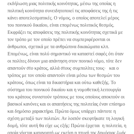
εκδήλωση μιας πολιτικής κοινότητας, μέσω της οποίας η
πολιτική κοινότητα συνειδητοποιεί τις αποφάσεις της ή τις
κάνει αποτελεσματικές. Ο νόμος, ο οποίος αποτελεί μέρος
του ποινικού δικαίου, είναι επομένως πολιτικός θεσμός.
Εκφράζει τις αποφάσεις της πολιτικής κοινότητας σχετικά με
τον τρόπο με τον οποίο πρέπει να συμπεριφέρονται οι
άνθρωποι, σχετικά με τα ανθρώπινα δικαιώματα κλπ.
Επομένως, είναι πολύ σημαντικό να καταστεί σαφές ότι όταν
οι πολίτες δίνουν μια απάντηση στον ποινικό νόμο, τότε δεν
απαντούν
στο
κράτος, αλλά
στους
συμπολίτες τους· και ο
τρόπος με τον οποίο απαντούν είναι μέσω των θεσμών του
κράτους, όπως είναι τα δικαστήρια και ούτω καθεξής. Το
σύστημα του ποινικού δικαίου και η νομοθετική λειτουργία
του κράτους συνιστούν τρόπους με τους οποίους αποκτούν οι
βασικοί κανόνες και οι απαιτήσεις της πολιτείας έναν επίσημο
και δημόσιο χαρακτήρα. Πρώτα όμως υπάρχει πάντοτε η
σχέση μεταξύ των πολιτών. Αν λοιπόν σκεφτήκατε τη λογική
δομή, τότε αυτή θα είχε ως εξής: Πρώτα έρχεται η πολιτεία, η
οποία γίνεται κατανοητή ως εκείνη η πτυχή της δημόσιας ζωής