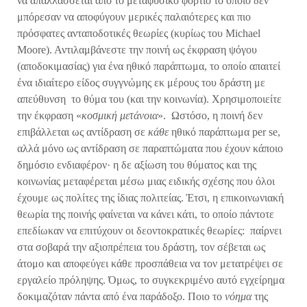
να απαλλάσσεται από το μεταφυσικό φορτίο το οποίο δεν
μπόρεσαν να αποφύγουν μερικές παλαιότερες και πιο
πρόσφατες ανταποδοτικές θεωρίες (κυρίως του Michael
Moore). Αντιλαμβάνεστε την ποινή ως έκφραση ψόγου
(αποδοκιμασίας) για ένα ηθικό παράπτωμα, το οποίο απαιτεί
ένα ιδιαίτερο είδος συγγνώμης εκ μέρους του δράστη με
απεύθυνση το θύμα του (και την κοινωνία). Χρησιμοποιείτε
την έκφραση «
κοσμική μετάνοια
». Ωστόσο, η ποινή δεν
επιβάλλεται ως αντίδραση σε
κάθε
ηθικό παράπτωμα per se,
αλλά μόνο ως αντίδραση σε παραπτώματα που έχουν κάποιο
δημόσιο ενδιαφέρον· η δε αξίωση του θύματος και της
κοινωνίας μεταφέρεται μέσω μιας ειδικής σχέσης που όλοι
έχουμε ως πολίτες της ίδιας πολιτείας. Έτσι, η επικοινωνιακή
θεωρία της ποινής φαίνεται να κάνει κάτι, το οποίο πάντοτε
επεδίωκαν να επιτύχουν οι δεοντοκρατικές θεωρίες: παίρνει
στα σοβαρά την αξιοπρέπεια του δράστη, τον σέβεται ως
άτομο και αποφεύγει κάθε προσπάθεια να τον μετατρέψει σε
εργαλείο πρόληψης. Όμως, το συγκεκριμένο αυτό εγχείρημα
δοκιμαζόταν πάντα από ένα παράδοξο. Ποιο το
νόημα
της